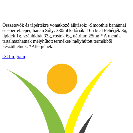
Összetevők és tápértékre vonatkozó állítások: -Smoothie banánnal
és eperrel: eper, banán Súly: 330ml kalóriák: 165 kcal Fehérjék 3g,
lipidek 1g, szénhidrát 33g, rostok 6g, nátrium 25mg * A menük
tartalmazhatnak mélyhűtött terméket/ mélyhűtött termékből
készülhetnek. *Allergének: -
<< Program