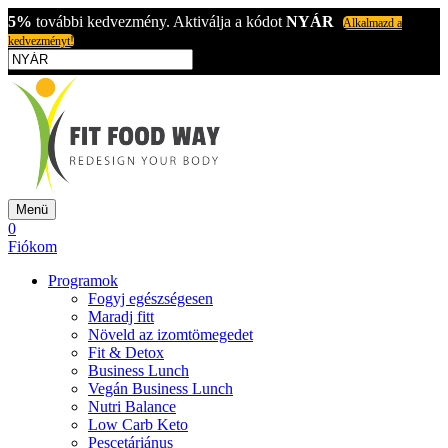
5%
további kedvezmény. Aktiválja a kódot
NYÁR
Alkalmazd a
kedvezményt!
Menü
0
Fiókom
Programok
Fogyj egészségesen
Maradj fitt
Növeld az izomtömegedet
Fit & Detox
Business Lunch
Vegán Business Lunch
Nutri Balance
Low Carb Keto
Pescetáriánus