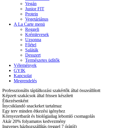
Vegán
Junior FIT
Protein
Vegetáriánus
A La Carte menü
Reggeli
Krémlevesek
Uzsonna
Főétel
Saláták
Desszert
Természetes üdítők
Vélemények
GYIK
Kapcsolat
Megrendelés
Professzionális táplálkozási szakértők által összeállított
Képzett szakácsok által frissen készített
Étkezésenként
Ínycsiklandó snackeket tartalmaz
Egy terv minden étkezési igényhez
Környezetbarát és biológiailag lebomló csomagolás
Akár 20% folyamatos kedvezmény
Ingyenes házhozszállítás (reggel 7 óràtól)