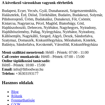
A következő városokban vagyunk elérhetőek
Budapest, Ecser, Vecsés, Gyál, Dunaharaszti, Szigetszentmiklós,
Halásztelek, Érd, Diósd, Törökbálint, Budaörs, Budakeszi, Solymár,
Pilisborosjenő, Üröm, Budakalász, Dunakeszi, Fót, Csömör,
Kistarcsa, Nagytarcsa, Pécel, Maglód, Biatorbágy, Göd,
Hajdúszoboszló, Debrecen, Nyírbátor, Nagyhegyes, Nyiradony,
Hajdúböszörmény, Pallag, Nyíregyháza, Nyirbátor, Nyiradony,
Kállósemjén, Nagykálló, Szeged, Algyõ, Deszk, Sándorfalva,
Szatymaz, Domaszék, Kiskunfélegyháza, Mórahalom, Kistelek,
Balástya, Sándorfalva, Kecskemét, Városföld, Kiskunfélegyháza
Menü szállítási menetrend:
Hétfő - Péntek: 07:00 - 11:00
Call center munkaórák:
Hétfő - Péntek: 07:00 - 15:00
Online tàplàlkozàsi tanàcsadò:
Hétfő - Péntek: 10:00 - 15:00
Email:
info@fitfoodway.hu
Telefon:
+36303193177
Hasznos oldalak
Blog
Rólunk
Fenntarthatóság
GYIK