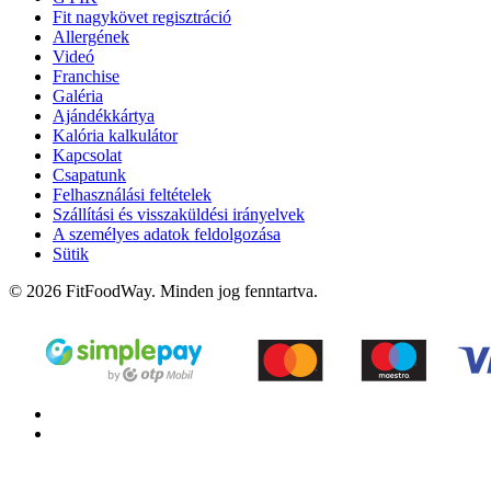
Fit nagykövet regisztráció
Allergének
Videó
Franchise
Galéria
Ajándékkártya
Kalória kalkulátor
Kapcsolat
Csapatunk
Felhasználási feltételek
Szállítási és visszaküldési irányelvek
A személyes adatok feldolgozása
Sütik
© 2026 FitFoodWay. Minden jog fenntartva.