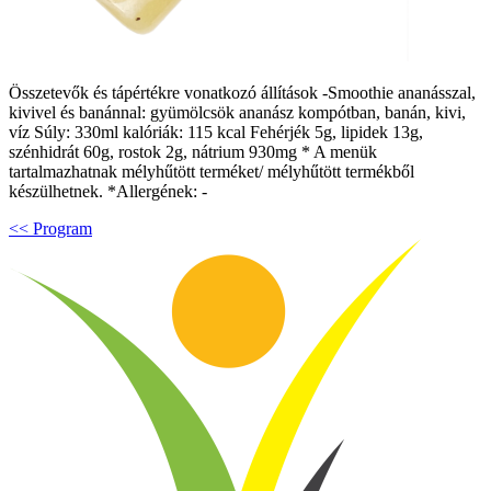
Összetevők és tápértékre vonatkozó állítások -Smoothie ananásszal,
kivivel és banánnal: gyümölcsök ananász kompótban, banán, kivi,
víz Súly: 330ml kalóriák: 115 kcal Fehérjék 5g, lipidek 13g,
szénhidrát 60g, rostok 2g, nátrium 930mg * A menük
tartalmazhatnak mélyhűtött terméket/ mélyhűtött termékből
készülhetnek. *Allergének: -
<< Program