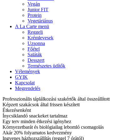
Vegán
Junior FIT
Protein
Vegetáriánus
A La Carte menü
Reggeli
Krémlevesek
Uzsonna
Főétel
Saláták
Desszert
Természetes üdítők
Vélemények
GYIK
Kapcsolat
Megrendelés
Professzionális táplálkozási szakértők által összeállított
Képzett szakácsok által frissen készített
Étkezésenként
Ínycsiklandó snackeket tartalmaz
Egy terv minden étkezési igényhez
Környezetbarát és biológiailag lebomló csomagolás
Akár 20% folyamatos kedvezmény
Ingyenes házhozszállítás (reggel 7 óràtól)