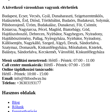
A következő városokban vagyunk elérhetőek
Budapest, Ecser, Vecsés, Gyál, Dunaharaszti, Szigetszentmiklós,
Halásztelek, Érd, Diósd, Törökbálint, Budaörs, Budakeszi, Solymár,
Pilisborosjenő, Üröm, Budakalász, Dunakeszi, Fót, Csömör,
Kistarcsa, Nagytarcsa, Pécel, Maglód, Biatorbágy, Göd,
Hajdúszoboszló, Debrecen, Nyírbátor, Nagyhegyes, Nyiradony,
Hajdúböszörmény, Pallag, Nyíregyháza, Nyirbátor, Nyiradony,
Kállósemjén, Nagykálló, Szeged, Algyõ, Deszk, Sándorfalva,
Szatymaz, Domaszék, Kiskunfélegyháza, Mórahalom, Kistelek,
Balástya, Sándorfalva, Kecskemét, Városföld, Kiskunfélegyháza
Menü szállítási menetrend:
Hétfő - Péntek: 07:00 - 11:00
Call center munkaórák:
Hétfő - Péntek: 07:00 - 15:00
Online tàplàlkozàsi tanàcsadò:
Hétfő - Péntek: 10:00 - 15:00
Email:
info@fitfoodway.hu
Telefon:
+36303193177
Hasznos oldalak
Blog
Rólunk
Fenntarthatóság