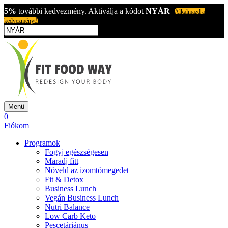
5%
további kedvezmény. Aktiválja a kódot
NYÁR
Alkalmazd a
kedvezményt!
Menü
0
Fiókom
Programok
Fogyj egészségesen
Maradj fitt
Növeld az izomtömegedet
Fit & Detox
Business Lunch
Vegán Business Lunch
Nutri Balance
Low Carb Keto
Pescetáriánus