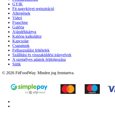
GYIK
Fit nagykövet regisztráció
Allergének
Videó
Franchise
Galéria
Ajándékkártya
Kalória kalkulátor
Kapcsolat
Csapatunk
Felhasználási feltételek
Szállítási és visszaküldési irányelvek
A személyes adatok feldolgozása
Sütik
© 2026 FitFoodWay. Minden jog fenntartva.