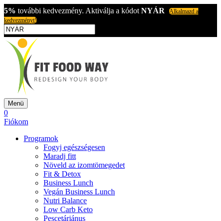
5%
további kedvezmény. Aktiválja a kódot
NYÁR
Alkalmazd a
kedvezményt!
Menü
0
Fiókom
Programok
Fogyj egészségesen
Maradj fitt
Növeld az izomtömegedet
Fit & Detox
Business Lunch
Vegán Business Lunch
Nutri Balance
Low Carb Keto
Pescetáriánus