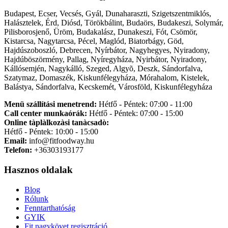
Budapest, Ecser, Vecsés, Gyál, Dunaharaszti, Szigetszentmiklós,
Halásztelek, Érd, Diósd, Törökbálint, Budaörs, Budakeszi, Solymár,
Pilisborosjenő, Üröm, Budakalász, Dunakeszi, Fót, Csömör,
Kistarcsa, Nagytarcsa, Pécel, Maglód, Biatorbágy, Göd,
Hajdúszoboszló, Debrecen, Nyírbátor, Nagyhegyes, Nyiradony,
Hajdúböszörmény, Pallag, Nyíregyháza, Nyirbátor, Nyiradony,
Kállósemjén, Nagykálló, Szeged, Algyõ, Deszk, Sándorfalva,
Szatymaz, Domaszék, Kiskunfélegyháza, Mórahalom, Kistelek,
Balástya, Sándorfalva, Kecskemét, Városföld, Kiskunfélegyháza
Menü szállítási menetrend:
Hétfő - Péntek: 07:00 - 11:00
Call center munkaórák:
Hétfő - Péntek: 07:00 - 15:00
Online tàplàlkozàsi tanàcsadò:
Hétfő - Péntek: 10:00 - 15:00
Email:
info@fitfoodway.hu
Telefon:
+36303193177
Hasznos oldalak
Blog
Rólunk
Fenntarthatóság
GYIK
Fit nagykövet regisztráció