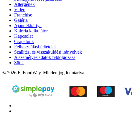
Allergének
Videó
Franchise
Galéria
Ajándékkártya
Kalória kalkulátor
Kapcsolat
Csapatunk
Felhasználási feltételek
Szállítási és visszaküldési irányelvek
A személyes adatok feldolgozása
Sütik
© 2026 FitFoodWay. Minden jog fenntartva.