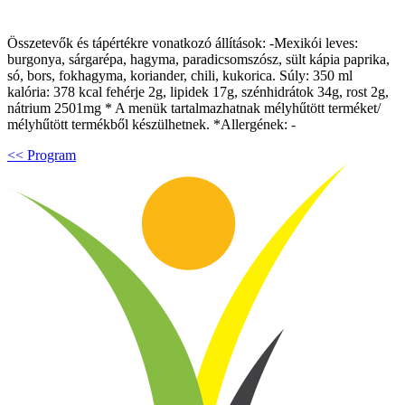
Összetevők és tápértékre vonatkozó állítások: -Mexikói leves:
burgonya, sárgarépa, hagyma, paradicsomszósz, sült kápia paprika,
só, bors, fokhagyma, koriander, chili, kukorica. Súly: 350 ml
kalória: 378 kcal fehérje 2g, lipidek 17g, szénhidrátok 34g, rost 2g,
nátrium 2501mg * A menük tartalmazhatnak mélyhűtött terméket/
mélyhűtött termékből készülhetnek. *Allergének: -
<< Program