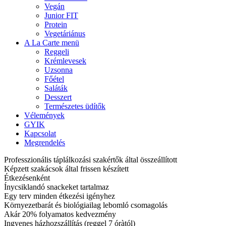
Vegán
Junior FIT
Protein
Vegetáriánus
A La Carte menü
Reggeli
Krémlevesek
Uzsonna
Főétel
Saláták
Desszert
Természetes üdítők
Vélemények
GYIK
Kapcsolat
Megrendelés
Professzionális táplálkozási szakértők által összeállított
Képzett szakácsok által frissen készített
Étkezésenként
Ínycsiklandó snackeket tartalmaz
Egy terv minden étkezési igényhez
Környezetbarát és biológiailag lebomló csomagolás
Akár 20% folyamatos kedvezmény
Ingyenes házhozszállítás (reggel 7 óràtól)