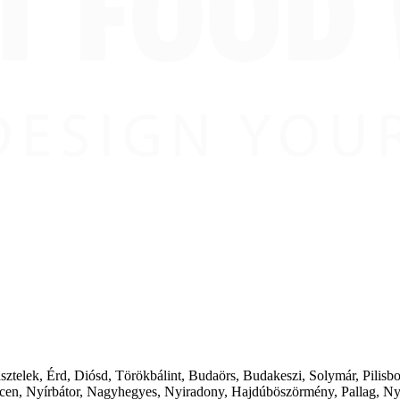
ásztelek, Érd, Diósd, Törökbálint, Budaörs, Budakeszi, Solymár, Pilis
cen, Nyírbátor, Nagyhegyes, Nyiradony, Hajdúböszörmény, Pallag, Ny