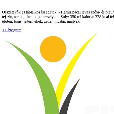
Összetevők és táplálkozási adatok: - Hamis pacal leves szója- és pleu
tejszín, torma, citrom, petrezselyem. Súly: 350 ml kalória: 378 kcal f
glutén, tojás, tejtermékek, zeller, mustár, magvak
<< Program