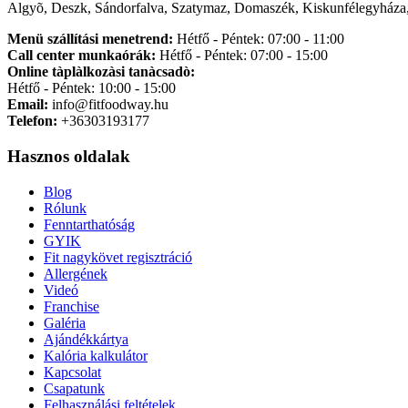
Algyõ, Deszk, Sándorfalva, Szatymaz, Domaszék, Kiskunfélegyháza,
Menü szállítási menetrend:
Hétfő - Péntek: 07:00 - 11:00
Call center munkaórák:
Hétfő - Péntek: 07:00 - 15:00
Online tàplàlkozàsi tanàcsadò:
Hétfő - Péntek: 10:00 - 15:00
Email:
info@fitfoodway.hu
Telefon:
+36303193177
Hasznos oldalak
Blog
Rólunk
Fenntarthatóság
GYIK
Fit nagykövet regisztráció
Allergének
Videó
Franchise
Galéria
Ajándékkártya
Kalória kalkulátor
Kapcsolat
Csapatunk
Felhasználási feltételek