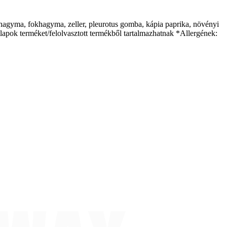
s, hagyma, fokhagyma, zeller, pleurotus gomba, kápia paprika, növényi
étlapok terméket/felolvasztott termékből tartalmazhatnak *Allergének: