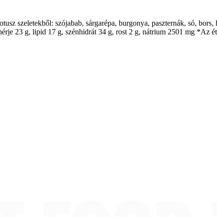
rotusz szeletekből: szójabab, sárgarépa, burgonya, paszternák, só, bor
ehérje 23 g, lipid 17 g, szénhidrát 34 g, rost 2 g, nátrium 2501 mg *Az 