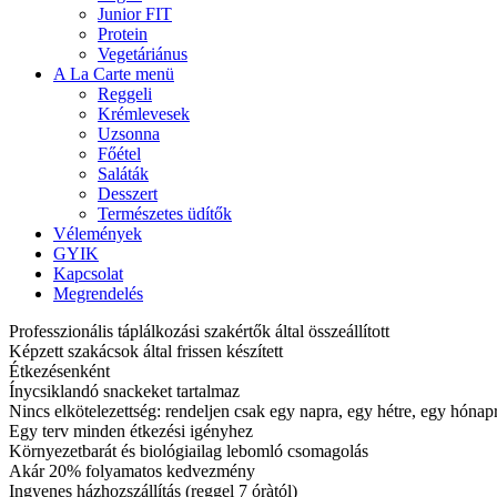
Junior FIT
Protein
Vegetáriánus
A La Carte menü
Reggeli
Krémlevesek
Uzsonna
Főétel
Saláták
Desszert
Természetes üdítők
Vélemények
GYIK
Kapcsolat
Megrendelés
Professzionális táplálkozási szakértők által összeállított
Képzett szakácsok által frissen készített
Étkezésenként
Ínycsiklandó snackeket tartalmaz
Nincs elkötelezettség: rendeljen csak egy napra, egy hétre, egy hóna
Egy terv minden étkezési igényhez
Környezetbarát és biológiailag lebomló csomagolás
Akár 20% folyamatos kedvezmény
Ingyenes házhozszállítás (reggel 7 óràtól)