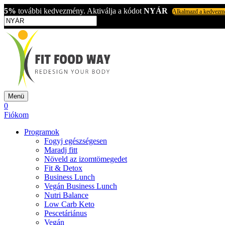
5%
további kedvezmény. Aktiválja a kódot
NYÁR
Alkalmazd a kedvezm
Menü
0
Fiókom
Programok
Fogyj egészségesen
Maradj fitt
Növeld az izomtömegedet
Fit & Detox
Business Lunch
Vegán Business Lunch
Nutri Balance
Low Carb Keto
Pescetáriánus
Vegán