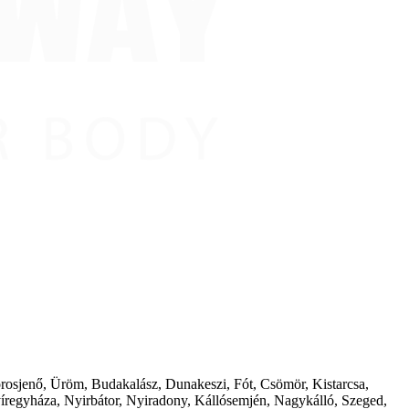
borosjenő, Üröm, Budakalász, Dunakeszi, Fót, Csömör, Kistarcsa,
íregyháza, Nyirbátor, Nyiradony, Kállósemjén, Nagykálló, Szeged,