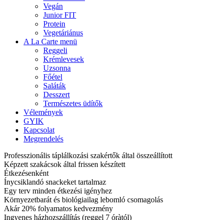
Vegán
Junior FIT
Protein
Vegetáriánus
A La Carte menü
Reggeli
Krémlevesek
Uzsonna
Főétel
Saláták
Desszert
Természetes üdítők
Vélemények
GYIK
Kapcsolat
Megrendelés
Professzionális táplálkozási szakértők által összeállított
Képzett szakácsok által frissen készített
Étkezésenként
Ínycsiklandó snackeket tartalmaz
Egy terv minden étkezési igényhez
Környezetbarát és biológiailag lebomló csomagolás
Akár 20% folyamatos kedvezmény
Ingyenes házhozszállítás (reggel 7 óràtól)