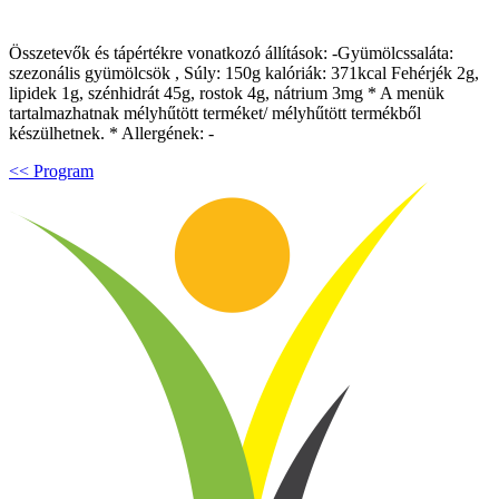
Összetevők és tápértékre vonatkozó állítások: -Gyümölcssaláta:
szezonális gyümölcsök , Súly: 150g kalóriák: 371kcal Fehérjék 2g,
lipidek 1g, szénhidrát 45g, rostok 4g, nátrium 3mg * A menük
tartalmazhatnak mélyhűtött terméket/ mélyhűtött termékből
készülhetnek. * Allergének: -
<< Program