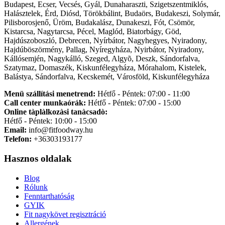
Budapest, Ecser, Vecsés, Gyál, Dunaharaszti, Szigetszentmiklós,
Halásztelek, Érd, Diósd, Törökbálint, Budaörs, Budakeszi, Solymár,
Pilisborosjenő, Üröm, Budakalász, Dunakeszi, Fót, Csömör,
Kistarcsa, Nagytarcsa, Pécel, Maglód, Biatorbágy, Göd,
Hajdúszoboszló, Debrecen, Nyírbátor, Nagyhegyes, Nyiradony,
Hajdúböszörmény, Pallag, Nyíregyháza, Nyirbátor, Nyiradony,
Kállósemjén, Nagykálló, Szeged, Algyõ, Deszk, Sándorfalva,
Szatymaz, Domaszék, Kiskunfélegyháza, Mórahalom, Kistelek,
Balástya, Sándorfalva, Kecskemét, Városföld, Kiskunfélegyháza
Menü szállítási menetrend:
Hétfő - Péntek: 07:00 - 11:00
Call center munkaórák:
Hétfő - Péntek: 07:00 - 15:00
Online tàplàlkozàsi tanàcsadò:
Hétfő - Péntek: 10:00 - 15:00
Email:
info@fitfoodway.hu
Telefon:
+36303193177
Hasznos oldalak
Blog
Rólunk
Fenntarthatóság
GYIK
Fit nagykövet regisztráció
Allergének