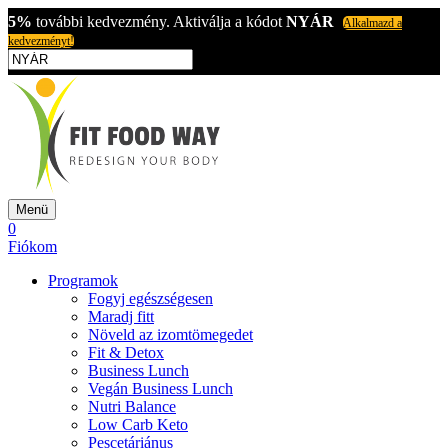
5%
további kedvezmény. Aktiválja a kódot
NYÁR
Alkalmazd a
kedvezményt!
Menü
0
Fiókom
Programok
Fogyj egészségesen
Maradj fitt
Növeld az izomtömegedet
Fit & Detox
Business Lunch
Vegán Business Lunch
Nutri Balance
Low Carb Keto
Pescetáriánus