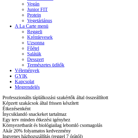
Vegán
Junior FIT
Protein
Vegetáriánus
A La Carte menü
Reggeli
Krémlevesek
Uzsonna
Főétel
Saláták
Desszert
Természetes üdítők
Vélemények
GYIK
Kapcsolat
Megrendelés
Professzionális táplálkozási szakértők által összeállított
Képzett szakácsok által frissen készített
Étkezésenként
Ínycsiklandó snackeket tartalmaz
Egy terv minden étkezési igényhez
Környezetbarát és biológiailag lebomló csomagolás
Akár 20% folyamatos kedvezmény
Ingyenes házhozszállítás (reggel 7 óràtól)