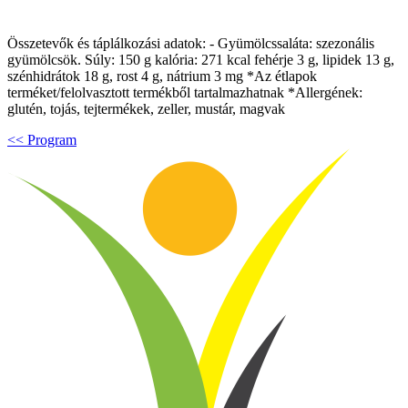
Összetevők és táplálkozási adatok: - Gyümölcssaláta: szezonális
gyümölcsök. Súly: 150 g kalória: 271 kcal fehérje 3 g, lipidek 13 g,
szénhidrátok 18 g, rost 4 g, nátrium 3 mg *Az étlapok
terméket/felolvasztott termékből tartalmazhatnak *Allergének:
glutén, tojás, tejtermékek, zeller, mustár, magvak
<< Program