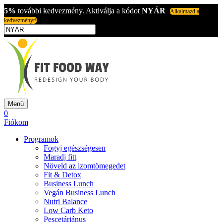
5%
további kedvezmény. Aktiválja a kódot
NYÁR
Alkalmazd a
kedvezményt!
Menü
0
Fiókom
Programok
Fogyj egészségesen
Maradj fitt
Növeld az izomtömegedet
Fit & Detox
Business Lunch
Vegán Business Lunch
Nutri Balance
Low Carb Keto
Pescetáriánus