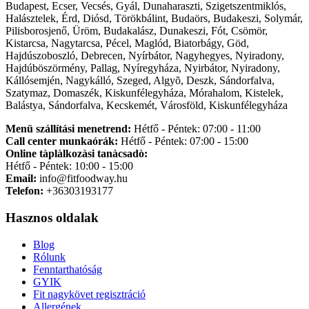
Budapest, Ecser, Vecsés, Gyál, Dunaharaszti, Szigetszentmiklós,
Halásztelek, Érd, Diósd, Törökbálint, Budaörs, Budakeszi, Solymár,
Pilisborosjenő, Üröm, Budakalász, Dunakeszi, Fót, Csömör,
Kistarcsa, Nagytarcsa, Pécel, Maglód, Biatorbágy, Göd,
Hajdúszoboszló, Debrecen, Nyírbátor, Nagyhegyes, Nyiradony,
Hajdúböszörmény, Pallag, Nyíregyháza, Nyirbátor, Nyiradony,
Kállósemjén, Nagykálló, Szeged, Algyõ, Deszk, Sándorfalva,
Szatymaz, Domaszék, Kiskunfélegyháza, Mórahalom, Kistelek,
Balástya, Sándorfalva, Kecskemét, Városföld, Kiskunfélegyháza
Menü szállítási menetrend:
Hétfő - Péntek: 07:00 - 11:00
Call center munkaórák:
Hétfő - Péntek: 07:00 - 15:00
Online tàplàlkozàsi tanàcsadò:
Hétfő - Péntek: 10:00 - 15:00
Email:
info@fitfoodway.hu
Telefon:
+36303193177
Hasznos oldalak
Blog
Rólunk
Fenntarthatóság
GYIK
Fit nagykövet regisztráció
Allergének