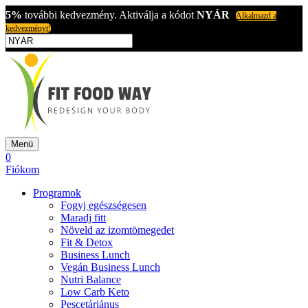
5%
további kedvezmény. Aktiválja a kódot
NYÁR
Alkalmazd a
kedvezményt!
Menü
0
Fiókom
Programok
Fogyj egészségesen
Maradj fitt
Növeld az izomtömegedet
Fit & Detox
Business Lunch
Vegán Business Lunch
Nutri Balance
Low Carb Keto
Pescetáriánus