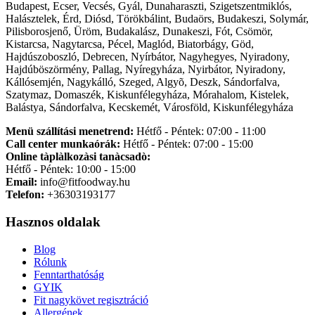
Budapest, Ecser, Vecsés, Gyál, Dunaharaszti, Szigetszentmiklós,
Halásztelek, Érd, Diósd, Törökbálint, Budaörs, Budakeszi, Solymár,
Pilisborosjenő, Üröm, Budakalász, Dunakeszi, Fót, Csömör,
Kistarcsa, Nagytarcsa, Pécel, Maglód, Biatorbágy, Göd,
Hajdúszoboszló, Debrecen, Nyírbátor, Nagyhegyes, Nyiradony,
Hajdúböszörmény, Pallag, Nyíregyháza, Nyirbátor, Nyiradony,
Kállósemjén, Nagykálló, Szeged, Algyõ, Deszk, Sándorfalva,
Szatymaz, Domaszék, Kiskunfélegyháza, Mórahalom, Kistelek,
Balástya, Sándorfalva, Kecskemét, Városföld, Kiskunfélegyháza
Menü szállítási menetrend:
Hétfő - Péntek: 07:00 - 11:00
Call center munkaórák:
Hétfő - Péntek: 07:00 - 15:00
Online tàplàlkozàsi tanàcsadò:
Hétfő - Péntek: 10:00 - 15:00
Email:
info@fitfoodway.hu
Telefon:
+36303193177
Hasznos oldalak
Blog
Rólunk
Fenntarthatóság
GYIK
Fit nagykövet regisztráció
Allergének