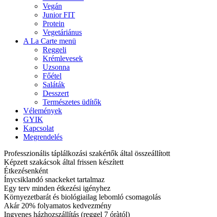
Vegán
Junior FIT
Protein
Vegetáriánus
A La Carte menü
Reggeli
Krémlevesek
Uzsonna
Főétel
Saláták
Desszert
Természetes üdítők
Vélemények
GYIK
Kapcsolat
Megrendelés
Professzionális táplálkozási szakértők által összeállított
Képzett szakácsok által frissen készített
Étkezésenként
Ínycsiklandó snackeket tartalmaz
Egy terv minden étkezési igényhez
Környezetbarát és biológiailag lebomló csomagolás
Akár 20% folyamatos kedvezmény
Ingyenes házhozszállítás (reggel 7 óràtól)