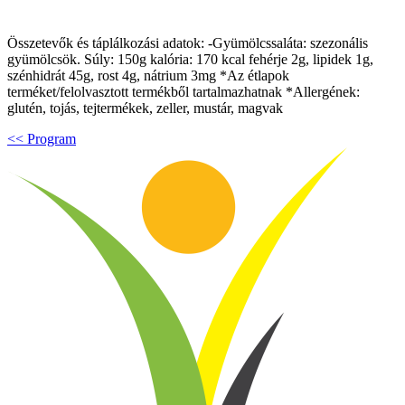
Összetevők és táplálkozási adatok: -Gyümölcssaláta: szezonális
gyümölcsök. Súly: 150g kalória: 170 kcal fehérje 2g, lipidek 1g,
szénhidrát 45g, rost 4g, nátrium 3mg *Az étlapok
terméket/felolvasztott termékből tartalmazhatnak *Allergének:
glutén, tojás, tejtermékek, zeller, mustár, magvak
<< Program