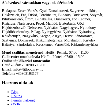
A következő városokban vagyunk elérhetőek
Budapest, Ecser, Vecsés, Gyál, Dunaharaszti, Szigetszentmiklós,
Halásztelek, Érd, Diósd, Törökbálint, Budaörs, Budakeszi, Solymár,
Pilisborosjenő, Üröm, Budakalász, Dunakeszi, Fót, Csömör,
Kistarcsa, Nagytarcsa, Pécel, Maglód, Biatorbágy, Göd,
Hajdúszoboszló, Debrecen, Nyírbátor, Nagyhegyes, Nyiradony,
Hajdúböszörmény, Pallag, Nyíregyháza, Nyirbátor, Nyiradony,
Kállósemjén, Nagykálló, Szeged, Algyõ, Deszk, Sándorfalva,
Szatymaz, Domaszék, Kiskunfélegyháza, Mórahalom, Kistelek,
Balástya, Sándorfalva, Kecskemét, Városföld, Kiskunfélegyháza
Menü szállítási menetrend:
Hétfő - Péntek: 07:00 - 11:00
Call center munkaórák:
Hétfő - Péntek: 07:00 - 15:00
Online tàplàlkozàsi tanàcsadò:
Hétfő - Péntek: 10:00 - 15:00
Email:
info@fitfoodway.hu
Telefon:
+36303193177
Hasznos oldalak
Blog
Rólunk
Fenntarthatóság
GYIK