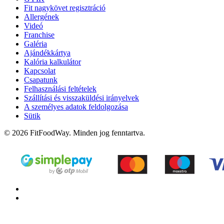
Fit nagykövet regisztráció
Allergének
Videó
Franchise
Galéria
Ajándékkártya
Kalória kalkulátor
Kapcsolat
Csapatunk
Felhasználási feltételek
Szállítási és visszaküldési irányelvek
A személyes adatok feldolgozása
Sütik
© 2026 FitFoodWay. Minden jog fenntartva.