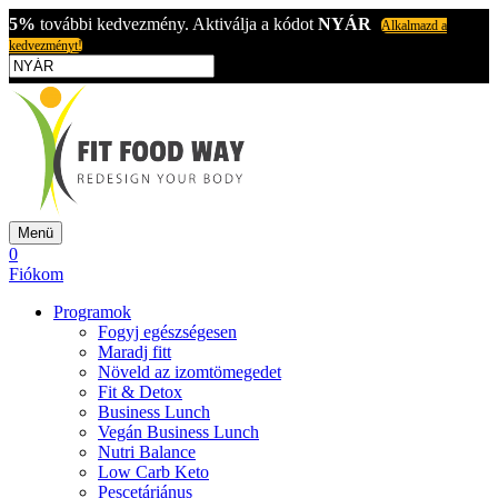
5%
további kedvezmény. Aktiválja a kódot
NYÁR
Alkalmazd a
kedvezményt!
Menü
0
Fiókom
Programok
Fogyj egészségesen
Maradj fitt
Növeld az izomtömegedet
Fit & Detox
Business Lunch
Vegán Business Lunch
Nutri Balance
Low Carb Keto
Pescetáriánus