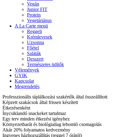
Vegán
Junior FIT
Protein
Vegetáriánus
A La Carte menü
Reggeli
Krémlevesek
Uzsonna
Főétel
Saláták
Desszert
Természetes üdítők
Vélemények
GYIK
Kapcsolat
Megrendelés
Professzionális táplálkozási szakértők által összeállított
Képzett szakácsok által frissen készített
Étkezésenként
Ínycsiklandó snackeket tartalmaz
Egy terv minden étkezési igényhez
Környezetbarát és biológiailag lebomló csomagolás
Akár 20% folyamatos kedvezmény
Ingyenes házhozszállítás (reggel 7 óràtól)