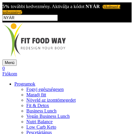
5%
további kedvezmény. Aktiválja a kódot
NYÁR
Alkalmazd a
kedvezményt!
Menü
0
Fiókom
Programok
Fogyj egészségesen
Maradj fitt
Növeld az izomtömegedet
Fit & Detox
Business Lunch
Vegán Business Lunch
Nutri Balance
Low Carb Keto
Pescetáriánus