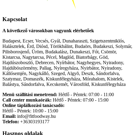
Kapcsolat
A következő városokban vagyunk elérhetőek
Budapest, Ecser, Vecsés, Gyál, Dunaharaszti, Szigetszentmiklós,
Halásztelek, Érd, Diósd, Törökbálint, Budaörs, Budakeszi, Solymár,
Pilisborosjenő, Üröm, Budakalász, Dunakeszi, Fót, Csömör,
Kistarcsa, Nagytarcsa, Pécel, Maglód, Biatorbágy, Göd,
Hajdúszoboszló, Debrecen, Nyírbátor, Nagyhegyes, Nyiradony,
Hajdúböszörmény, Pallag, Nyíregyháza, Nyirbátor, Nyiradony,
Kállósemjén, Nagykálló, Szeged, Algyõ, Deszk, Sándorfalva,
Szatymaz, Domaszék, Kiskunfélegyháza, Mórahalom, Kistelek,
Balástya, Sándorfalva, Kecskemét, Városföld, Kiskunfélegyháza
Menü szállítási menetrend:
Hétfő - Péntek: 07:00 - 11:00
Call center munkaórák:
Hétfő - Péntek: 07:00 - 15:00
Online tàplàlkozàsi tanàcsadò:
Hétfő - Péntek: 10:00 - 15:00
Email:
info@fitfoodway.hu
Telefon:
+36303193177
Hasznos oldalak