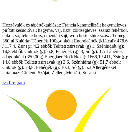
Hozzávalók és tápértéktáblázat: Francia karamellizált hagymaleves
pirított kesudióval: hagyma, vaj, liszt, zöldségleves, száraz fehérbor,
cukor, só, fekete bors, ementáli sajt, worchestershire szósz. Tömeg
350ml Kalória: Tápérték 100g-onként Energiaérték (kJ/kcal): 476,6
/ 117,4, Zsír (g): 4,2 ebből: Telített zsírsavak (g) 1, Szénhidrát (g):
14,8 ebből: Cukrok (g): 6,8, Fehérjék (g): 3, Só (g): 1,5 Tápérték
adagonként (350,00g) Energiaérték (kJ/kcal): 1668,1 / 411, Zsír (g):
14,8 ebből: Telített zsírsavak (g) 3,6, Szénhidrát (g): 51,7 ebből:
Cukrok (g): 23,8, Fehérjék (g): 10,3, Só (g): 5,3 Allergéneket
tartalmaz: Glutént, Szóját, Zellert, Mustárt, Susan-t
<< Program