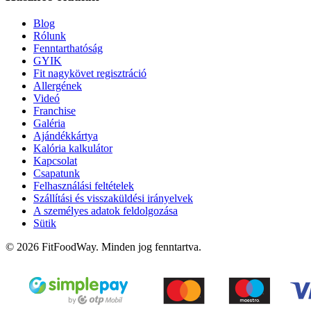
Blog
Rólunk
Fenntarthatóság
GYIK
Fit nagykövet regisztráció
Allergének
Videó
Franchise
Galéria
Ajándékkártya
Kalória kalkulátor
Kapcsolat
Csapatunk
Felhasználási feltételek
Szállítási és visszaküldési irányelvek
A személyes adatok feldolgozása
Sütik
© 2026 FitFoodWay. Minden jog fenntartva.