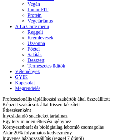
Vegán
Junior FIT
Protein
Vegetáriánus
A La Carte menü
Reggeli
Krémlevesek
Uzsonna
Főétel
Saláták
Desszert
Természetes üdítők
Vélemények
GYIK
Kapcsolat
Megrendelés
Professzionális táplálkozási szakértők által összeállított
Képzett szakácsok által frissen készített
Étkezésenként
Ínycsiklandó snackeket tartalmaz
Egy terv minden étkezési igényhez
Környezetbarát és biológiailag lebomló csomagolás
Akár 20% folyamatos kedvezmény
Ingyenes házhozszállítás (reggel 7 óràtól)