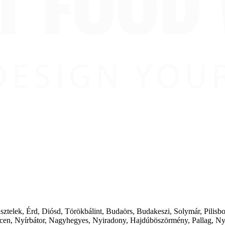
ásztelek, Érd, Diósd, Törökbálint, Budaörs, Budakeszi, Solymár, Pilis
cen, Nyírbátor, Nagyhegyes, Nyiradony, Hajdúböszörmény, Pallag, Ny