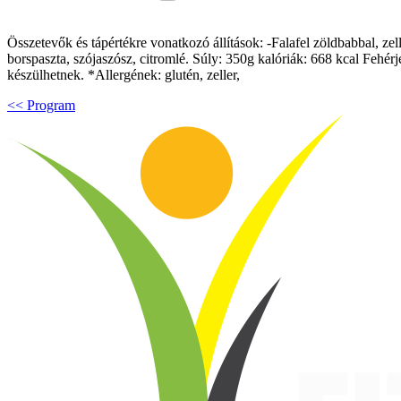
Összetevők és tápértékre vonatkozó állítások: -Falafel zöldbabbal, zell
borspaszta, szójaszósz, citromlé. Súly: 350g kalóriák: 668 kcal Fehé
készülhetnek. *Allergének: glutén, zeller,
<< Program