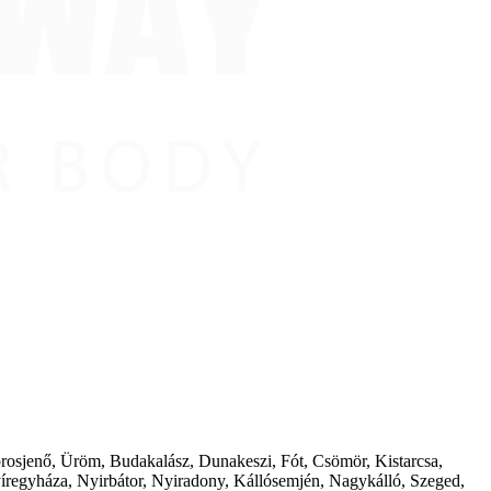
borosjenő, Üröm, Budakalász, Dunakeszi, Fót, Csömör, Kistarcsa,
íregyháza, Nyirbátor, Nyiradony, Kállósemjén, Nagykálló, Szeged,