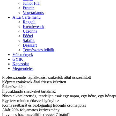
Junior FIT
Protein
Vegetáriánus
A La Carte menü
Reggeli
Krémlevesek
Uzsonna
Főétel
Saláták
Desszert
Természetes üdítők
Vélemények
GYIK
Kapcsolat
Megrendelés
Professzionális táplálkozási szakértők által összeállított
Képzett szakácsok által frissen készített
Étkezésenként
Ínycsiklandó snackeket tartalmaz
Nincs elkötelezettség: rendeljen csak egy napra, egy hétre, egy hóna
Egy terv minden étkezési igényhez
Környezetbarát és biológiailag lebomló csomagolás
Akár 20% folyamatos kedvezmény
Ingyenes házhozszállítás (reggel 7 óràtól)