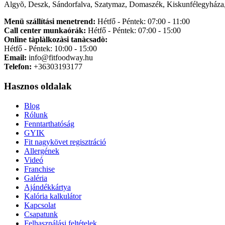
Algyõ, Deszk, Sándorfalva, Szatymaz, Domaszék, Kiskunfélegyháza,
Menü szállítási menetrend:
Hétfő - Péntek: 07:00 - 11:00
Call center munkaórák:
Hétfő - Péntek: 07:00 - 15:00
Online tàplàlkozàsi tanàcsadò:
Hétfő - Péntek: 10:00 - 15:00
Email:
info@fitfoodway.hu
Telefon:
+36303193177
Hasznos oldalak
Blog
Rólunk
Fenntarthatóság
GYIK
Fit nagykövet regisztráció
Allergének
Videó
Franchise
Galéria
Ajándékkártya
Kalória kalkulátor
Kapcsolat
Csapatunk
Felhasználási feltételek