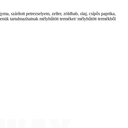
ma, szárított petrezselyem, zeller, zöldbab, olaj, csípős paprika,
menük tartalmazhatnak mélyhűtött terméket/ mélyhűtött termékből