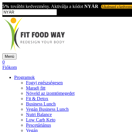
5%
további kedvezmény. Aktiválja a kódot
NYÁR
Alkalmazd a kedvezm
Menü
0
Fiókom
Programok
Fogyj egészségesen
Maradj fitt
Növeld az izomtömegedet
Fit & Detox
Business Lunch
Vegán Business Lunch
Nutri Balance
Low Carb Keto
Pescetáriánus
Vegán