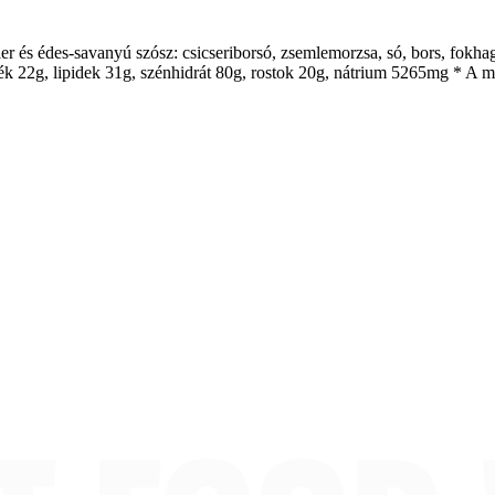
er és édes-savanyú szósz: csicseriborsó, zsemlemorzsa, só, bors, fokhagy
rjék 22g, lipidek 31g, szénhidrát 80g, rostok 20g, nátrium 5265mg * A 