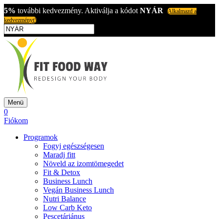
5%
további kedvezmény. Aktiválja a kódot
NYÁR
Alkalmazd a
kedvezményt!
Menü
0
Fiókom
Programok
Fogyj egészségesen
Maradj fitt
Növeld az izomtömegedet
Fit & Detox
Business Lunch
Vegán Business Lunch
Nutri Balance
Low Carb Keto
Pescetáriánus