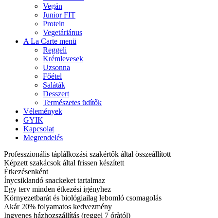
Vegán
Junior FIT
Protein
Vegetáriánus
A La Carte menü
Reggeli
Krémlevesek
Uzsonna
Főétel
Saláták
Desszert
Természetes üdítők
Vélemények
GYIK
Kapcsolat
Megrendelés
Professzionális táplálkozási szakértők által összeállított
Képzett szakácsok által frissen készített
Étkezésenként
Ínycsiklandó snackeket tartalmaz
Egy terv minden étkezési igényhez
Környezetbarát és biológiailag lebomló csomagolás
Akár 20% folyamatos kedvezmény
Ingyenes házhozszállítás (reggel 7 óràtól)