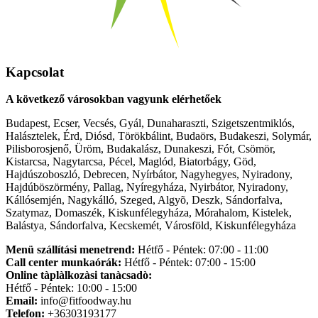
Kapcsolat
A következő városokban vagyunk elérhetőek
Budapest, Ecser, Vecsés, Gyál, Dunaharaszti, Szigetszentmiklós,
Halásztelek, Érd, Diósd, Törökbálint, Budaörs, Budakeszi, Solymár,
Pilisborosjenő, Üröm, Budakalász, Dunakeszi, Fót, Csömör,
Kistarcsa, Nagytarcsa, Pécel, Maglód, Biatorbágy, Göd,
Hajdúszoboszló, Debrecen, Nyírbátor, Nagyhegyes, Nyiradony,
Hajdúböszörmény, Pallag, Nyíregyháza, Nyirbátor, Nyiradony,
Kállósemjén, Nagykálló, Szeged, Algyõ, Deszk, Sándorfalva,
Szatymaz, Domaszék, Kiskunfélegyháza, Mórahalom, Kistelek,
Balástya, Sándorfalva, Kecskemét, Városföld, Kiskunfélegyháza
Menü szállítási menetrend:
Hétfő - Péntek: 07:00 - 11:00
Call center munkaórák:
Hétfő - Péntek: 07:00 - 15:00
Online tàplàlkozàsi tanàcsadò:
Hétfő - Péntek: 10:00 - 15:00
Email:
info@fitfoodway.hu
Telefon:
+36303193177