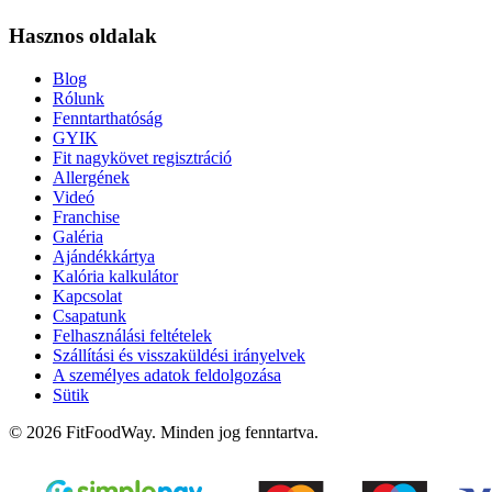
Hasznos oldalak
Blog
Rólunk
Fenntarthatóság
GYIK
Fit nagykövet regisztráció
Allergének
Videó
Franchise
Galéria
Ajándékkártya
Kalória kalkulátor
Kapcsolat
Csapatunk
Felhasználási feltételek
Szállítási és visszaküldési irányelvek
A személyes adatok feldolgozása
Sütik
© 2026 FitFoodWay. Minden jog fenntartva.