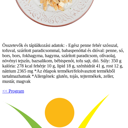
Összetevők és táplálkozási adatok: - Egész penne fehér szósszal,
tofuval, szárított paradicsommal, babaspenóttal és dióval: penne, só,
bors, bors, fokhagyma, hagyma, szárított paradicsom, olívaolaj,
növényi tejszín, bazsalikom, bébispenót, tofu sajt, dió. Súly: 350 g
kalória: 278 kcal fehérje 10 g, lipid 18 g, szénhidrát 41 g, rost 12 g,
nátrium 2365 mg *Az étlapok terméket/felolvasztott termékből
tartalmazhatnak *Allergének: glutén, tojás, tejtermékek, zeller,
mustár, magvak
<< Program