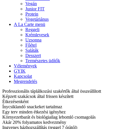
Vegán
Junior FIT
Protein
Vegetáriánus
A La Carte menü
Reggeli
Krémlevesek
Uzsonna
Főétel
Saláták
Desszert
Természetes üdítők
Vélemények
GYIK
Kapcsolat
Megrendelés
Professzionális táplálkozási szakértők által összeállított
Képzett szakácsok által frissen készített
Étkezésenként
Ínycsiklandó snackeket tartalmaz
Egy terv minden étkezési igényhez
Környezetbarát és biológiailag lebomló csomagolás
Akár 20% folyamatos kedvezmény
Ingyenes házhozszállítás (reggel 7 óràtól)