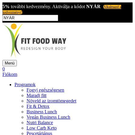
5%
további kedvezmény. Aktiválja a kódot
NYÁR
Alkalmazd a
kedvezményt!
Menü
0
Fiókom
Programok
Fogyj egészségesen
Maradj fitt
Növeld az izomtömegedet
Fit & Detox
Business Lunch
Vegán Business Lunch
Nutri Balance
Low Carb Keto
Pescetáriánus