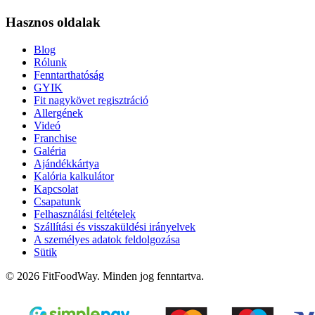
Hasznos oldalak
Blog
Rólunk
Fenntarthatóság
GYIK
Fit nagykövet regisztráció
Allergének
Videó
Franchise
Galéria
Ajándékkártya
Kalória kalkulátor
Kapcsolat
Csapatunk
Felhasználási feltételek
Szállítási és visszaküldési irányelvek
A személyes adatok feldolgozása
Sütik
© 2026 FitFoodWay. Minden jog fenntartva.