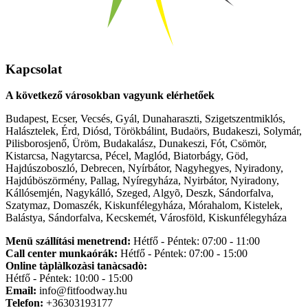
Kapcsolat
A következő városokban vagyunk elérhetőek
Budapest, Ecser, Vecsés, Gyál, Dunaharaszti, Szigetszentmiklós,
Halásztelek, Érd, Diósd, Törökbálint, Budaörs, Budakeszi, Solymár,
Pilisborosjenő, Üröm, Budakalász, Dunakeszi, Fót, Csömör,
Kistarcsa, Nagytarcsa, Pécel, Maglód, Biatorbágy, Göd,
Hajdúszoboszló, Debrecen, Nyírbátor, Nagyhegyes, Nyiradony,
Hajdúböszörmény, Pallag, Nyíregyháza, Nyirbátor, Nyiradony,
Kállósemjén, Nagykálló, Szeged, Algyõ, Deszk, Sándorfalva,
Szatymaz, Domaszék, Kiskunfélegyháza, Mórahalom, Kistelek,
Balástya, Sándorfalva, Kecskemét, Városföld, Kiskunfélegyháza
Menü szállítási menetrend:
Hétfő - Péntek: 07:00 - 11:00
Call center munkaórák:
Hétfő - Péntek: 07:00 - 15:00
Online tàplàlkozàsi tanàcsadò:
Hétfő - Péntek: 10:00 - 15:00
Email:
info@fitfoodway.hu
Telefon:
+36303193177