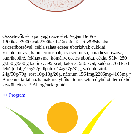
Összetevők és tápanyag-összetétel: Vegan De Post
1300kcal/2000kcal/2700kcal -Cukkíni fasírt vörösbabbal,
csicseriborsóval, cékla saláta ecetes uborkával: cukkini,
zsemlemorzsa, kapor, vörösbab, csicseriborsó, paradicsomszósz,
paprikapüré, fokhagyma, kömény, ecetes uborka, cékla. Súly: 250
g/350 g/500 g kalória: 395 kcal, kalória: 586 kcal, kalória: 768 kcal
fehérje 14g/19g/22g, lipidek 14g/27g/31g, szénhidrátok
24g/50g/70g, rost 10g/18g/20g, nátrium 1564mg/2206mg/4165mg *
A menük tartalmazhatnak mélyhűtött terméket/ mélyhűtött termékből
készülhetnek. * Allergének: glutén,
<< Program