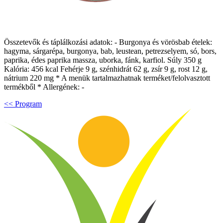
Összetevők és táplálkozási adatok: - Burgonya és vörösbab ételek:
hagyma, sárgarépa, burgonya, bab, leustean, petrezselyem, só, bors,
paprika, édes paprika massza, uborka, fánk, karfiol. Súly 350 g
Kalória: 456 kcal Fehérje 9 g, szénhidrát 62 g, zsír 9 g, rost 12 g,
nátrium 220 mg * A menük tartalmazhatnak terméket/felolvasztott
termékből * Allergének: -
<< Program