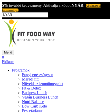
5%
további kedvezmény. Aktiválja a kódot
NYÁR
Alkalmazd a
kedvezményt!
Menü
0
Fiókom
Programok
Fogyj egészségesen
Maradj fitt
Növeld az izomtömegedet
Fit & Detox
Business Lunch
Vegán Business Lunch
Nutri Balance
Low Carb Keto
Pescetáriánus