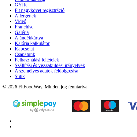
GYIK
Fit nagykövet regisztráció
Allergének
Videó
Franchise
Galéria
Ajándékkártya
Kalória kalkulátor
Kapcsolat
Csapatunk
Felhasználási feltételek
Szállítási és visszaküldési irányelvek
A személyes adatok feldolgozása
Sütik
© 2026 FitFoodWay. Minden jog fenntartva.