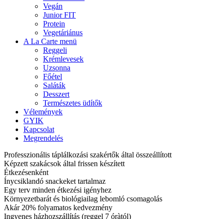
Vegán
Junior FIT
Protein
Vegetáriánus
A La Carte menü
Reggeli
Krémlevesek
Uzsonna
Főétel
Saláták
Desszert
Természetes üdítők
Vélemények
GYIK
Kapcsolat
Megrendelés
Professzionális táplálkozási szakértők által összeállított
Képzett szakácsok által frissen készített
Étkezésenként
Ínycsiklandó snackeket tartalmaz
Egy terv minden étkezési igényhez
Környezetbarát és biológiailag lebomló csomagolás
Akár 20% folyamatos kedvezmény
Ingyenes házhozszállítás (reggel 7 óràtól)