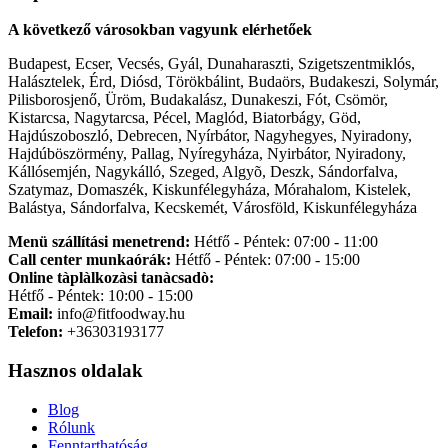
A következő városokban vagyunk elérhetőek
Budapest, Ecser, Vecsés, Gyál, Dunaharaszti, Szigetszentmiklós,
Halásztelek, Érd, Diósd, Törökbálint, Budaörs, Budakeszi, Solymár,
Pilisborosjenő, Üröm, Budakalász, Dunakeszi, Fót, Csömör,
Kistarcsa, Nagytarcsa, Pécel, Maglód, Biatorbágy, Göd,
Hajdúszoboszló, Debrecen, Nyírbátor, Nagyhegyes, Nyiradony,
Hajdúböszörmény, Pallag, Nyíregyháza, Nyirbátor, Nyiradony,
Kállósemjén, Nagykálló, Szeged, Algyõ, Deszk, Sándorfalva,
Szatymaz, Domaszék, Kiskunfélegyháza, Mórahalom, Kistelek,
Balástya, Sándorfalva, Kecskemét, Városföld, Kiskunfélegyháza
Menü szállítási menetrend:
Hétfő - Péntek: 07:00 - 11:00
Call center munkaórák:
Hétfő - Péntek: 07:00 - 15:00
Online tàplàlkozàsi tanàcsadò:
Hétfő - Péntek: 10:00 - 15:00
Email:
info@fitfoodway.hu
Telefon:
+36303193177
Hasznos oldalak
Blog
Rólunk
Fenntarthatóság