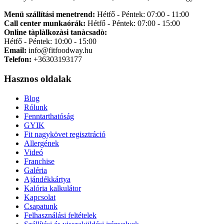
Menü szállítási menetrend:
Hétfő - Péntek: 07:00 - 11:00
Call center munkaórák:
Hétfő - Péntek: 07:00 - 15:00
Online tàplàlkozàsi tanàcsadò:
Hétfő - Péntek: 10:00 - 15:00
Email:
info@fitfoodway.hu
Telefon:
+36303193177
Hasznos oldalak
Blog
Rólunk
Fenntarthatóság
GYIK
Fit nagykövet regisztráció
Allergének
Videó
Franchise
Galéria
Ajándékkártya
Kalória kalkulátor
Kapcsolat
Csapatunk
Felhasználási feltételek