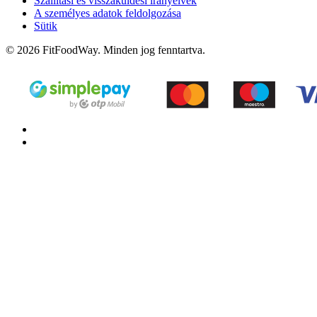
Szállítási és visszaküldési irányelvek
A személyes adatok feldolgozása
Sütik
© 2026 FitFoodWay. Minden jog fenntartva.