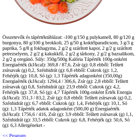
Összetevők és tápértéktáblázat: -100 g/150 g pulykamell, 80 g/120 g
burgonya, 80 g/100 g brokkoli, 25 g/50 g koktélparadicsom, 3 g/3 g
paprika, 5 g/8 g fokhagyma, 2 g/2 g szárított kapor, 2 g/2 g szárított
petrezselyem, 2 g/2 g kakukkfű, 2 g/2 g tárkony, 2 g/2 g bazsalikom,
2 g/2 g oregánó. Súly: 350g/500g Kalória Tápérték 100g-onként
Energiaérték (kJ/kcal): 369,8 / 87,6, Zsír (g): 0,8 ebből: Telített
zsírsavak (g) 0,2, Szénhidrát (g): 6,8 ebből: Cukrok (g): 1,2,
Fehérjék (g): 10,8, Só (g): 1,3 Tápérték adagonként (350,00g)
Energiaérték (kJ/kcal): 1294,4 / 306,6, Zsír (g): 2,8 ebből: Telített
zsírsavak (g) 0,8, Szénhidrát (g): 23,9 ebből: Cukrok (g): 4,2,
Fehérjék (g): 37,8, Só (g): 4,7 Tápérték 100g-onként Érték Energia
(kJ/kcal): 351,3 / 83,2, Zsír (g): 0,8 ebből: Telített zsírsavak (g) 0,2,
Szénhidrát (g): 6,7 ebből: Cukrok (g): 1,4, Fehérjék (g): 10,1, Só
(g): 1,3 Tápérték adatok adagonként (500,00 g) Energiaérték
(kJ/kcal): 1756,6 / 416, Zsír (g): 3,9 ebből: Telített zsírsavak (g) 1,1,
Szénhidrát (g): 33,5 ebből: Cukrok (g): 6,8, Fehérjék (g): 50,6, Só
(g): 6,3 Allergéneket -
<< Program