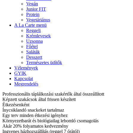
Vegán
Junior FIT
Protein
Vegetáriánus
A La Carte menü
Reggeli
Krémlevesek
Uzsonna
Főétel
Saláták
Desszert
Természetes üdítők
Vélemények
GYIK
Kapcsolat
Megrendelés
Professzionális táplálkozási szakértők által összeállított
Képzett szakácsok által frissen készített
Étkezésenként
Ínycsiklandó snackeket tartalmaz
Egy terv minden étkezési igényhez
Környezetbarát és biológiailag lebomló csomagolás
Akár 20% folyamatos kedvezmény
Ingyenes házhozszállítás (reggel 7 óràtól)