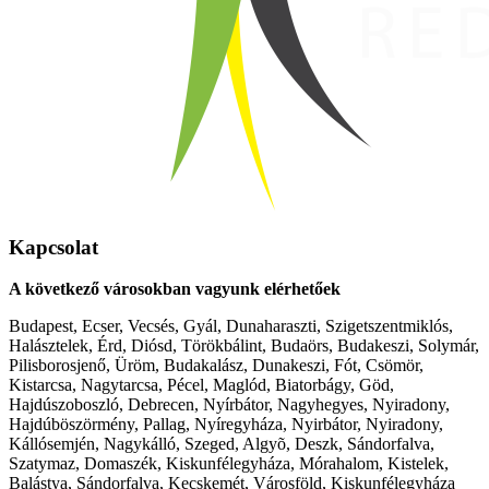
Kapcsolat
A következő városokban vagyunk elérhetőek
Budapest, Ecser, Vecsés, Gyál, Dunaharaszti, Szigetszentmiklós,
Halásztelek, Érd, Diósd, Törökbálint, Budaörs, Budakeszi, Solymár,
Pilisborosjenő, Üröm, Budakalász, Dunakeszi, Fót, Csömör,
Kistarcsa, Nagytarcsa, Pécel, Maglód, Biatorbágy, Göd,
Hajdúszoboszló, Debrecen, Nyírbátor, Nagyhegyes, Nyiradony,
Hajdúböszörmény, Pallag, Nyíregyháza, Nyirbátor, Nyiradony,
Kállósemjén, Nagykálló, Szeged, Algyõ, Deszk, Sándorfalva,
Szatymaz, Domaszék, Kiskunfélegyháza, Mórahalom, Kistelek,
Balástya, Sándorfalva, Kecskemét, Városföld, Kiskunfélegyháza