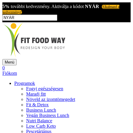
5%
további kedvezmény. Aktiválja a kódot
NYÁR
Alkalmazd a
kedvezményt!
Menü
0
Fiókom
Programok
Fogyj egészségesen
Maradj fitt
Növeld az izomtömegedet
Fit & Detox
Business Lunch
Vegán Business Lunch
Nutri Balance
Low Carb Keto
Pescetáriánus