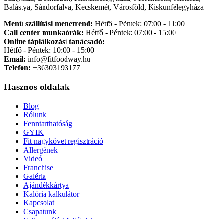
Balástya, Sándorfalva, Kecskemét, Városföld, Kiskunfélegyháza
Menü szállítási menetrend:
Hétfő - Péntek: 07:00 - 11:00
Call center munkaórák:
Hétfő - Péntek: 07:00 - 15:00
Online tàplàlkozàsi tanàcsadò:
Hétfő - Péntek: 10:00 - 15:00
Email:
info@fitfoodway.hu
Telefon:
+36303193177
Hasznos oldalak
Blog
Rólunk
Fenntarthatóság
GYIK
Fit nagykövet regisztráció
Allergének
Videó
Franchise
Galéria
Ajándékkártya
Kalória kalkulátor
Kapcsolat
Csapatunk