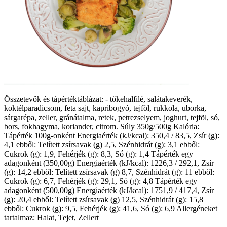
Összetevők és tápértéktáblázat: - tőkehalfilé, salátakeverék,
koktélparadicsom, feta sajt, kapribogyó, tejföl, rukkola, uborka,
sárgarépa, zeller, gránátalma, retek, petrezselyem, joghurt, tejföl, só,
bors, fokhagyma, koriander, citrom. Súly 350g/500g Kalória:
Tápérték 100g-onként Energiaérték (kJ/kcal): 350,4 / 83,5, Zsír (g):
4,1 ebből: Telített zsírsavak (g) 2,5, Szénhidrát (g): 3,1 ebből:
Cukrok (g): 1,9, Fehérjék (g): 8,3, Só (g): 1,4 Tápérték egy
adagonként (350,00g) Energiaérték (kJ/kcal): 1226,3 / 292,1, Zsír
(g): 14,2 ebből: Telített zsírsavak (g) 8,7, Szénhidrát (g): 11 ebből:
Cukrok (g): 6,7, Fehérjék (g): 29,1, Só (g): 4,8 Tápérték egy
adagonként (500,00g) Energiaérték (kJ/kcal): 1751,9 / 417,4, Zsír
(g): 20,4 ebből: Telített zsírsavak (g) 12,5, Szénhidrát (g): 15,8
ebből: Cukrok (g): 9,5, Fehérjék (g): 41,6, Só (g): 6,9 Allergéneket
tartalmaz: Halat, Tejet, Zellert