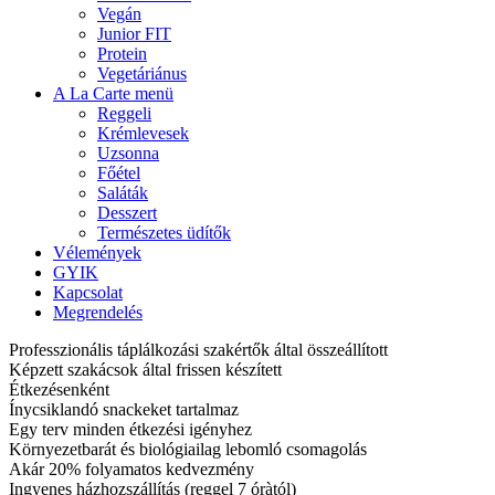
Vegán
Junior FIT
Protein
Vegetáriánus
A La Carte menü
Reggeli
Krémlevesek
Uzsonna
Főétel
Saláták
Desszert
Természetes üdítők
Vélemények
GYIK
Kapcsolat
Megrendelés
Professzionális táplálkozási szakértők által összeállított
Képzett szakácsok által frissen készített
Étkezésenként
Ínycsiklandó snackeket tartalmaz
Egy terv minden étkezési igényhez
Környezetbarát és biológiailag lebomló csomagolás
Akár 20% folyamatos kedvezmény
Ingyenes házhozszállítás (reggel 7 óràtól)