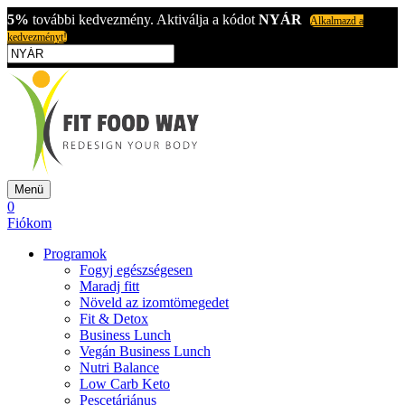
5%
további kedvezmény. Aktiválja a kódot
NYÁR
Alkalmazd a
kedvezményt!
Menü
0
Fiókom
Programok
Fogyj egészségesen
Maradj fitt
Növeld az izomtömegedet
Fit & Detox
Business Lunch
Vegán Business Lunch
Nutri Balance
Low Carb Keto
Pescetáriánus