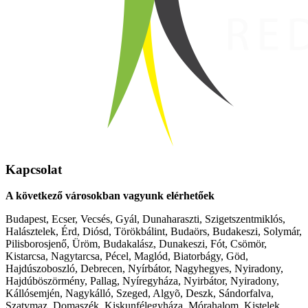
Kapcsolat
A következő városokban vagyunk elérhetőek
Budapest, Ecser, Vecsés, Gyál, Dunaharaszti, Szigetszentmiklós,
Halásztelek, Érd, Diósd, Törökbálint, Budaörs, Budakeszi, Solymár,
Pilisborosjenő, Üröm, Budakalász, Dunakeszi, Fót, Csömör,
Kistarcsa, Nagytarcsa, Pécel, Maglód, Biatorbágy, Göd,
Hajdúszoboszló, Debrecen, Nyírbátor, Nagyhegyes, Nyiradony,
Hajdúböszörmény, Pallag, Nyíregyháza, Nyirbátor, Nyiradony,
Kállósemjén, Nagykálló, Szeged, Algyõ, Deszk, Sándorfalva,
Szatymaz, Domaszék, Kiskunfélegyháza, Mórahalom, Kistelek,