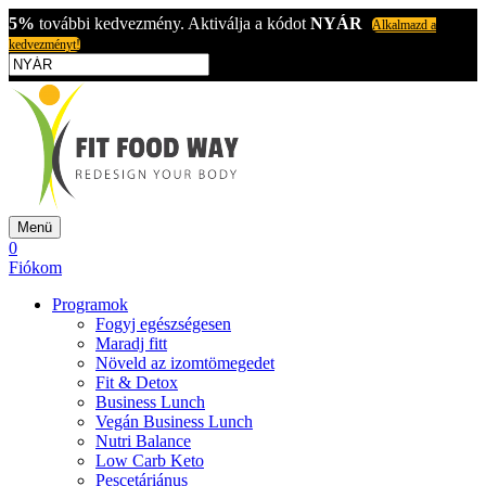
5%
további kedvezmény. Aktiválja a kódot
NYÁR
Alkalmazd a
kedvezményt!
Menü
0
Fiókom
Programok
Fogyj egészségesen
Maradj fitt
Növeld az izomtömegedet
Fit & Detox
Business Lunch
Vegán Business Lunch
Nutri Balance
Low Carb Keto
Pescetáriánus