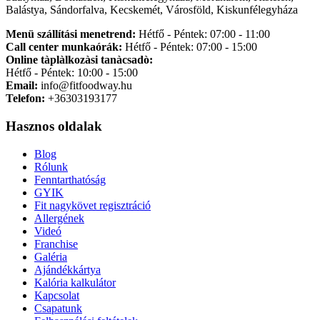
Balástya, Sándorfalva, Kecskemét, Városföld, Kiskunfélegyháza
Menü szállítási menetrend:
Hétfő - Péntek: 07:00 - 11:00
Call center munkaórák:
Hétfő - Péntek: 07:00 - 15:00
Online tàplàlkozàsi tanàcsadò:
Hétfő - Péntek: 10:00 - 15:00
Email:
info@fitfoodway.hu
Telefon:
+36303193177
Hasznos oldalak
Blog
Rólunk
Fenntarthatóság
GYIK
Fit nagykövet regisztráció
Allergének
Videó
Franchise
Galéria
Ajándékkártya
Kalória kalkulátor
Kapcsolat
Csapatunk