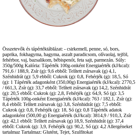
Összetevők és tápértéktáblázat: - csirkemell, penne, só, bors,
paprika, fokhagyma, hagyma, aszalt paradicsom, olívaolaj, tejföl,
fehérbor, vaj, bazsalikom, bébispenót, feta sajt, parmezán. Súly:
350g/500g Kalória: Tápérték 100g-onként Energiaérték (kJ/kcal):
791,6 / 188,9, Zsír (g): 9,6 ebből: Telített zsírsavak (g) 4,1,
Szénhidrát (g): 5,9 ebből: Cukrok (g): 0,8, Fehérjék (g): 18,5, Só
(g): 1 Tápérték adagonként (350,00g) Energiaérték (kJ/kcal): 2770,5
/ 661,3, Zsír (g): 33,7 ebből: Telített zsírsavak (g) 14,2, Szénhidrát
(g): 20,5 ebből: Cukrok (g): 2,8, Fehérjék (g): 64,9, Só (g): 3,5
Tápérték 100g-onként Energiaérték (kJ/kcal): 763 / 182,1, Zsír (g):
8,4 ebből: Telített zsírsavak (g) 3,8, Szénhidrát (g): 7,5 ebből:
Cukrok (g): 0,8, Fehérjék (g): 18, Só (g): 0,8 Tápérték adatok
adagonként (500,00 g) Energiaérték (kJ/kcal): 3814,9 / 910,3, Zsír
(g): 42,1 ebből: Telített zsírsavak (g) 18,9, Szénhidrát (g): 37,4
ebből: Cukrok (g): 3,9, Fehérjék (g): 90,2, Só (g): 4,2 Allergéneket
tartalmaz Tartalmaz: Glutént, Tejet, Szulfitokat