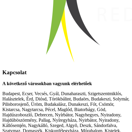
Kapcsolat
A következő városokban vagyunk elérhetőek
Budapest, Ecser, Vecsés, Gyál, Dunaharaszti, Szigetszentmiklós,
Halásztelek, Érd, Diósd, Törökbálint, Budaörs, Budakeszi, Solymár,
Pilisborosjenő, Üröm, Budakalász, Dunakeszi, Fót, Csömör,
Kistarcsa, Nagytarcsa, Pécel, Maglód, Biatorbágy, Göd,
Hajdúszoboszló, Debrecen, Nyírbátor, Nagyhegyes, Nyiradony,
Hajdúböszörmény, Pallag, Nyíregyháza, Nyirbátor, Nyiradony,
Kállósemjén, Nagykálló, Szeged, Algyõ, Deszk, Sándorfalva,
Szatymaz, Domaszék, Kiskunfélegyháza, Mórahalom, Kistelek,