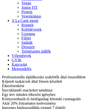
Vegán
Junior FIT
Protein
Vegetáriánus
A La Carte menü
Reggeli
Krémlevesek
Uzsonna
Főétel
Saláták
Desszert
Természetes üdítők
Vélemények
GYIK
Kapcsolat
Megrendelés
Professzionális táplálkozási szakértők által összeállított
Képzett szakácsok által frissen készített
Étkezésenként
Ínycsiklandó snackeket tartalmaz
Egy terv minden étkezési igényhez
Környezetbarát és biológiailag lebomló csomagolás
Akár 20% folyamatos kedvezmény
Ingyenes házhozszállítás (reggel 7 óràtól)