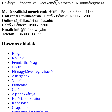
Balástya, Sándorfalva, Kecskemét, Városföld, Kiskunfélegyháza
Menü szállítási menetrend:
Hétfő - Péntek: 07:00 - 11:00
Call center munkaórák:
Hétfő - Péntek: 07:00 - 15:00
Online tàplàlkozàsi tanàcsadò:
Hétfő - Péntek: 10:00 - 15:00
Email:
info@fitfoodway.hu
Telefon:
+36303193177
Hasznos oldalak
Blog
Rólunk
Fenntarthatóság
GYIK
Fit nagykövet regisztráció
Allergének
Videó
Franchise
Galéria
Ajándékkártya
Kalória kalkulátor
Kapcsolat
Csapatunk