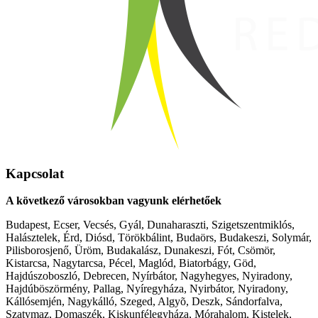
Kapcsolat
A következő városokban vagyunk elérhetőek
Budapest, Ecser, Vecsés, Gyál, Dunaharaszti, Szigetszentmiklós,
Halásztelek, Érd, Diósd, Törökbálint, Budaörs, Budakeszi, Solymár,
Pilisborosjenő, Üröm, Budakalász, Dunakeszi, Fót, Csömör,
Kistarcsa, Nagytarcsa, Pécel, Maglód, Biatorbágy, Göd,
Hajdúszoboszló, Debrecen, Nyírbátor, Nagyhegyes, Nyiradony,
Hajdúböszörmény, Pallag, Nyíregyháza, Nyirbátor, Nyiradony,
Kállósemjén, Nagykálló, Szeged, Algyõ, Deszk, Sándorfalva,
Szatymaz, Domaszék, Kiskunfélegyháza, Mórahalom, Kistelek,