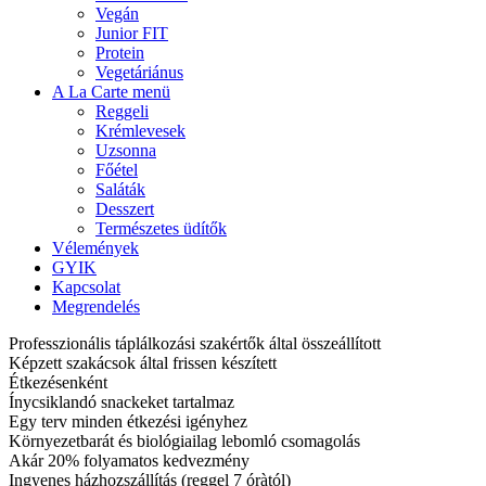
Vegán
Junior FIT
Protein
Vegetáriánus
A La Carte menü
Reggeli
Krémlevesek
Uzsonna
Főétel
Saláták
Desszert
Természetes üdítők
Vélemények
GYIK
Kapcsolat
Megrendelés
Professzionális táplálkozási szakértők által összeállított
Képzett szakácsok által frissen készített
Étkezésenként
Ínycsiklandó snackeket tartalmaz
Egy terv minden étkezési igényhez
Környezetbarát és biológiailag lebomló csomagolás
Akár 20% folyamatos kedvezmény
Ingyenes házhozszállítás (reggel 7 óràtól)