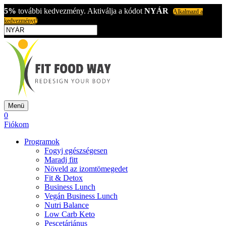
5%
további kedvezmény. Aktiválja a kódot
NYÁR
Alkalmazd a
kedvezményt!
Menü
0
Fiókom
Programok
Fogyj egészségesen
Maradj fitt
Növeld az izomtömegedet
Fit & Detox
Business Lunch
Vegán Business Lunch
Nutri Balance
Low Carb Keto
Pescetáriánus