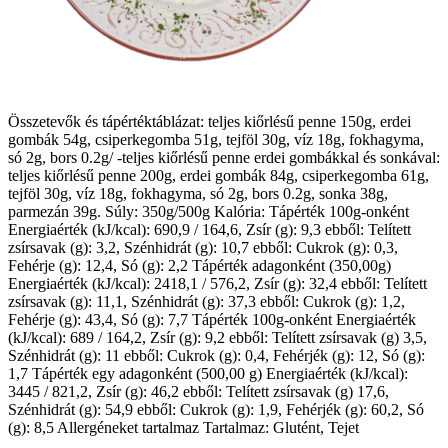
Összetevők és tápértéktáblázat: teljes kiőrlésű penne 150g, erdei
gombák 54g, csiperkegomba 51g, tejföl 30g, víz 18g, fokhagyma,
só 2g, bors 0.2g/ -teljes kiőrlésű penne erdei gombákkal és sonkával:
teljes kiőrlésű penne 200g, erdei gombák 84g, csiperkegomba 61g,
tejföl 30g, víz 18g, fokhagyma, só 2g, bors 0.2g, sonka 38g,
parmezán 39g. Súly: 350g/500g Kalória: Tápérték 100g-onként
Energiaérték (kJ/kcal): 690,9 / 164,6, Zsír (g): 9,3 ebből: Telített
zsírsavak (g): 3,2, Szénhidrát (g): 10,7 ebből: Cukrok (g): 0,3,
Fehérje (g): 12,4, Só (g): 2,2 Tápérték adagonként (350,00g)
Energiaérték (kJ/kcal): 2418,1 / 576,2, Zsír (g): 32,4 ebből: Telített
zsírsavak (g): 11,1, Szénhidrát (g): 37,3 ebből: Cukrok (g): 1,2,
Fehérje (g): 43,4, Só (g): 7,7 Tápérték 100g-onként Energiaérték
(kJ/kcal): 689 / 164,2, Zsír (g): 9,2 ebből: Telített zsírsavak (g) 3,5,
Szénhidrát (g): 11 ebből: Cukrok (g): 0,4, Fehérjék (g): 12, Só (g):
1,7 Tápérték egy adagonként (500,00 g) Energiaérték (kJ/kcal):
3445 / 821,2, Zsír (g): 46,2 ebből: Telített zsírsavak (g) 17,6,
Szénhidrát (g): 54,9 ebből: Cukrok (g): 1,9, Fehérjék (g): 60,2, Só
(g): 8,5 Allergéneket tartalmaz Tartalmaz: Glutént, Tejet