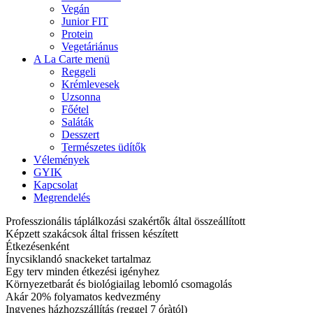
Vegán
Junior FIT
Protein
Vegetáriánus
A La Carte menü
Reggeli
Krémlevesek
Uzsonna
Főétel
Saláták
Desszert
Természetes üdítők
Vélemények
GYIK
Kapcsolat
Megrendelés
Professzionális táplálkozási szakértők által összeállított
Képzett szakácsok által frissen készített
Étkezésenként
Ínycsiklandó snackeket tartalmaz
Egy terv minden étkezési igényhez
Környezetbarát és biológiailag lebomló csomagolás
Akár 20% folyamatos kedvezmény
Ingyenes házhozszállítás (reggel 7 óràtól)