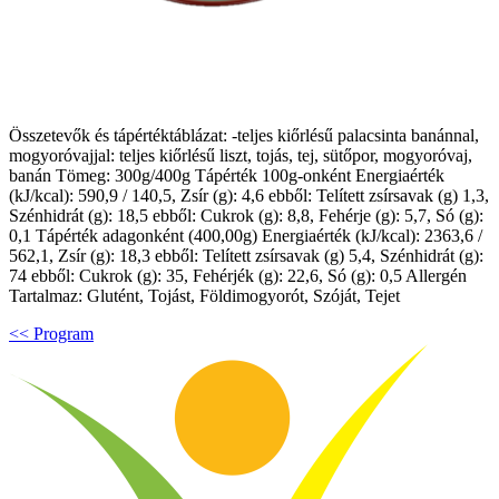
Összetevők és tápértéktáblázat: -teljes kiőrlésű palacsinta banánnal,
mogyoróvajjal: teljes kiőrlésű liszt, tojás, tej, sütőpor, mogyoróvaj,
banán Tömeg: 300g/400g Tápérték 100g-onként Energiaérték
(kJ/kcal): 590,9 / 140,5, Zsír (g): 4,6 ebből: Telített zsírsavak (g) 1,3,
Szénhidrát (g): 18,5 ebből: Cukrok (g): 8,8, Fehérje (g): 5,7, Só (g):
0,1 Tápérték adagonként (400,00g) Energiaérték (kJ/kcal): 2363,6 /
562,1, Zsír (g): 18,3 ebből: Telített zsírsavak (g) 5,4, Szénhidrát (g):
74 ebből: Cukrok (g): 35, Fehérjék (g): 22,6, Só (g): 0,5 Allergén
Tartalmaz: Glutént, Tojást, Földimogyorót, Szóját, Tejet
<< Program