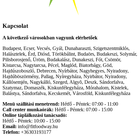
Kapcsolat
A következő városokban vagyunk elérhetőek
Budapest, Ecser, Vecsés, Gyál, Dunaharaszti, Szigetszentmiklós,
Halásztelek, Érd, Diósd, Törökbálint, Budaörs, Budakeszi, Solymár,
Pilisborosjenő, Üröm, Budakalász, Dunakeszi, Fót, Csömör,
Kistarcsa, Nagytarcsa, Pécel, Maglód, Biatorbágy, Göd,
Hajdúszoboszló, Debrecen, Nyírbátor, Nagyhegyes, Nyiradony,
Hajdúböszörmény, Pallag, Nyíregyháza, Nyirbátor, Nyiradony,
Kállósemjén, Nagykálló, Szeged, Algyõ, Deszk, Sándorfalva,
Szatymaz, Domaszék, Kiskunfélegyháza, Mórahalom, Kistelek,
Balástya, Sándorfalva, Kecskemét, Városföld, Kiskunfélegyháza
Menü szállítási menetrend:
Hétfő - Péntek: 07:00 - 11:00
Call center munkaórák:
Hétfő - Péntek: 07:00 - 15:00
Online tàplàlkozàsi tanàcsadò:
Hétfő - Péntek: 10:00 - 15:00
Email:
info@fitfoodway.hu
Telefon:
+36303193177