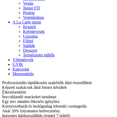
Vegán
Junior FIT
Protein
Vegetáriánus
A La Carte menü
Reggeli
Krémlevesek
Uzsonna
Főétel
Saláták
Desszert
Természetes üdítők
Vélemények
GYIK
Kapcsolat
Megrendelés
Professzionális táplálkozási szakértők által összeállított
Képzett szakácsok által frissen készített
Étkezésenként
Ínycsiklandó snackeket tartalmaz
Egy terv minden étkezési igényhez
Környezetbarát és biológiailag lebomló csomagolás
Akár 20% folyamatos kedvezmény
Ingyenes házhozszállítás (reggel 7 óràtól)