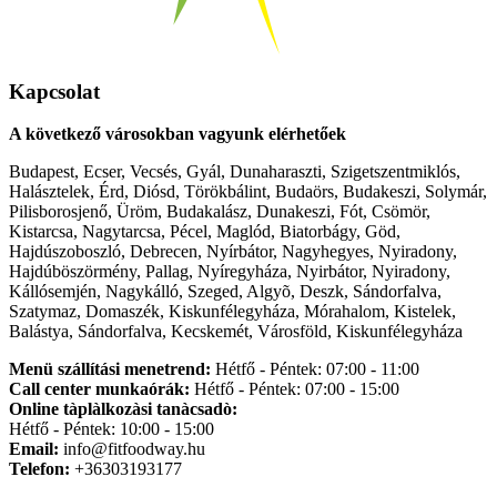
Kapcsolat
A következő városokban vagyunk elérhetőek
Budapest, Ecser, Vecsés, Gyál, Dunaharaszti, Szigetszentmiklós,
Halásztelek, Érd, Diósd, Törökbálint, Budaörs, Budakeszi, Solymár,
Pilisborosjenő, Üröm, Budakalász, Dunakeszi, Fót, Csömör,
Kistarcsa, Nagytarcsa, Pécel, Maglód, Biatorbágy, Göd,
Hajdúszoboszló, Debrecen, Nyírbátor, Nagyhegyes, Nyiradony,
Hajdúböszörmény, Pallag, Nyíregyháza, Nyirbátor, Nyiradony,
Kállósemjén, Nagykálló, Szeged, Algyõ, Deszk, Sándorfalva,
Szatymaz, Domaszék, Kiskunfélegyháza, Mórahalom, Kistelek,
Balástya, Sándorfalva, Kecskemét, Városföld, Kiskunfélegyháza
Menü szállítási menetrend:
Hétfő - Péntek: 07:00 - 11:00
Call center munkaórák:
Hétfő - Péntek: 07:00 - 15:00
Online tàplàlkozàsi tanàcsadò:
Hétfő - Péntek: 10:00 - 15:00
Email:
info@fitfoodway.hu
Telefon:
+36303193177