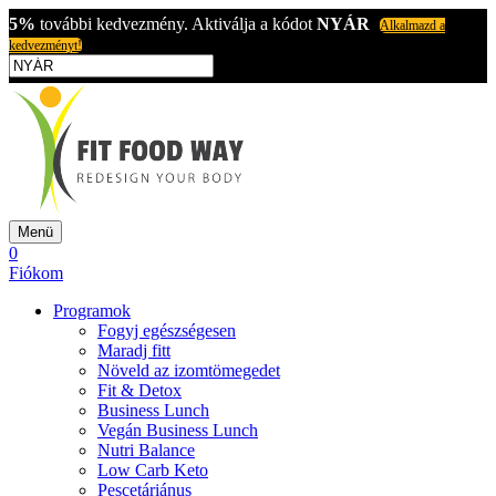
5%
további kedvezmény. Aktiválja a kódot
NYÁR
Alkalmazd a
kedvezményt!
Menü
0
Fiókom
Programok
Fogyj egészségesen
Maradj fitt
Növeld az izomtömegedet
Fit & Detox
Business Lunch
Vegán Business Lunch
Nutri Balance
Low Carb Keto
Pescetáriánus