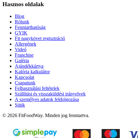
Hasznos oldalak
Blog
Rólunk
Fenntarthatóság
GYIK
Fit nagykövet regisztráció
Allergének
Videó
Franchise
Galéria
Ajándékkártya
Kalória kalkulátor
Kapcsolat
Csapatunk
Felhasználási feltételek
Szállítási és visszaküldési irányelvek
A személyes adatok feldolgozása
Sütik
© 2026 FitFoodWay. Minden jog fenntartva.