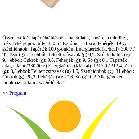
Összetevők és tápértéktáblázat: - mandulatej, banán, kenderliszt,
méz, fehérje por. Súly: 330 ml Kalória: 184 kcal fehérjék: 19 g,
szénhidrátok: Tápérték 100 g-onként Energiaérték (kJ/kcal): 398,7 /
95, Zsír (g): 2,5 ebből: Telített zsírsavak (g) 0,5, Szénhidrátok (g):
9,4 ebből: Cukrok (g): 8,6, Fehérjék (g): 9, Só (g): 0,1 Tápérték
adagonként (330,00 g) Energiaérték (kJ/kcal): 1315,6 / 313,4, Zsír
(g): 8,3 ebből: Telített zsírsavak (g) 1,5, Szénhidrátok (g): 31 ebből:
Cukrok (g): 28,3, Fehérjék (g): 29,6, Só (g): 0,2 Allergéneket
tartalmaz Tartalmaz: Dióféléket
<< Program