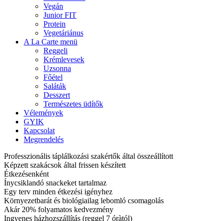
Vegán
Junior FIT
Protein
Vegetáriánus
A La Carte menü
Reggeli
Krémlevesek
Uzsonna
Főétel
Saláták
Desszert
Természetes üdítők
Vélemények
GYIK
Kapcsolat
Megrendelés
Professzionális táplálkozási szakértők által összeállított
Képzett szakácsok által frissen készített
Étkezésenként
Ínycsiklandó snackeket tartalmaz
Egy terv minden étkezési igényhez
Környezetbarát és biológiailag lebomló csomagolás
Akár 20% folyamatos kedvezmény
Ingyenes házhozszállítás (reggel 7 óràtól)