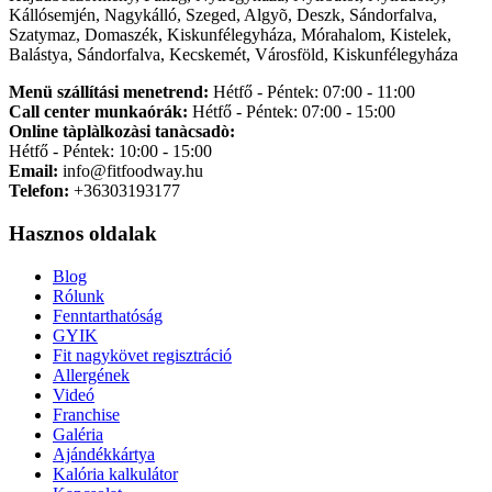
Kállósemjén, Nagykálló, Szeged, Algyõ, Deszk, Sándorfalva,
Szatymaz, Domaszék, Kiskunfélegyháza, Mórahalom, Kistelek,
Balástya, Sándorfalva, Kecskemét, Városföld, Kiskunfélegyháza
Menü szállítási menetrend:
Hétfő - Péntek: 07:00 - 11:00
Call center munkaórák:
Hétfő - Péntek: 07:00 - 15:00
Online tàplàlkozàsi tanàcsadò:
Hétfő - Péntek: 10:00 - 15:00
Email:
info@fitfoodway.hu
Telefon:
+36303193177
Hasznos oldalak
Blog
Rólunk
Fenntarthatóság
GYIK
Fit nagykövet regisztráció
Allergének
Videó
Franchise
Galéria
Ajándékkártya
Kalória kalkulátor