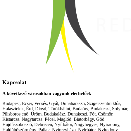
Kapcsolat
A következő városokban vagyunk elérhetőek
Budapest, Ecser, Vecsés, Gyál, Dunaharaszti, Szigetszentmiklós,
Halásztelek, Érd, Diósd, Törökbálint, Budaörs, Budakeszi, Solymár,
Pilisborosjenő, Üröm, Budakalász, Dunakeszi, Fót, Csömör,
Kistarcsa, Nagytarcsa, Pécel, Maglód, Biatorbágy, Göd,
Hajdúszoboszló, Debrecen, Nyírbátor, Nagyhegyes, Nyiradony,
Hajdúböszörmény, Pallag, Nyíregyháza, Nyirbátor, Nyiradony,