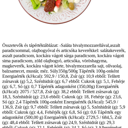
Összetevők és tápértéktáblázat: -Saláta bivalymozzarellával,aszalt
paradicsommal, olajbogyóval és articsóka keverékkel: salátakeverék,
aszalt paradicsom, kockára vágott sárga paradicsom, kockára vágott
sima paradicsom, zöld olajbogyó, articsóka, vöröshagyma,
magkeverék, kockára vágott körte, bivalymozzarella sajt, olívaolaj,
balzsamecet, mustár, méz. Súly350g/500g Tápérték 100g-onként
Energiaérték (kJ/kcal): 592,9 / 150,8, Zsír (g): 10,9 ebből: Telített
zsírsavak (g) 5,2, Szénhidrát (g): 6,7 ebből: Cukrok (g): 5,1, Fehérje
(g): 6,7, Só (g): 0,7 Tápérték adagonként (350,00g) Energiaérték
(kJ/kcal): 2075 / 527,8, Zsír (g): 38,2 ebből: Telített zsírsavak (g)
18,3, Szénhidrát (g): 23,6 ebből: Cukrok (g): 18, Fehérje (g): 23,6,
Só (g): 2,4 Tápérték 100g-onként Energiaérték (kJ/kcal): 545,9 /
136,9, Zsír (g): 9,7 ebből: Telített zsírsavak (g) 5, Szénhidrát (g): 5,9
ebből: Cukrok (g): 4,4, Fehérjék (g): 6,8, Só (g): 0,6 Tápérték egy
adagonként (500,00 g) Energiaérték (kJ/kcal): 2729,5 / 684,5, Zsír
(g): 48,4 ebből: Telített zsírsavak (g) 24,9, Szénhidrát (g): 29,3
ebből: Cukrok (g): 22,1, Fehérjék (g): 34,2, Só (g): 3 Allergéneket