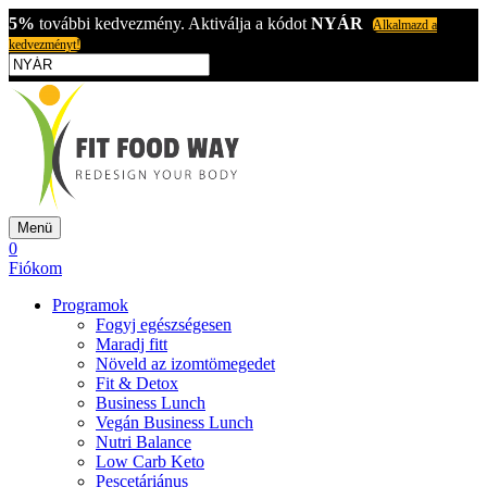
5%
további kedvezmény. Aktiválja a kódot
NYÁR
Alkalmazd a
kedvezményt!
Menü
0
Fiókom
Programok
Fogyj egészségesen
Maradj fitt
Növeld az izomtömegedet
Fit & Detox
Business Lunch
Vegán Business Lunch
Nutri Balance
Low Carb Keto
Pescetáriánus