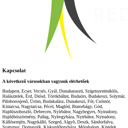
Kapcsolat
A következő városokban vagyunk elérhetőek
Budapest, Ecser, Vecsés, Gyál, Dunaharaszti, Szigetszentmiklós,
Halásztelek, Érd, Diósd, Törökbálint, Budaörs, Budakeszi, Solymár,
Pilisborosjenő, Üröm, Budakalász, Dunakeszi, Fót, Csömör,
Kistarcsa, Nagytarcsa, Pécel, Maglód, Biatorbágy, Göd,
Hajdúszoboszló, Debrecen, Nyírbátor, Nagyhegyes, Nyiradony,
Hajdúböszörmény, Pallag, Nyíregyháza, Nyirbátor, Nyiradony,
Kállósemjén, Nagykálló, Szeged, Algyõ, Deszk, Sándorfalva,
Szatymaz, Domaszék, Kiskunfélegyháza, Mórahalom, Kistelek,