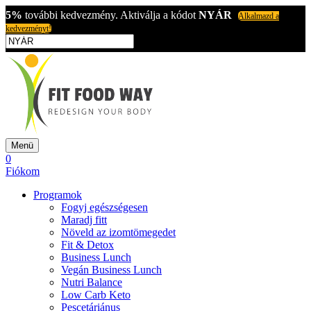
5%
további kedvezmény. Aktiválja a kódot
NYÁR
Alkalmazd a
kedvezményt!
Menü
0
Fiókom
Programok
Fogyj egészségesen
Maradj fitt
Növeld az izomtömegedet
Fit & Detox
Business Lunch
Vegán Business Lunch
Nutri Balance
Low Carb Keto
Pescetáriánus