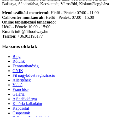
Balástya, Sándorfalva, Kecskemét, Városföld, Kiskunfélegyháza
Menü szállítási menetrend:
Hétfő - Péntek: 07:00 - 11:00
Call center munkaórák:
Hétfő - Péntek: 07:00 - 15:00
Online tàplàlkozàsi tanàcsadò:
Hétfő - Péntek: 10:00 - 15:00
Email:
info@fitfoodway.hu
Telefon:
+36303193177
Hasznos oldalak
Blog
Rólunk
Fenntarthatóság
GYIK
Fit nagykövet regisztráció
Allergének
Videó
Franchise
Galéria
Ajándékkártya
Kalória kalkulátor
Kapcsolat
Csapatunk