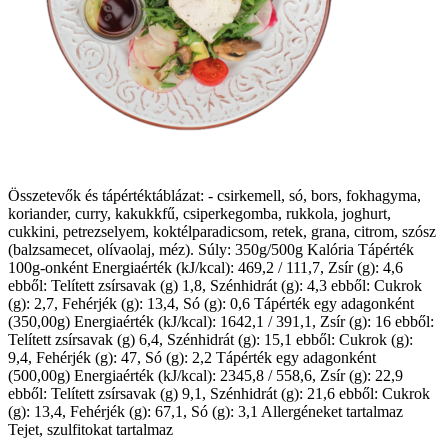
Összetevők és tápértéktáblázat: - csirkemell, só, bors, fokhagyma,
koriander, curry, kakukkfű, csiperkegomba, rukkola, joghurt,
cukkini, petrezselyem, koktélparadicsom, retek, grana, citrom, szósz
(balzsamecet, olívaolaj, méz). Súly: 350g/500g Kalória Tápérték
100g-onként Energiaérték (kJ/kcal): 469,2 / 111,7, Zsír (g): 4,6
ebből: Telített zsírsavak (g) 1,8, Szénhidrát (g): 4,3 ebből: Cukrok
(g): 2,7, Fehérjék (g): 13,4, Só (g): 0,6 Tápérték egy adagonként
(350,00g) Energiaérték (kJ/kcal): 1642,1 / 391,1, Zsír (g): 16 ebből:
Telített zsírsavak (g) 6,4, Szénhidrát (g): 15,1 ebből: Cukrok (g):
9,4, Fehérjék (g): 47, Só (g): 2,2 Tápérték egy adagonként
(500,00g) Energiaérték (kJ/kcal): 2345,8 / 558,6, Zsír (g): 22,9
ebből: Telített zsírsavak (g) 9,1, Szénhidrát (g): 21,6 ebből: Cukrok
(g): 13,4, Fehérjék (g): 67,1, Só (g): 3,1 Allergéneket tartalmaz
Tejet, szulfitokat tartalmaz