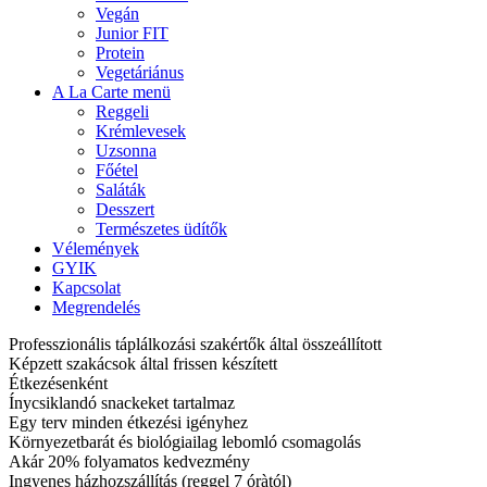
Vegán
Junior FIT
Protein
Vegetáriánus
A La Carte menü
Reggeli
Krémlevesek
Uzsonna
Főétel
Saláták
Desszert
Természetes üdítők
Vélemények
GYIK
Kapcsolat
Megrendelés
Professzionális táplálkozási szakértők által összeállított
Képzett szakácsok által frissen készített
Étkezésenként
Ínycsiklandó snackeket tartalmaz
Egy terv minden étkezési igényhez
Környezetbarát és biológiailag lebomló csomagolás
Akár 20% folyamatos kedvezmény
Ingyenes házhozszállítás (reggel 7 óràtól)