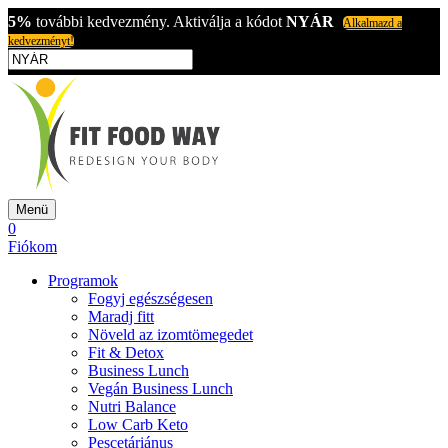
5%
további kedvezmény. Aktiválja a kódot
NYÁR
Alkalmazd a
kedvezményt!
Menü
0
Fiókom
Programok
Fogyj egészségesen
Maradj fitt
Növeld az izomtömegedet
Fit & Detox
Business Lunch
Vegán Business Lunch
Nutri Balance
Low Carb Keto
Pescetáriánus