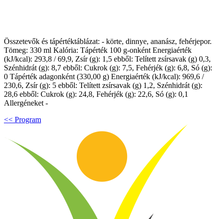
Összetevők és tápértéktáblázat: - körte, dinnye, ananász, fehérjepor.
Tömeg: 330 ml Kalória: Tápérték 100 g-onként Energiaérték
(kJ/kcal): 293,8 / 69,9, Zsír (g): 1,5 ebből: Telített zsírsavak (g) 0,3,
Szénhidrát (g): 8,7 ebből: Cukrok (g): 7,5, Fehérjék (g): 6,8, Só (g):
0 Tápérték adagonként (330,00 g) Energiaérték (kJ/kcal): 969,6 /
230,6, Zsír (g): 5 ebből: Telített zsírsavak (g) 1,2, Szénhidrát (g):
28,6 ebből: Cukrok (g): 24,8, Fehérjék (g): 22,6, Só (g): 0,1
Allergéneket -
<< Program