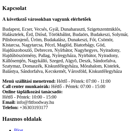
Kapcsolat
A következő városokban vagyunk elérhetőek
Budapest, Ecser, Vecsés, Gyál, Dunaharaszti, Szigetszentmiklós,
Halásztelek, Érd, Diósd, Törökbálint, Budaörs, Budakeszi, Solymár,
Pilisborosjenő, Üröm, Budakalász, Dunakeszi, Fót, Csömör,
Kistarcsa, Nagytarcsa, Pécel, Maglód, Biatorbágy, Göd,
Hajdúszoboszló, Debrecen, Nyírbátor, Nagyhegyes, Nyiradony,
Hajdúböszörmény, Pallag, Nyíregyháza, Nyirbátor, Nyiradony,
Kállósemjén, Nagykálló, Szeged, Algyõ, Deszk, Sándorfalva,
Szatymaz, Domaszék, Kiskunfélegyháza, Mórahalom, Kistelek,
Balástya, Sándorfalva, Kecskemét, Városföld, Kiskunfélegyháza
Menü szállítási menetrend:
Hétfő - Péntek: 07:00 - 11:00
Call center munkaórák:
Hétfő - Péntek: 07:00 - 15:00
Online tàplàlkozàsi tanàcsadò:
Hétfő - Péntek: 10:00 - 15:00
Email:
info@fitfoodway.hu
Telefon:
+36303193177
Hasznos oldalak
Blog