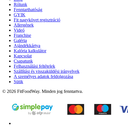
Rólunk
Fenntarthatóság
GYIK
Fit nagykövet regisztráció
Allergének
Videó
Franchise
Galéria
Ajándékkártya
Kalória kalkulátor
Kapcsolat
Csapatunk
Felhasználási feltételek
Szállítási és visszaküldési irányelvek
A személyes adatok feldolgozása
Sütik
© 2026 FitFoodWay. Minden jog fenntartva.