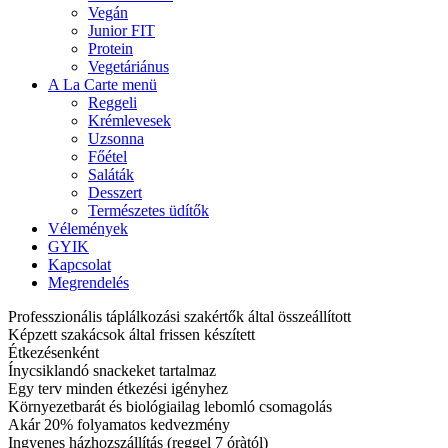
Vegán
Junior FIT
Protein
Vegetáriánus
A La Carte menü
Reggeli
Krémlevesek
Uzsonna
Főétel
Saláták
Desszert
Természetes üdítők
Vélemények
GYIK
Kapcsolat
Megrendelés
Professzionális táplálkozási szakértők által összeállított
Képzett szakácsok által frissen készített
Étkezésenként
Ínycsiklandó snackeket tartalmaz
Egy terv minden étkezési igényhez
Környezetbarát és biológiailag lebomló csomagolás
Akár 20% folyamatos kedvezmény
Ingyenes házhozszállítás (reggel 7 óràtól)