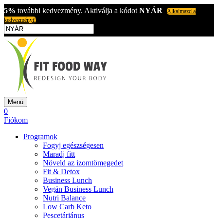
5%
további kedvezmény. Aktiválja a kódot
NYÁR
Alkalmazd a
kedvezményt!
Menü
0
Fiókom
Programok
Fogyj egészségesen
Maradj fitt
Növeld az izomtömegedet
Fit & Detox
Business Lunch
Vegán Business Lunch
Nutri Balance
Low Carb Keto
Pescetáriánus