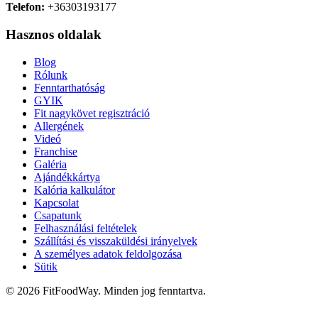
Telefon:
+36303193177
Hasznos oldalak
Blog
Rólunk
Fenntarthatóság
GYIK
Fit nagykövet regisztráció
Allergének
Videó
Franchise
Galéria
Ajándékkártya
Kalória kalkulátor
Kapcsolat
Csapatunk
Felhasználási feltételek
Szállítási és visszaküldési irányelvek
A személyes adatok feldolgozása
Sütik
© 2026 FitFoodWay. Minden jog fenntartva.