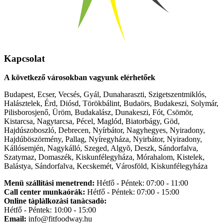
Kapcsolat
A következő városokban vagyunk elérhetőek
Budapest, Ecser, Vecsés, Gyál, Dunaharaszti, Szigetszentmiklós,
Halásztelek, Érd, Diósd, Törökbálint, Budaörs, Budakeszi, Solymár,
Pilisborosjenő, Üröm, Budakalász, Dunakeszi, Fót, Csömör,
Kistarcsa, Nagytarcsa, Pécel, Maglód, Biatorbágy, Göd,
Hajdúszoboszló, Debrecen, Nyírbátor, Nagyhegyes, Nyiradony,
Hajdúböszörmény, Pallag, Nyíregyháza, Nyirbátor, Nyiradony,
Kállósemjén, Nagykálló, Szeged, Algyõ, Deszk, Sándorfalva,
Szatymaz, Domaszék, Kiskunfélegyháza, Mórahalom, Kistelek,
Balástya, Sándorfalva, Kecskemét, Városföld, Kiskunfélegyháza
Menü szállítási menetrend:
Hétfő - Péntek: 07:00 - 11:00
Call center munkaórák:
Hétfő - Péntek: 07:00 - 15:00
Online tàplàlkozàsi tanàcsadò:
Hétfő - Péntek: 10:00 - 15:00
Email:
info@fitfoodway.hu