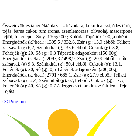
Összetevők és tápértéktáblázat: - búzadara, kukoricaliszt, édes túró,
tojás, barna cukor, rum aroma, zsemlemorzsa, olívaolaj, mascarpone,
tejföl, fehérjepor. Súly: 150g/200g Kalória Tápérték 100g-onként
Energiaérték (kJ/kcal): 1395,5 / 332,6, Zsír (g): 13,9 ebből: Telített
zsírsavak (g) 6,2, Szénhidrát (g): 33,6 ebből: Cukrok (g): 8,8,
Fehérjék (g): 20, Só (g): 0,3 Tápérték adagonként (150,00g)
Energiaérték (kJ/kcal): 2093,3 / 498,9, Zsír (g): 20,9 ebből: Telített
zsírsavak (g) 9,3, Szénhidrát (g): 50,4 ebből: Cukrok (g): 13,1,
Fehérjék (g): 30, Só (g): 0,5 Tápérték adagonként (200,00g)
Energiaérték (kJ/kcal): 2791 / 665,1, Zsír (g): 27,9 ebből: Telített
zsírsavak (g) 12,4, Szénhidrát (g): 67,1 ebből: Cukrok (g): 17,5,
Fehérjék (g): 40, Só (g): 0,7 Allergéneket tartalmaz: Glutént, Tejet,
Tojást
<< Program