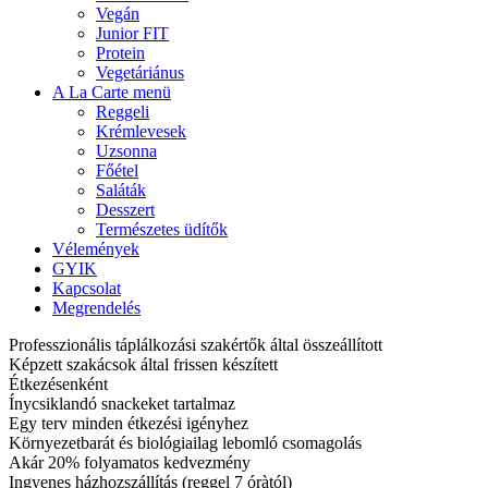
Vegán
Junior FIT
Protein
Vegetáriánus
A La Carte menü
Reggeli
Krémlevesek
Uzsonna
Főétel
Saláták
Desszert
Természetes üdítők
Vélemények
GYIK
Kapcsolat
Megrendelés
Professzionális táplálkozási szakértők által összeállított
Képzett szakácsok által frissen készített
Étkezésenként
Ínycsiklandó snackeket tartalmaz
Egy terv minden étkezési igényhez
Környezetbarát és biológiailag lebomló csomagolás
Akár 20% folyamatos kedvezmény
Ingyenes házhozszállítás (reggel 7 óràtól)