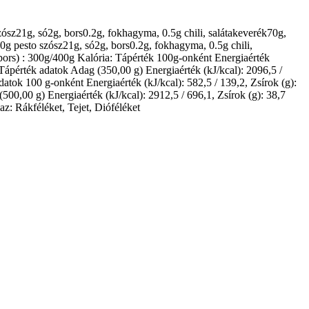
zósz21g, só2g, bors0.2g, fokhagyma, 0.5g chili, salátakeverék70g,
0g pesto szósz21g, só2g, bors0.2g, fokhagyma, 0.5g chili,
bors) : 300g/400g Kalória: Tápérték 100g-onként Energiaérték
,9 Tápérték adatok Adag (350,00 g) Energiaérték (kJ/kcal): 2096,5 /
 adatok 100 g-onként Energiaérték (kJ/kcal): 582,5 / 139,2, Zsírok (g):
 (500,00 g) Energiaérték (kJ/kcal): 2912,5 / 696,1, Zsírok (g): 38,7
maz: Rákféléket, Tejet, Dióféléket