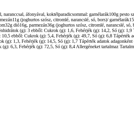
val, naranccsal, áfonyával, koktélparadicsommal: garnélarák100g pesto s
án11g (joghurtos szósz, citromlé, narancslé, só, bors)/ garnélarák15
m32g dió16g, parmezán36g (joghurtos szósz, citromlé, narancslé, só, 
 Szénhidrátok (g): 3 ebből: Cukrok (g): 1,6, Fehérjék (g): 14,2, Só (g): 1
g): 10,5 ebből: Cukrok (g): 5,4, Fehérjék (g): 49,7, Só (g): 6,8 Tápérték
rok (g): 1,3, Fehérjék (g): 14,5, Só (g): 1,7 Tápérték adatok adagonként
k (g): 6,3, Fehérjék (g): 72,5, Só (g): 8,4 Allergéneket tartalmaz Tartal