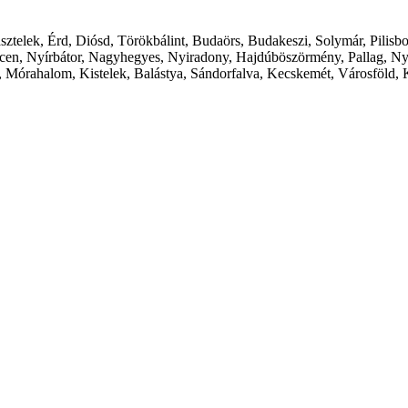
ásztelek, Érd, Diósd, Törökbálint, Budaörs, Budakeszi, Solymár, Pilis
cen, Nyírbátor, Nagyhegyes, Nyiradony, Hajdúböszörmény, Pallag, Ny
 Mórahalom, Kistelek, Balástya, Sándorfalva, Kecskemét, Városföld, 