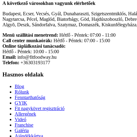
A következő városokban vagyunk elérhetőek
Budapest, Ecser, Vecsés, Gyál, Dunaharaszti, Szigetszentmiklós, Hal
Nagytarcsa, Pécel, Maglód, Biatorbágy, Göd, Hajdúszoboszló, Debre
Algyõ, Deszk, Sándorfalva, Szatymaz, Domaszék, Kiskunfélegyháza,
Menü szállítási menetrend:
Hétfő - Péntek: 07:00 - 11:00
Call center munkaórák:
Hétfő - Péntek: 07:00 - 15:00
Online tàplàlkozàsi tanàcsadò:
Hétfő - Péntek: 10:00 - 15:00
Email:
info@fitfoodway.hu
Telefon:
+36303193177
Hasznos oldalak
Blog
Rólunk
Fenntarthatóság
GYIK
Fit nagykövet regisztráció
Allergének
Videó
Franchise
Galéria
Ajándékkártya