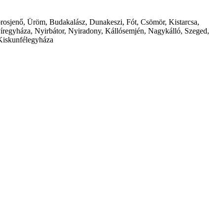
borosjenő, Üröm, Budakalász, Dunakeszi, Fót, Csömör, Kistarcsa,
íregyháza, Nyirbátor, Nyiradony, Kállósemjén, Nagykálló, Szeged,
Kiskunfélegyháza