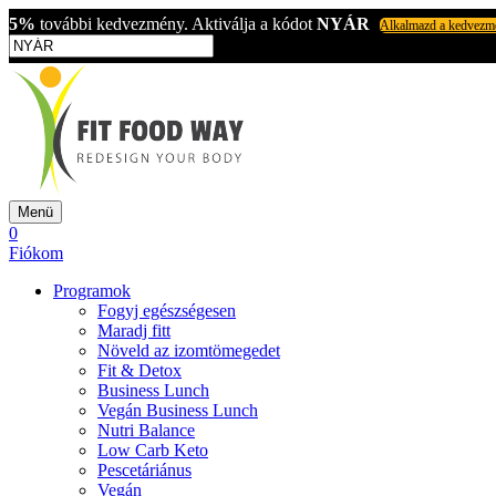
5%
további kedvezmény. Aktiválja a kódot
NYÁR
Alkalmazd a kedvezm
Menü
0
Fiókom
Programok
Fogyj egészségesen
Maradj fitt
Növeld az izomtömegedet
Fit & Detox
Business Lunch
Vegán Business Lunch
Nutri Balance
Low Carb Keto
Pescetáriánus
Vegán