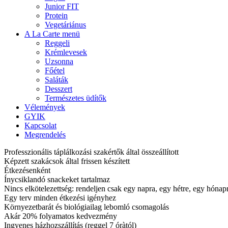
Junior FIT
Protein
Vegetáriánus
A La Carte menü
Reggeli
Krémlevesek
Uzsonna
Főétel
Saláták
Desszert
Természetes üdítők
Vélemények
GYIK
Kapcsolat
Megrendelés
Professzionális táplálkozási szakértők által összeállított
Képzett szakácsok által frissen készített
Étkezésenként
Ínycsiklandó snackeket tartalmaz
Nincs elkötelezettség: rendeljen csak egy napra, egy hétre, egy hóna
Egy terv minden étkezési igényhez
Környezetbarát és biológiailag lebomló csomagolás
Akár 20% folyamatos kedvezmény
Ingyenes házhozszállítás (reggel 7 óràtól)