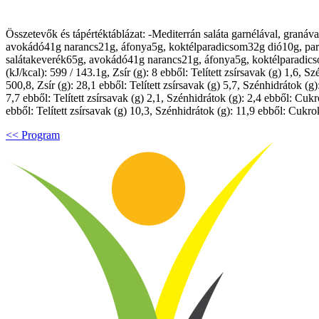
Összetevők és tápértéktáblázat: -Mediterrán saláta garnélával, graná
avokádó41g narancs21g, áfonya5g, koktélparadicsom32g dió10g, parmez
salátakeverék65g, avokádó41g narancs21g, áfonya5g, koktélparadicso
(kJ/kcal): 599 / 143.1g, Zsír (g): 8 ebből: Telített zsírsavak (g) 1,6,
500,8, Zsír (g): 28,1 ebből: Telített zsírsavak (g) 5,7, Szénhidrátok (
7,7 ebből: Telített zsírsavak (g) 2,1, Szénhidrátok (g): 2,4 ebből: Cuk
ebből: Telített zsírsavak (g) 10,3, Szénhidrátok (g): 11,9 ebből: Cukro
<< Program