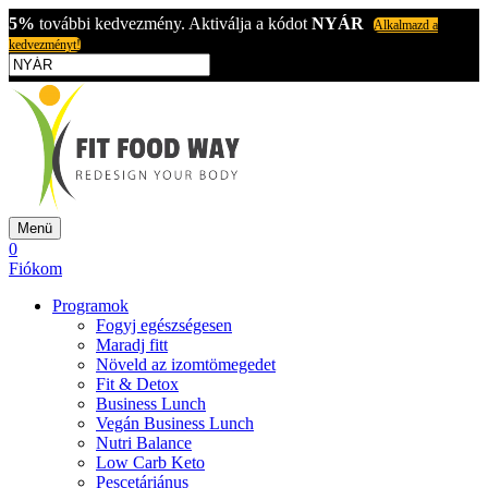
5%
további kedvezmény. Aktiválja a kódot
NYÁR
Alkalmazd a
kedvezményt!
Menü
0
Fiókom
Programok
Fogyj egészségesen
Maradj fitt
Növeld az izomtömegedet
Fit & Detox
Business Lunch
Vegán Business Lunch
Nutri Balance
Low Carb Keto
Pescetáriánus