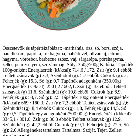
Összetevők és tápértéktáblázat: -marhahús, rizs, só, bors, szója,
paradicsom, paprika, fokhagyma, babérlevél, olívaolaj, citrom,
hagyma, vörösbor, barbecue szósz, vaj, sárgarépa, póréhagyma,
zeller, petrezselyem, szezámmag. Súly: 350g/500g Kalória: Tápérték
100g-onként Energiaérték (kJ/kcal): 714,6 / 172, Zsír (g): 9,4 ebből:
Telített zsírsavak (g) 3,3, Szénhidrát (g): 5,7 ebből: Cukrok (g): 2,
Fehérjék (g): 15,3, Só (g): 0,7 Tápérték adagonként (350,00g)
Energiaérték (kJ/kcal): 2501,2 / 602,1, Zsír (g): 33 ebből: Telített
zsírsavak (g) 11,6, Szénhidrát (g): 19,8 ebből: Cukrok (g): 6,9,
Fehérjék (g): 53,7, Só (g): 2,5 Tápérték 100g-onként Energiaérték
(kJ/kcal): 669 / 160,3, Zsír (g): 7,3 ebből: Telített zsírsavak (g) 2,6,
Szénhidrát (g): 8,4 ebből: Cukrok (g): 1,8, Fehérjék (g): 14,5, Só
(g): 0,5 Tápérték egy adagonként (500,00 g) Energiaérték (kJ/kcal):
3345,1 / 801,6, Zsír (g): 36,3 ebből: Telített zsírsavak (g) 12,9,
Szénhidrát (g): 42,2 ebből: Cukrok (g): 9,1, Fehérjék (g): 72,5, Só
(g): 2,6 Allergéneket tartalmaz Tartalmaz: Szóját, Tejet, Zellert,
Szezámmagot