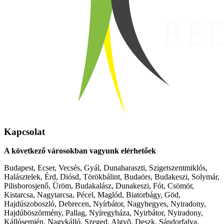
Kapcsolat
A következő városokban vagyunk elérhetőek
Budapest, Ecser, Vecsés, Gyál, Dunaharaszti, Szigetszentmiklós,
Halásztelek, Érd, Diósd, Törökbálint, Budaörs, Budakeszi, Solymár,
Pilisborosjenő, Üröm, Budakalász, Dunakeszi, Fót, Csömör,
Kistarcsa, Nagytarcsa, Pécel, Maglód, Biatorbágy, Göd,
Hajdúszoboszló, Debrecen, Nyírbátor, Nagyhegyes, Nyiradony,
Hajdúböszörmény, Pallag, Nyíregyháza, Nyirbátor, Nyiradony,
Kállósemjén, Nagykálló, Szeged, Algyõ, Deszk, Sándorfalva,