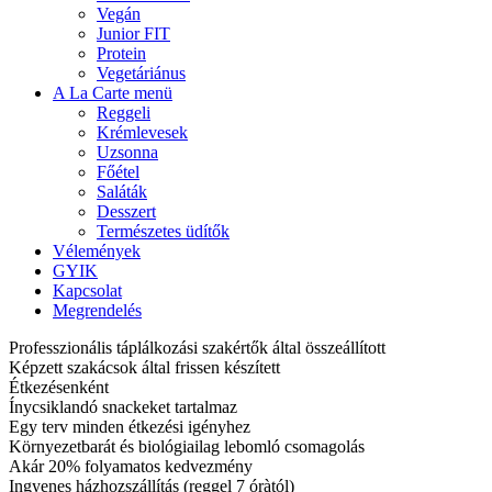
Vegán
Junior FIT
Protein
Vegetáriánus
A La Carte menü
Reggeli
Krémlevesek
Uzsonna
Főétel
Saláták
Desszert
Természetes üdítők
Vélemények
GYIK
Kapcsolat
Megrendelés
Professzionális táplálkozási szakértők által összeállított
Képzett szakácsok által frissen készített
Étkezésenként
Ínycsiklandó snackeket tartalmaz
Egy terv minden étkezési igényhez
Környezetbarát és biológiailag lebomló csomagolás
Akár 20% folyamatos kedvezmény
Ingyenes házhozszállítás (reggel 7 óràtól)