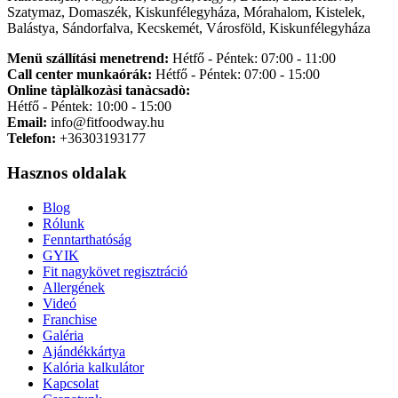
Szatymaz, Domaszék, Kiskunfélegyháza, Mórahalom, Kistelek,
Balástya, Sándorfalva, Kecskemét, Városföld, Kiskunfélegyháza
Menü szállítási menetrend:
Hétfő - Péntek: 07:00 - 11:00
Call center munkaórák:
Hétfő - Péntek: 07:00 - 15:00
Online tàplàlkozàsi tanàcsadò:
Hétfő - Péntek: 10:00 - 15:00
Email:
info@fitfoodway.hu
Telefon:
+36303193177
Hasznos oldalak
Blog
Rólunk
Fenntarthatóság
GYIK
Fit nagykövet regisztráció
Allergének
Videó
Franchise
Galéria
Ajándékkártya
Kalória kalkulátor
Kapcsolat