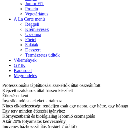
Junior FIT
Protein
Vegetáriánus
A La Carte menü
Reggeli
Krémlevesek
Uzsonna
Főétel
Saláták
Desszert
Természetes üdítők
Vélemények
GYIK
Kapcsolat
Megrendelés
Professzionális táplálkozási szakértők által összeállított
Képzett szakácsok által frissen készített
Étkezésenként
Ínycsiklandó snackeket tartalmaz
Nincs elkötelezettség: rendeljen csak egy napra, egy hétre, egy hóna
Egy terv minden étkezési igényhez
Környezetbarát és biológiailag lebomló csomagolás
Akár 20% folyamatos kedvezmény
Ingyenes házhozszállítás (reggel 7 óràtól)