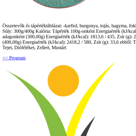
Összetevők és tápértéktáblázat: -karfiol, burgonya, tojás, hagyma, fok
Súly: 300g/400g Kalória: Tápérték 100g-onként Energiaérték (kJ/kcal): 6
adagonként (300,00g) Energiaérték (kJ/kcal): 1813,6 / 435, Zsír (g): 25
(400,00g) Energiaérték (kJ/kcal): 2418,2 / 580, Zsír (g): 33,6 ebből: Te
Tejet, Dióféléket, Zellert, Mustárt
<< Program