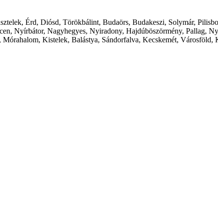
ásztelek, Érd, Diósd, Törökbálint, Budaörs, Budakeszi, Solymár, Pilis
cen, Nyírbátor, Nagyhegyes, Nyiradony, Hajdúböszörmény, Pallag, Ny
 Mórahalom, Kistelek, Balástya, Sándorfalva, Kecskemét, Városföld, 