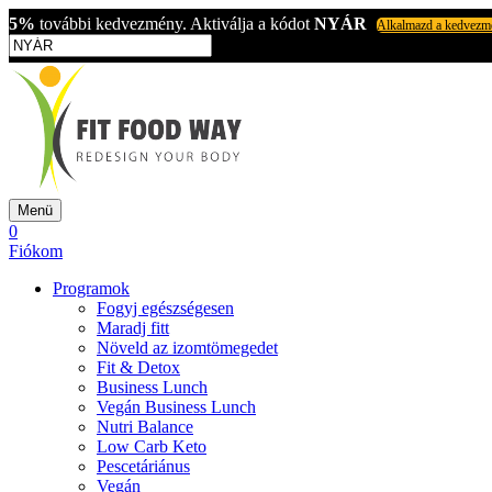
5%
további kedvezmény. Aktiválja a kódot
NYÁR
Alkalmazd a kedvezm
Menü
0
Fiókom
Programok
Fogyj egészségesen
Maradj fitt
Növeld az izomtömegedet
Fit & Detox
Business Lunch
Vegán Business Lunch
Nutri Balance
Low Carb Keto
Pescetáriánus
Vegán