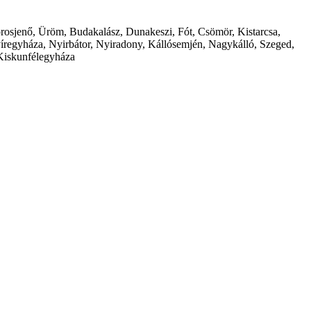
borosjenő, Üröm, Budakalász, Dunakeszi, Fót, Csömör, Kistarcsa,
íregyháza, Nyirbátor, Nyiradony, Kállósemjén, Nagykálló, Szeged,
Kiskunfélegyháza