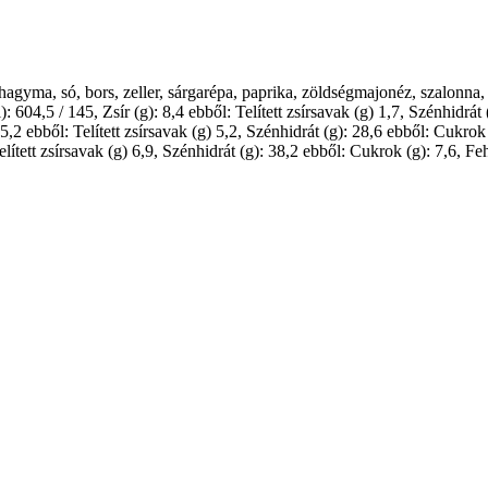
hagyma, só, bors, zeller, sárgarépa, paprika, zöldségmajonéz, szalonna, z
04,5 / 145, Zsír (g): 8,4 ebből: Telített zsírsavak (g) 1,7, Szénhidrát (
,2 ebből: Telített zsírsavak (g) 5,2, Szénhidrát (g): 28,6 ebből: Cukrok
lített zsírsavak (g) 6,9, Szénhidrát (g): 38,2 ebből: Cukrok (g): 7,6, Feh