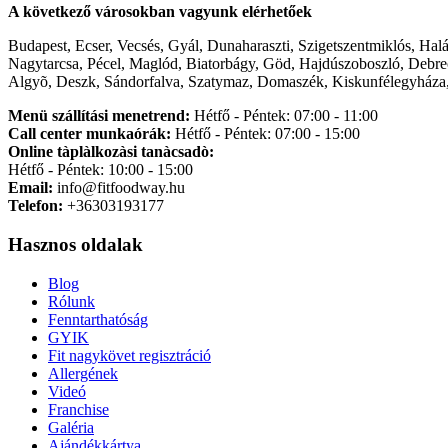
A következő városokban vagyunk elérhetőek
Budapest, Ecser, Vecsés, Gyál, Dunaharaszti, Szigetszentmiklós, Hal
Nagytarcsa, Pécel, Maglód, Biatorbágy, Göd, Hajdúszoboszló, Debre
Algyõ, Deszk, Sándorfalva, Szatymaz, Domaszék, Kiskunfélegyháza,
Menü szállítási menetrend:
Hétfő - Péntek: 07:00 - 11:00
Call center munkaórák:
Hétfő - Péntek: 07:00 - 15:00
Online tàplàlkozàsi tanàcsadò:
Hétfő - Péntek: 10:00 - 15:00
Email:
info@fitfoodway.hu
Telefon:
+36303193177
Hasznos oldalak
Blog
Rólunk
Fenntarthatóság
GYIK
Fit nagykövet regisztráció
Allergének
Videó
Franchise
Galéria
Ajándékkártya