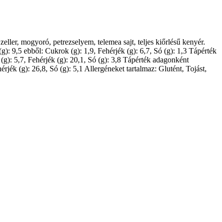
eller, mogyoró, petrezselyem, telemea sajt, teljes kiőrlésű kenyér.
g): 9,5 ebből: Cukrok (g): 1,9, Fehérjék (g): 6,7, Só (g): 1,3 Tápérték
 (g): 5,7, Fehérjék (g): 20,1, Só (g): 3,8 Tápérték adagonként
érjék (g): 26,8, Só (g): 5,1 Allergéneket tartalmaz: Glutént, Tojást,