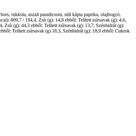
, bors, rukkola, aszalt paradicsom, sült kápia paprika, olajbogyó,
): 809,7 / 194,4, Zsír (g): 14,8 ebből: Telített zsírsavak (g): 4,6,
Zsír (g): 44,3 ebből: Telített zsírsavak (g): 13,7, Szénhidrát (g):
bből: Telített zsírsavak (g) 18,3, Szénhidrát (g): 18,9 ebből: Cukrok