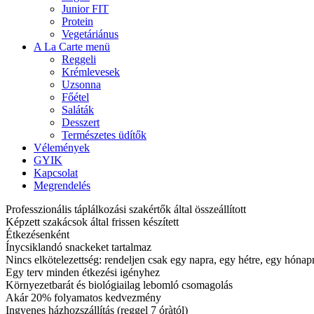
Junior FIT
Protein
Vegetáriánus
A La Carte menü
Reggeli
Krémlevesek
Uzsonna
Főétel
Saláták
Desszert
Természetes üdítők
Vélemények
GYIK
Kapcsolat
Megrendelés
Professzionális táplálkozási szakértők által összeállított
Képzett szakácsok által frissen készített
Étkezésenként
Ínycsiklandó snackeket tartalmaz
Nincs elkötelezettség: rendeljen csak egy napra, egy hétre, egy hóna
Egy terv minden étkezési igényhez
Környezetbarát és biológiailag lebomló csomagolás
Akár 20% folyamatos kedvezmény
Ingyenes házhozszállítás (reggel 7 óràtól)