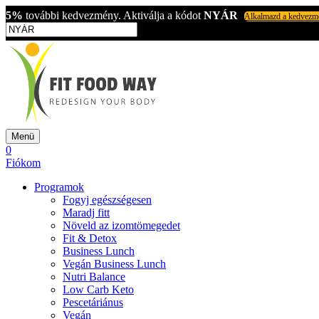
5%
további kedvezmény. Aktiválja a kódot
NYÁR
Alkalmazd a kedvezm
Menü
0
Fiókom
Programok
Fogyj egészségesen
Maradj fitt
Növeld az izomtömegedet
Fit & Detox
Business Lunch
Vegán Business Lunch
Nutri Balance
Low Carb Keto
Pescetáriánus
Vegán