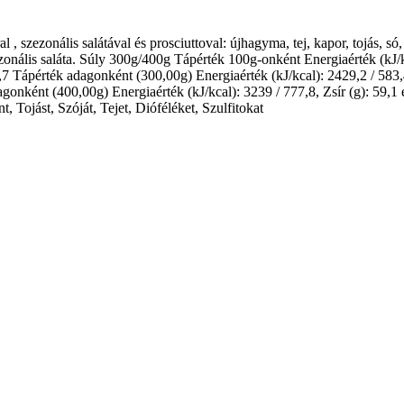
al , szezonális salátával és prosciuttoval: újhagyma, tej, kapor, tojás, só
zonális saláta. Súly 300g/400g Tápérték 100g-onként Energiaérték (kJ/kcal
1,7 Tápérték adagonként (300,00g) Energiaérték (kJ/kcal): 2429,2 / 583,4, 
agonként (400,00g) Energiaérték (kJ/kcal): 3239 / 777,8, Zsír (g): 59,1 e
t, Tojást, Szóját, Tejet, Dióféléket, Szulfitokat