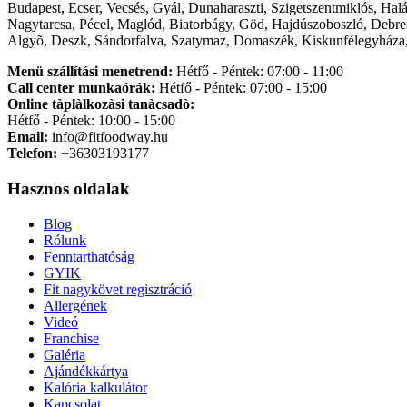
Budapest, Ecser, Vecsés, Gyál, Dunaharaszti, Szigetszentmiklós, Hal
Nagytarcsa, Pécel, Maglód, Biatorbágy, Göd, Hajdúszoboszló, Debre
Algyõ, Deszk, Sándorfalva, Szatymaz, Domaszék, Kiskunfélegyháza,
Menü szállítási menetrend:
Hétfő - Péntek: 07:00 - 11:00
Call center munkaórák:
Hétfő - Péntek: 07:00 - 15:00
Online tàplàlkozàsi tanàcsadò:
Hétfő - Péntek: 10:00 - 15:00
Email:
info@fitfoodway.hu
Telefon:
+36303193177
Hasznos oldalak
Blog
Rólunk
Fenntarthatóság
GYIK
Fit nagykövet regisztráció
Allergének
Videó
Franchise
Galéria
Ajándékkártya
Kalória kalkulátor
Kapcsolat