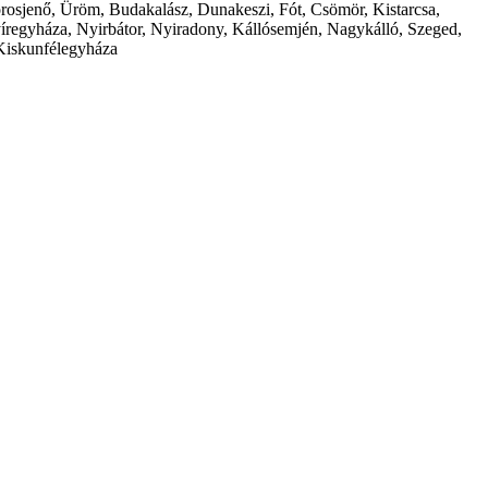
borosjenő, Üröm, Budakalász, Dunakeszi, Fót, Csömör, Kistarcsa,
íregyháza, Nyirbátor, Nyiradony, Kállósemjén, Nagykálló, Szeged,
Kiskunfélegyháza