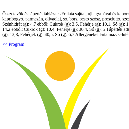
Összetevők és tápértéktáblázat: -Frittata sajttal, újhagymával és kaporr
kapribogyó, parmezán, olívaolaj, só, bors, pesto szósz, prosciutto, sze
Szénhidrát (g): 4,7 ebből: Cukrok (g): 3,5, Fehérje (g): 10,1, Só (g): 
14,2 ebből: Cukrok (g): 10,4, Fehérje (g): 30,4, Só (g): 5 Tápérték ad
(g): 13,8, Fehérjék (g): 40,5, Só (g): 6,7 Allergéneket tartalmaz: Glutén
<< Program