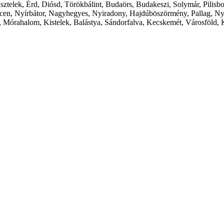
ásztelek, Érd, Diósd, Törökbálint, Budaörs, Budakeszi, Solymár, Pilis
cen, Nyírbátor, Nagyhegyes, Nyiradony, Hajdúböszörmény, Pallag, Ny
 Mórahalom, Kistelek, Balástya, Sándorfalva, Kecskemét, Városföld, 