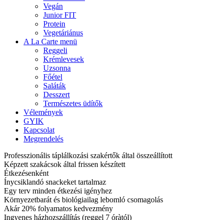
Vegán
Junior FIT
Protein
Vegetáriánus
A La Carte menü
Reggeli
Krémlevesek
Uzsonna
Főétel
Saláták
Desszert
Természetes üdítők
Vélemények
GYIK
Kapcsolat
Megrendelés
Professzionális táplálkozási szakértők által összeállított
Képzett szakácsok által frissen készített
Étkezésenként
Ínycsiklandó snackeket tartalmaz
Egy terv minden étkezési igényhez
Környezetbarát és biológiailag lebomló csomagolás
Akár 20% folyamatos kedvezmény
Ingyenes házhozszállítás (reggel 7 óràtól)