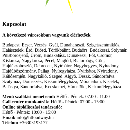
Kapcsolat
A következő városokban vagyunk elérhetőek
Budapest, Ecser, Vecsés, Gyál, Dunaharaszti, Szigetszentmiklós,
Halásztelek, Érd, Diósd, Törökbálint, Budaörs, Budakeszi, Solymár,
Pilisborosjenő, Üröm, Budakalász, Dunakeszi, Fót, Csömör,
Kistarcsa, Nagytarcsa, Pécel, Maglód, Biatorbágy, Göd,
Hajdúszoboszló, Debrecen, Nyírbátor, Nagyhegyes, Nyiradony,
Hajdúböszörmény, Pallag, Nyíregyháza, Nyirbátor, Nyiradony,
Kállósemjén, Nagykálló, Szeged, Algyõ, Deszk, Sándorfalva,
Szatymaz, Domaszék, Kiskunfélegyháza, Mórahalom, Kistelek,
Balástya, Sándorfalva, Kecskemét, Városföld, Kiskunfélegyháza
Menü szállítási menetrend:
Hétfő - Péntek: 07:00 - 11:00
Call center munkaórák:
Hétfő - Péntek: 07:00 - 15:00
Online tàplàlkozàsi tanàcsadò:
Hétfő - Péntek: 10:00 - 15:00
Email:
info@fitfoodway.hu
Telefon:
+36303193177