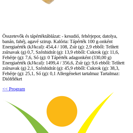
Összetevők és tápértéktáblázat: - kesudió, fehérjepor, datolya,
banán, fahéj, agavé szirup. Kalória: Tápérték 100 g-onként
Energiaérték (kJ/kcal): 454,4 / 108, Zsír (g): 2,9 ebből: Telített
zsírsavak (g) 0,7, Szénhidrát (g): 13,9 ebből: Cukrok (g): 11,6,
Fehérje (g): 7,6, Só (g): 0 Tápérték adagonként (330,00 g)
Energiaérték (kJ/kcal): 1499,4 / 356,6, Zsír (g): 9,6 ebből: Telített
zsírsavak (g) 2,1, Szénhidrát (g): 45,9 ebből: Cukrok (g): 38,3,
Fehérje (g): 25,1, Só (g): 0,1 Allergéneket tartalmaz Tartalmaz:
Dióféléket
<< Program