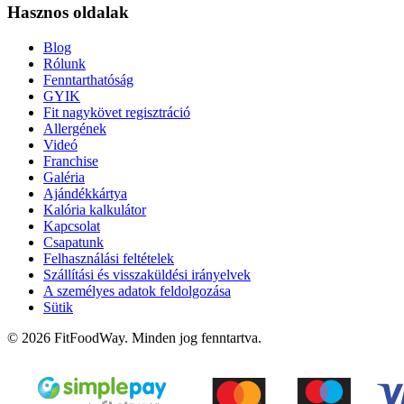
Hasznos oldalak
Blog
Rólunk
Fenntarthatóság
GYIK
Fit nagykövet regisztráció
Allergének
Videó
Franchise
Galéria
Ajándékkártya
Kalória kalkulátor
Kapcsolat
Csapatunk
Felhasználási feltételek
Szállítási és visszaküldési irányelvek
A személyes adatok feldolgozása
Sütik
© 2026 FitFoodWay. Minden jog fenntartva.