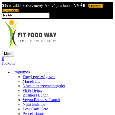
5%
további kedvezmény. Aktiválja a kódot
NYÁR
Alkalmazd a
kedvezményt!
Menü
0
Fiókom
Programok
Fogyj egészségesen
Maradj fitt
Növeld az izomtömegedet
Fit & Detox
Business Lunch
Vegán Business Lunch
Nutri Balance
Low Carb Keto
Pescetáriánus