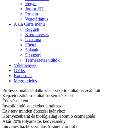
Vegán
Junior FIT
Protein
Vegetáriánus
A La Carte menü
Reggeli
Krémlevesek
Uzsonna
Főétel
Saláták
Desszert
Természetes üdítők
Vélemények
GYIK
Kapcsolat
Megrendelés
Professzionális táplálkozási szakértők által összeállított
Képzett szakácsok által frissen készített
Étkezésenként
Ínycsiklandó snackeket tartalmaz
Egy terv minden étkezési igényhez
Környezetbarát és biológiailag lebomló csomagolás
Akár 20% folyamatos kedvezmény
Ingyenes házhozszállítás (reggel 7 óràtól)