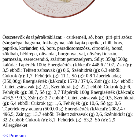
Összetevők és tápértéktáblázat: - csirkemell, só, bors, piri-piri szósz
(sárgarépa, hagyma, fokhagyma, sült kápia paprika, chili, bors,
paprika, koriander, só, bors, paradicsomszósz, citromlé), borsó,
zöldbab, bébirépa, olívaolaj, burgonya, vaj, növényi tejszín,
parmezán, szerecsendió, szárított petrezselyem. Súly: 350g/ 500g
kalória: Tápérték 100g Energiaérték (kJ/kcal): 448,6 / 107, Zsír (g):
3,5 ebből: Telített zsírsavak (g) 0,6, Szénhidrát (g): 6,3 ebből:
Cukrok (g): 1,7, Fehérjék (g): 11,1, Só (g): 0,8 Tápérték adag
(350,00g) Energiaérték (kJ/kcal): 1570 / 374,6, Zsír (g): 12,4 ebből:
Telített zsírsavak (g) 2,2, Szénhidrát (g): 22,1 ebből: Cukrok (g): 6,
Fehérjék (g): 38,7, Só (g): 2,7 Tápérték 100g Energiaérték (kJ/kcal):
416,5 / 99,3, Zsír (g): 2,7 ebből: Telített zsírsavak (g) 0,5, Szénhidrát
(g): 6,4 ebből: Cukrok (g): 1,6, Fehérjék (g): 10,6, Só (g): 0,6
Tápérték egy adagra (500,00 g) Energiaérték (kJ/kcal): 2082,4 /
496,5, Zsír (g): 13,7 ebből: Telített zsírsavak (g) 2,6, Szénhidrát (g):
32,2 ebből: Cukrok (g): 8,1, Fehérjék (g): 53,2, Só (g): 2,9
Allergéneket -
<< Program