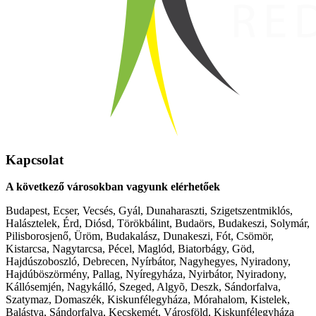
Kapcsolat
A következő városokban vagyunk elérhetőek
Budapest, Ecser, Vecsés, Gyál, Dunaharaszti, Szigetszentmiklós,
Halásztelek, Érd, Diósd, Törökbálint, Budaörs, Budakeszi, Solymár,
Pilisborosjenő, Üröm, Budakalász, Dunakeszi, Fót, Csömör,
Kistarcsa, Nagytarcsa, Pécel, Maglód, Biatorbágy, Göd,
Hajdúszoboszló, Debrecen, Nyírbátor, Nagyhegyes, Nyiradony,
Hajdúböszörmény, Pallag, Nyíregyháza, Nyirbátor, Nyiradony,
Kállósemjén, Nagykálló, Szeged, Algyõ, Deszk, Sándorfalva,
Szatymaz, Domaszék, Kiskunfélegyháza, Mórahalom, Kistelek,
Balástya, Sándorfalva, Kecskemét, Városföld, Kiskunfélegyháza