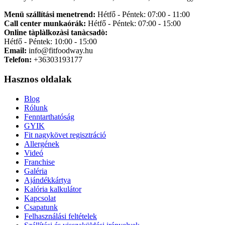
Menü szállítási menetrend:
Hétfő - Péntek: 07:00 - 11:00
Call center munkaórák:
Hétfő - Péntek: 07:00 - 15:00
Online tàplàlkozàsi tanàcsadò:
Hétfő - Péntek: 10:00 - 15:00
Email:
info@fitfoodway.hu
Telefon:
+36303193177
Hasznos oldalak
Blog
Rólunk
Fenntarthatóság
GYIK
Fit nagykövet regisztráció
Allergének
Videó
Franchise
Galéria
Ajándékkártya
Kalória kalkulátor
Kapcsolat
Csapatunk
Felhasználási feltételek