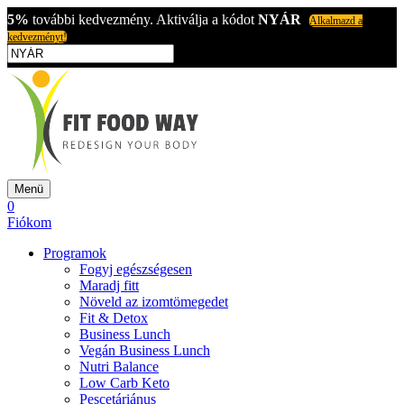
5%
további kedvezmény. Aktiválja a kódot
NYÁR
Alkalmazd a
kedvezményt!
Menü
0
Fiókom
Programok
Fogyj egészségesen
Maradj fitt
Növeld az izomtömegedet
Fit & Detox
Business Lunch
Vegán Business Lunch
Nutri Balance
Low Carb Keto
Pescetáriánus