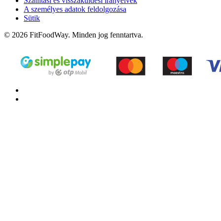
Szállítási és visszaküldési irányelvek
A személyes adatok feldolgozása
Sütik
© 2026 FitFoodWay. Minden jog fenntartva.