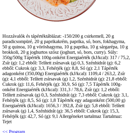
Hozzávalók és tápértéktáblázat: -150/200 g csirkemell, 20 g
paradicsompüré, 20 g paprikakrém, paprika, só, bors, fokhagyma,
50 g quinoa, 10 g vöröshagyma, 10 g paprika, 10 g sárgarépa, 10 g
brokkoli, 20 g joghurtos szósz (joghurt, só, bors, curry). Súly:
350g/500g Tápérték 100g-onként Energiaérték (kJ/kcal): 317 / 75,2,
Zsír (g): 1,2 ebből: Telített zsírsavak (g) 0,3, Szénhidrát (g): 6,2
ebből: Cukrok (g): 3,3, Fehérjék (g): 8,8, Só (g): 2,1 Tápérték
adagonként (350,00g) Energiaérték (kJ/kcal): 1109,4 / 263,2, Zsír
(g): 4,1 ebből: Telített zsírsavak (g) 1,2, Szénhidrát (g): 21,8 ebből:
Cukrok (g): 11,6, Fehérjék (g): 30,9, Só (g): 7,5 Tápérték 100g-
onként Energiaérték (kJ/kcal): 331,3 / 78,6, Zsír (g): 1,2 ebből:
Telített zsírsavak (g) 0,3, Szénhidrát (g): 7,3 ebből: Cukrok (g): 3,1,
Fehérjék (g): 8,5, Só (g): 1,8 Tápérték egy adagonként (500,00 g)
Energiaérték (kJ/kcal): 1656,3 / 392,8, Zsír (g): 5,8 ebből: Telített
zsírsavak (g) 1,4, Szénhidrát (g): 36,5 ebből: Cukrok (g): 15,3,
Fehérjék (g): 42,7, Só (g): 9,1 Allergéneket tartalmaz Tartalmaz:
Tejet
<< Program