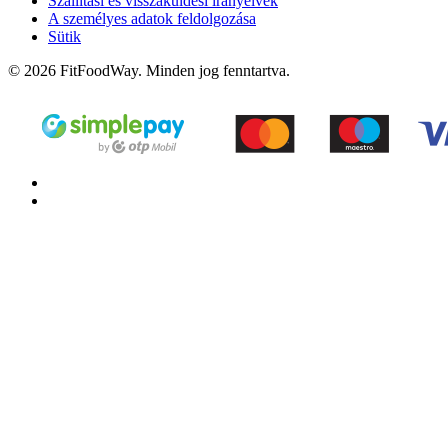
Szállítási és visszaküldési irányelvek
A személyes adatok feldolgozása
Sütik
© 2026 FitFoodWay. Minden jog fenntartva.