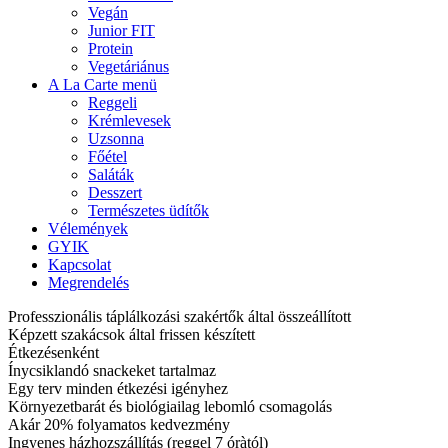
Vegán
Junior FIT
Protein
Vegetáriánus
A La Carte menü
Reggeli
Krémlevesek
Uzsonna
Főétel
Saláták
Desszert
Természetes üdítők
Vélemények
GYIK
Kapcsolat
Megrendelés
Professzionális táplálkozási szakértők által összeállított
Képzett szakácsok által frissen készített
Étkezésenként
Ínycsiklandó snackeket tartalmaz
Egy terv minden étkezési igényhez
Környezetbarát és biológiailag lebomló csomagolás
Akár 20% folyamatos kedvezmény
Ingyenes házhozszállítás (reggel 7 óràtól)