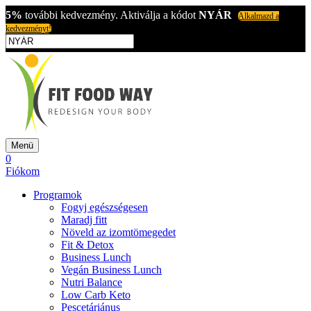
5%
további kedvezmény. Aktiválja a kódot
NYÁR
Alkalmazd a
kedvezményt!
Menü
0
Fiókom
Programok
Fogyj egészségesen
Maradj fitt
Növeld az izomtömegedet
Fit & Detox
Business Lunch
Vegán Business Lunch
Nutri Balance
Low Carb Keto
Pescetáriánus