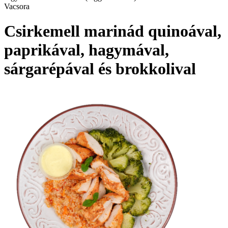
Vacsora
Csirkemell marinád quinoával,
paprikával, hagymával,
sárgarépával és brokkolival