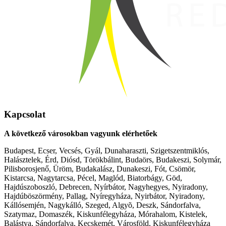
Kapcsolat
A következő városokban vagyunk elérhetőek
Budapest, Ecser, Vecsés, Gyál, Dunaharaszti, Szigetszentmiklós,
Halásztelek, Érd, Diósd, Törökbálint, Budaörs, Budakeszi, Solymár,
Pilisborosjenő, Üröm, Budakalász, Dunakeszi, Fót, Csömör,
Kistarcsa, Nagytarcsa, Pécel, Maglód, Biatorbágy, Göd,
Hajdúszoboszló, Debrecen, Nyírbátor, Nagyhegyes, Nyiradony,
Hajdúböszörmény, Pallag, Nyíregyháza, Nyirbátor, Nyiradony,
Kállósemjén, Nagykálló, Szeged, Algyõ, Deszk, Sándorfalva,
Szatymaz, Domaszék, Kiskunfélegyháza, Mórahalom, Kistelek,
Balástya, Sándorfalva, Kecskemét, Városföld, Kiskunfélegyháza