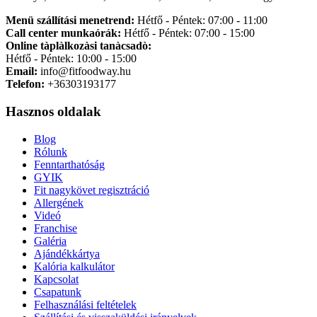
Menü szállítási menetrend:
Hétfő - Péntek: 07:00 - 11:00
Call center munkaórák:
Hétfő - Péntek: 07:00 - 15:00
Online tàplàlkozàsi tanàcsadò:
Hétfő - Péntek: 10:00 - 15:00
Email:
info@fitfoodway.hu
Telefon:
+36303193177
Hasznos oldalak
Blog
Rólunk
Fenntarthatóság
GYIK
Fit nagykövet regisztráció
Allergének
Videó
Franchise
Galéria
Ajándékkártya
Kalória kalkulátor
Kapcsolat
Csapatunk
Felhasználási feltételek