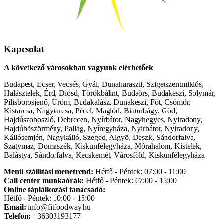
Kapcsolat
A következő városokban vagyunk elérhetőek
Budapest, Ecser, Vecsés, Gyál, Dunaharaszti, Szigetszentmiklós,
Halásztelek, Érd, Diósd, Törökbálint, Budaörs, Budakeszi, Solymár,
Pilisborosjenő, Üröm, Budakalász, Dunakeszi, Fót, Csömör,
Kistarcsa, Nagytarcsa, Pécel, Maglód, Biatorbágy, Göd,
Hajdúszoboszló, Debrecen, Nyírbátor, Nagyhegyes, Nyiradony,
Hajdúböszörmény, Pallag, Nyíregyháza, Nyirbátor, Nyiradony,
Kállósemjén, Nagykálló, Szeged, Algyõ, Deszk, Sándorfalva,
Szatymaz, Domaszék, Kiskunfélegyháza, Mórahalom, Kistelek,
Balástya, Sándorfalva, Kecskemét, Városföld, Kiskunfélegyháza
Menü szállítási menetrend:
Hétfő - Péntek: 07:00 - 11:00
Call center munkaórák:
Hétfő - Péntek: 07:00 - 15:00
Online tàplàlkozàsi tanàcsadò:
Hétfő - Péntek: 10:00 - 15:00
Email:
info@fitfoodway.hu
Telefon:
+36303193177