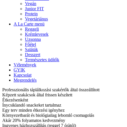
Vegán
Junior FIT
Protein
Vegetáriánus
A La Carte menü
Reggeli
Krémlevesek
Uzsonna
Főétel
Saláták
Desszert
Természetes üdítők
Vélemények
GYIK
Kapcsolat
Megrendelés
Professzionális táplálkozási szakértők által összeállított
Képzett szakácsok által frissen készített
Étkezésenként
Ínycsiklandó snackeket tartalmaz
Egy terv minden étkezési igényhez
Környezetbarát és biológiailag lebomló csomagolás
Akár 20% folyamatos kedvezmény
Ingyenes házhozszállítás (reggel 7 óràtól)