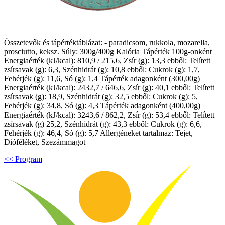
Összetevők és tápértéktáblázat: - paradicsom, rukkola, mozarella,
prosciutto, keksz. Súly: 300g/400g Kalória Tápérték 100g-onként
Energiaérték (kJ/kcal): 810,9 / 215,6, Zsír (g): 13,3 ebből: Telített
zsírsavak (g): 6,3, Szénhidrát (g): 10,8 ebből: Cukrok (g): 1,7,
Fehérjék (g): 11,6, Só (g): 1,4 Tápérték adagonként (300,00g)
Energiaérték (kJ/kcal): 2432,7 / 646,6, Zsír (g): 40,1 ebből: Telített
zsírsavak (g): 18,9, Szénhidrát (g): 32,5 ebből: Cukrok (g): 5,
Fehérjék (g): 34,8, Só (g): 4,3 Tápérték adagonként (400,00g)
Energiaérték (kJ/kcal): 3243,6 / 862,2, Zsír (g): 53,4 ebből: Telített
zsírsavak (g) 25,2, Szénhidrát (g): 43,3 ebből: Cukrok (g): 6,6,
Fehérjék (g): 46,4, Só (g): 5,7 Allergéneket tartalmaz: Tejet,
Dióféléket, Szezámmagot
<< Program