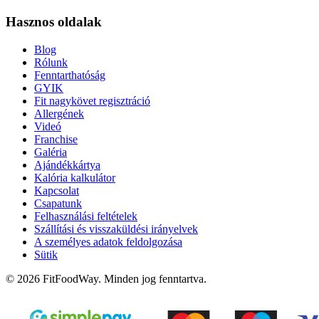
Hasznos oldalak
Blog
Rólunk
Fenntarthatóság
GYIK
Fit nagykövet regisztráció
Allergének
Videó
Franchise
Galéria
Ajándékkártya
Kalória kalkulátor
Kapcsolat
Csapatunk
Felhasználási feltételek
Szállítási és visszaküldési irányelvek
A személyes adatok feldolgozása
Sütik
© 2026 FitFoodWay. Minden jog fenntartva.