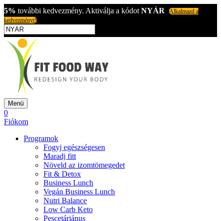
5%
további kedvezmény. Aktiválja a kódot
NYÁR
Alkalmazd a
kedvezményt!
Menü
0
Fiókom
Programok
Fogyj egészségesen
Maradj fitt
Növeld az izomtömegedet
Fit & Detox
Business Lunch
Vegán Business Lunch
Nutri Balance
Low Carb Keto
Pescetáriánus