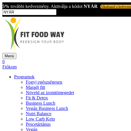
5%
további kedvezmény. Aktiválja a kódot
NYÁR
Alkalmazd a kedvezm
Menü
0
Fiókom
Programok
Fogyj egészségesen
Maradj fitt
Növeld az izomtömegedet
Fit & Detox
Business Lunch
Vegán Business Lunch
Nutri Balance
Low Carb Keto
Pescetáriánus
Vegán