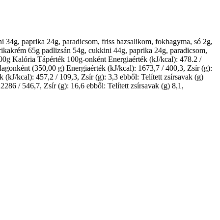
ni 34g, paprika 24g, paradicsom, friss bazsalikom, fokhagyma, só 2g,
prikakrém 65g padlizsán 54g, cukkini 44g, paprika 24g, paradicsom,
0g Kalória Tápérték 100g-onként Energiaérték (kJ/kcal): 478.2 /
adagonként (350,00 g) Energiaérték (kJ/kcal): 1673,7 / 400,3, Zsír (g):
(kJ/kcal): 457,2 / 109,3, Zsír (g): 3,3 ebből: Telített zsírsavak (g)
286 / 546,7, Zsír (g): 16,6 ebből: Telített zsírsavak (g) 8,1,