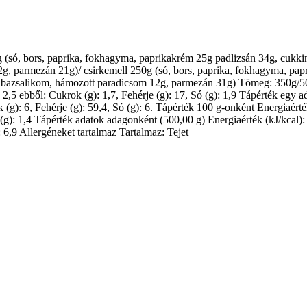
0g (só, bors, paprika, fokhagyma, paprikakrém 25g padlizsán 34g, cukki
12g, parmezán 21g)/ csirkemell 250g (só, bors, paprika, fokhagyma, pa
ott bazsalikom, hámozott paradicsom 12g, parmezán 31g) Tömeg: 350g/50
): 2,5 ebből: Cukrok (g): 1,7, Fehérje (g): 17, Só (g): 1,9 Tápérték egy 
k (g): 6, Fehérje (g): 59,4, Só (g): 6. Tápérték 100 g-onként Energiaérték 
 (g): 1,4 Tápérték adatok adagonként (500,00 g) Energiaérték (kJ/kcal): 2
: 6,9 Allergéneket tartalmaz Tartalmaz: Tejet