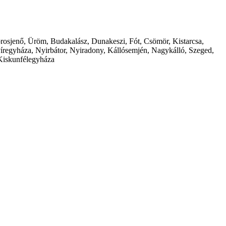
borosjenő, Üröm, Budakalász, Dunakeszi, Fót, Csömör, Kistarcsa,
íregyháza, Nyirbátor, Nyiradony, Kállósemjén, Nagykálló, Szeged,
Kiskunfélegyháza