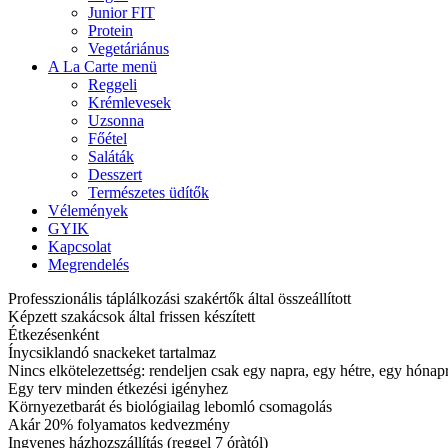
Junior FIT
Protein
Vegetáriánus
A La Carte menü
Reggeli
Krémlevesek
Uzsonna
Főétel
Saláták
Desszert
Természetes üdítők
Vélemények
GYIK
Kapcsolat
Megrendelés
Professzionális táplálkozási szakértők által összeállított
Képzett szakácsok által frissen készített
Étkezésenként
Ínycsiklandó snackeket tartalmaz
Nincs elkötelezettség: rendeljen csak egy napra, egy hétre, egy hóna
Egy terv minden étkezési igényhez
Környezetbarát és biológiailag lebomló csomagolás
Akár 20% folyamatos kedvezmény
Ingyenes házhozszállítás (reggel 7 óràtól)