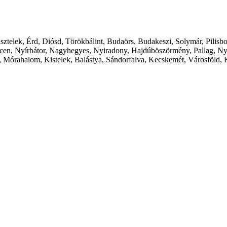
ásztelek, Érd, Diósd, Törökbálint, Budaörs, Budakeszi, Solymár, Pilis
cen, Nyírbátor, Nagyhegyes, Nyiradony, Hajdúböszörmény, Pallag, Ny
 Mórahalom, Kistelek, Balástya, Sándorfalva, Kecskemét, Városföld, 