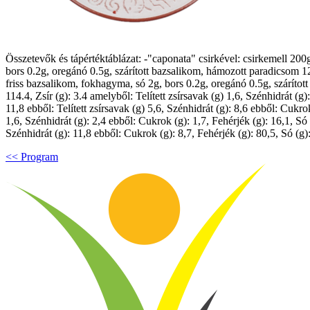
Összetevők és tápértéktáblázat: -"caponata" csirkével: csirkemell 20
bors 0.2g, oregánó 0.5g, szárított bazsalikom, hámozott paradicsom 
friss bazsalikom, fokhagyma, só 2g, bors 0.2g, oregánó 0.5g, szárít
114.4, Zsír (g): 3.4 amelyből: Telített zsírsavak (g) 1,6, Szénhidrát (g
11,8 ebből: Telített zsírsavak (g) 5,6, Szénhidrát (g): 8,6 ebből: Cukro
1,6, Szénhidrát (g): 2,4 ebből: Cukrok (g): 1,7, Fehérjék (g): 16,1, Só
Szénhidrát (g): 11,8 ebből: Cukrok (g): 8,7, Fehérjék (g): 80,5, Só (g)
<< Program