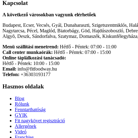
Kapcsolat
A következő városokban vagyunk elérhetőek
Budapest, Ecser, Vecsés, Gyál, Dunaharaszti, Szigetszentmiklós, Hal
Nagytarcsa, Pécel, Maglód, Biatorbágy, Göd, Hajdúszoboszló, Debre
Algyõ, Deszk, Sándorfalva, Szatymaz, Domaszék, Kiskunfélegyháza,
Menü szállítási menetrend:
Hétfő - Péntek: 07:00 - 11:00
Call center munkaórák:
Hétfő - Péntek: 07:00 - 15:00
Online tàplàlkozàsi tanàcsadò:
Hétfő - Péntek: 10:00 - 15:00
Email:
info@fitfoodway.hu
Telefon:
+36303193177
Hasznos oldalak
Blog
Rólunk
Fenntarthatóság
GYIK
Fit nagykövet regisztráció
Allergének
Videó
Franchise