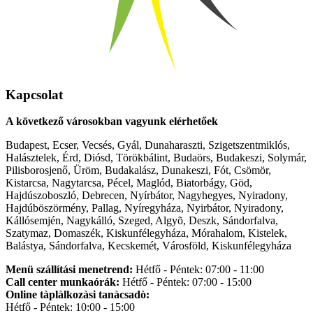
Kapcsolat
A következő városokban vagyunk elérhetőek
Budapest, Ecser, Vecsés, Gyál, Dunaharaszti, Szigetszentmiklós,
Halásztelek, Érd, Diósd, Törökbálint, Budaörs, Budakeszi, Solymár,
Pilisborosjenő, Üröm, Budakalász, Dunakeszi, Fót, Csömör,
Kistarcsa, Nagytarcsa, Pécel, Maglód, Biatorbágy, Göd,
Hajdúszoboszló, Debrecen, Nyírbátor, Nagyhegyes, Nyiradony,
Hajdúböszörmény, Pallag, Nyíregyháza, Nyirbátor, Nyiradony,
Kállósemjén, Nagykálló, Szeged, Algyõ, Deszk, Sándorfalva,
Szatymaz, Domaszék, Kiskunfélegyháza, Mórahalom, Kistelek,
Balástya, Sándorfalva, Kecskemét, Városföld, Kiskunfélegyháza
Menü szállítási menetrend:
Hétfő - Péntek: 07:00 - 11:00
Call center munkaórák:
Hétfő - Péntek: 07:00 - 15:00
Online tàplàlkozàsi tanàcsadò:
Hétfő - Péntek: 10:00 - 15:00