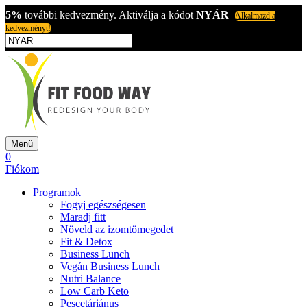
5%
további kedvezmény. Aktiválja a kódot
NYÁR
Alkalmazd a
kedvezményt!
Menü
0
Fiókom
Programok
Fogyj egészségesen
Maradj fitt
Növeld az izomtömegedet
Fit & Detox
Business Lunch
Vegán Business Lunch
Nutri Balance
Low Carb Keto
Pescetáriánus