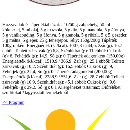
Hozzávalók és tápértéktáblázat: - 10/60 g zabpehely, 50 ml
kókusztej, 5 ml olaj, 5 g mazsola, 5 g dió, 5 g mandula, 5 g áfonya,
5 g vaníliapuding, 5 g áfonya, 5 g granola, 5 g ribizli, 5 g 5 g szeder,
5 g málna, 5 g eper, 25 g fehérjepor. Súly: 150g/200g Tápérték
100g-onként Energiaérték (kJ/kcal): 1007,3 / 244,6, Zsír (g): 16,7
ebből: Telített zsírsavak (g) 6,8, Szénhidrát (g): 11 ebből: Cukrok
(g): 6, Fehérjék (g): 14,9, Só (g): 0 Tápérték adagonként (150,00g)
Energiaérték (kJ/kcal): 1510,9 / 366,9, Zsír (g): 25,1 ebből: Telített
zsírsavak (g) 10,2, Szénhidrát (g): 16,5 ebből: Cukrok (g): 9,
Fehérjék (g): 22,4, Só (g): 0 Tápérték adagonként (200,00g)
Energiaérték (kJ/kcal): 2288,9 / 551,6, Zsír (g): 28,7 ebből: Telített
zsírsavak (g) 10,9, Szénhidrát (g): 45,1 ebből: Cukrok (g): 9,6,
Fehérjék (g): 29,2, Só (g): 0,1 Allergéneket tartalmaz: Dióféléket,
szulfitokat *fagyasztott termékekből
<< Program