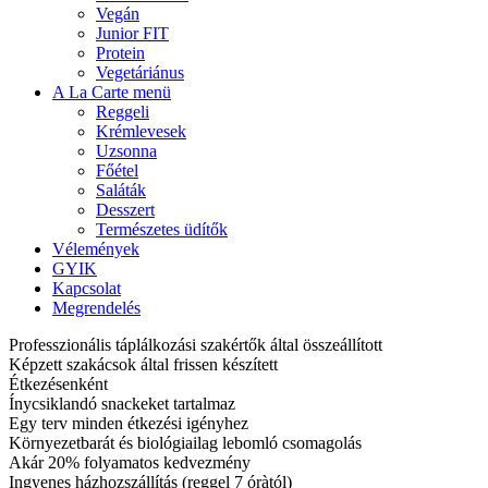
Vegán
Junior FIT
Protein
Vegetáriánus
A La Carte menü
Reggeli
Krémlevesek
Uzsonna
Főétel
Saláták
Desszert
Természetes üdítők
Vélemények
GYIK
Kapcsolat
Megrendelés
Professzionális táplálkozási szakértők által összeállított
Képzett szakácsok által frissen készített
Étkezésenként
Ínycsiklandó snackeket tartalmaz
Egy terv minden étkezési igényhez
Környezetbarát és biológiailag lebomló csomagolás
Akár 20% folyamatos kedvezmény
Ingyenes házhozszállítás (reggel 7 óràtól)