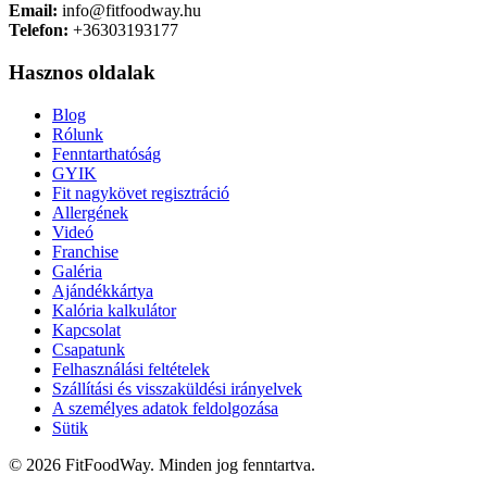
Email:
info@fitfoodway.hu
Telefon:
+36303193177
Hasznos oldalak
Blog
Rólunk
Fenntarthatóság
GYIK
Fit nagykövet regisztráció
Allergének
Videó
Franchise
Galéria
Ajándékkártya
Kalória kalkulátor
Kapcsolat
Csapatunk
Felhasználási feltételek
Szállítási és visszaküldési irányelvek
A személyes adatok feldolgozása
Sütik
© 2026 FitFoodWay. Minden jog fenntartva.