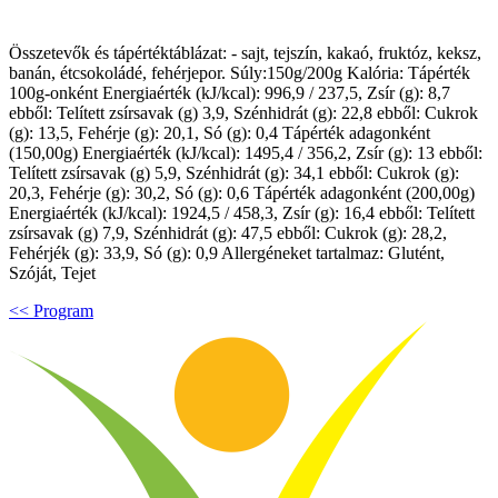
Összetevők és tápértéktáblázat: - sajt, tejszín, kakaó, fruktóz, keksz,
banán, étcsokoládé, fehérjepor. Súly:150g/200g Kalória: Tápérték
100g-onként Energiaérték (kJ/kcal): 996,9 / 237,5, Zsír (g): 8,7
ebből: Telített zsírsavak (g) 3,9, Szénhidrát (g): 22,8 ebből: Cukrok
(g): 13,5, Fehérje (g): 20,1, Só (g): 0,4 Tápérték adagonként
(150,00g) Energiaérték (kJ/kcal): 1495,4 / 356,2, Zsír (g): 13 ebből:
Telített zsírsavak (g) 5,9, Szénhidrát (g): 34,1 ebből: Cukrok (g):
20,3, Fehérje (g): 30,2, Só (g): 0,6 Tápérték adagonként (200,00g)
Energiaérték (kJ/kcal): 1924,5 / 458,3, Zsír (g): 16,4 ebből: Telített
zsírsavak (g) 7,9, Szénhidrát (g): 47,5 ebből: Cukrok (g): 28,2,
Fehérjék (g): 33,9, Só (g): 0,9 Allergéneket tartalmaz: Glutént,
Szóját, Tejet
<< Program