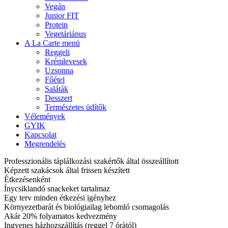
Vegán
Junior FIT
Protein
Vegetáriánus
A La Carte menü
Reggeli
Krémlevesek
Uzsonna
Főétel
Saláták
Desszert
Természetes üdítők
Vélemények
GYIK
Kapcsolat
Megrendelés
Professzionális táplálkozási szakértők által összeállított
Képzett szakácsok által frissen készített
Étkezésenként
Ínycsiklandó snackeket tartalmaz
Egy terv minden étkezési igényhez
Környezetbarát és biológiailag lebomló csomagolás
Akár 20% folyamatos kedvezmény
Ingyenes házhozszállítás (reggel 7 óràtól)