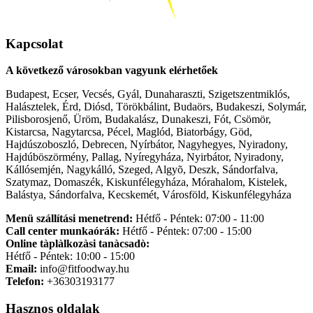
Kapcsolat
A következő városokban vagyunk elérhetőek
Budapest, Ecser, Vecsés, Gyál, Dunaharaszti, Szigetszentmiklós,
Halásztelek, Érd, Diósd, Törökbálint, Budaörs, Budakeszi, Solymár,
Pilisborosjenő, Üröm, Budakalász, Dunakeszi, Fót, Csömör,
Kistarcsa, Nagytarcsa, Pécel, Maglód, Biatorbágy, Göd,
Hajdúszoboszló, Debrecen, Nyírbátor, Nagyhegyes, Nyiradony,
Hajdúböszörmény, Pallag, Nyíregyháza, Nyirbátor, Nyiradony,
Kállósemjén, Nagykálló, Szeged, Algyõ, Deszk, Sándorfalva,
Szatymaz, Domaszék, Kiskunfélegyháza, Mórahalom, Kistelek,
Balástya, Sándorfalva, Kecskemét, Városföld, Kiskunfélegyháza
Menü szállítási menetrend:
Hétfő - Péntek: 07:00 - 11:00
Call center munkaórák:
Hétfő - Péntek: 07:00 - 15:00
Online tàplàlkozàsi tanàcsadò:
Hétfő - Péntek: 10:00 - 15:00
Email:
info@fitfoodway.hu
Telefon:
+36303193177
Hasznos oldalak