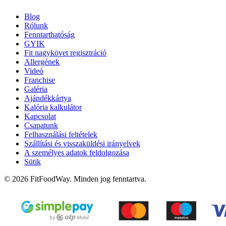
Blog
Rólunk
Fenntarthatóság
GYIK
Fit nagykövet regisztráció
Allergének
Videó
Franchise
Galéria
Ajándékkártya
Kalória kalkulátor
Kapcsolat
Csapatunk
Felhasználási feltételek
Szállítási és visszaküldési irányelvek
A személyes adatok feldolgozása
Sütik
© 2026 FitFoodWay. Minden jog fenntartva.