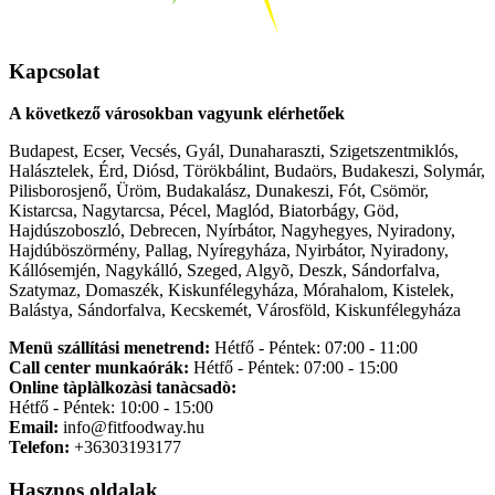
Kapcsolat
A következő városokban vagyunk elérhetőek
Budapest, Ecser, Vecsés, Gyál, Dunaharaszti, Szigetszentmiklós,
Halásztelek, Érd, Diósd, Törökbálint, Budaörs, Budakeszi, Solymár,
Pilisborosjenő, Üröm, Budakalász, Dunakeszi, Fót, Csömör,
Kistarcsa, Nagytarcsa, Pécel, Maglód, Biatorbágy, Göd,
Hajdúszoboszló, Debrecen, Nyírbátor, Nagyhegyes, Nyiradony,
Hajdúböszörmény, Pallag, Nyíregyháza, Nyirbátor, Nyiradony,
Kállósemjén, Nagykálló, Szeged, Algyõ, Deszk, Sándorfalva,
Szatymaz, Domaszék, Kiskunfélegyháza, Mórahalom, Kistelek,
Balástya, Sándorfalva, Kecskemét, Városföld, Kiskunfélegyháza
Menü szállítási menetrend:
Hétfő - Péntek: 07:00 - 11:00
Call center munkaórák:
Hétfő - Péntek: 07:00 - 15:00
Online tàplàlkozàsi tanàcsadò:
Hétfő - Péntek: 10:00 - 15:00
Email:
info@fitfoodway.hu
Telefon:
+36303193177
Hasznos oldalak