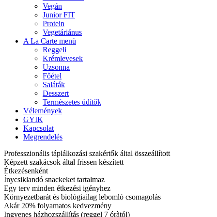
Vegán
Junior FIT
Protein
Vegetáriánus
A La Carte menü
Reggeli
Krémlevesek
Uzsonna
Főétel
Saláták
Desszert
Természetes üdítők
Vélemények
GYIK
Kapcsolat
Megrendelés
Professzionális táplálkozási szakértők által összeállított
Képzett szakácsok által frissen készített
Étkezésenként
Ínycsiklandó snackeket tartalmaz
Egy terv minden étkezési igényhez
Környezetbarát és biológiailag lebomló csomagolás
Akár 20% folyamatos kedvezmény
Ingyenes házhozszállítás (reggel 7 óràtól)