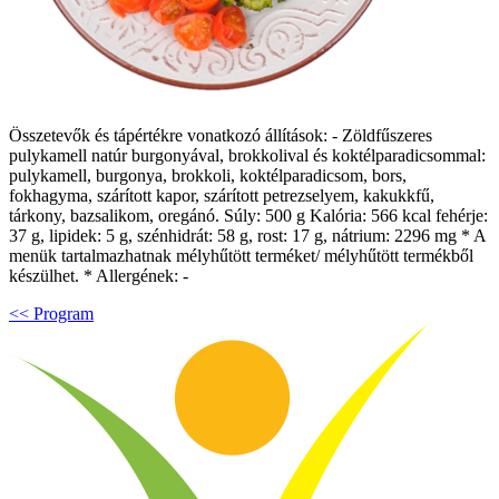
Összetevők és tápértékre vonatkozó állítások: - Zöldfűszeres
pulykamell natúr burgonyával, brokkolival és koktélparadicsommal:
pulykamell, burgonya, brokkoli, koktélparadicsom, bors,
fokhagyma, szárított kapor, szárított petrezselyem, kakukkfű,
tárkony, bazsalikom, oregánó. Súly: 500 g Kalória: 566 kcal fehérje:
37 g, lipidek: 5 g, szénhidrát: 58 g, rost: 17 g, nátrium: 2296 mg * A
menük tartalmazhatnak mélyhűtött terméket/ mélyhűtött termékből
készülhet. * Allergének: -
<< Program