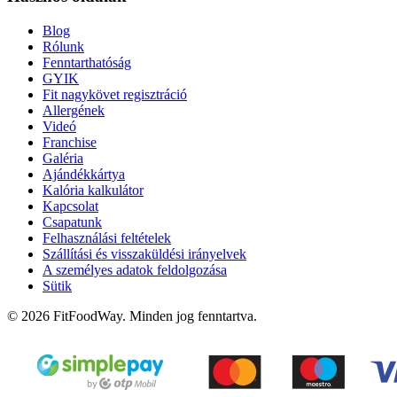
Blog
Rólunk
Fenntarthatóság
GYIK
Fit nagykövet regisztráció
Allergének
Videó
Franchise
Galéria
Ajándékkártya
Kalória kalkulátor
Kapcsolat
Csapatunk
Felhasználási feltételek
Szállítási és visszaküldési irányelvek
A személyes adatok feldolgozása
Sütik
© 2026 FitFoodWay. Minden jog fenntartva.