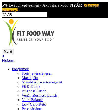
5%
további kedvezmény. Aktiválja a kódot
NYÁR
Alkalmazd a
kedvezményt!
Menü
0
Fiókom
Programok
Fogyj egészségesen
Maradj fitt
Növeld az izomtömegedet
Fit & Detox
Business Lunch
Vegán Business Lunch
Nutri Balance
Low Carb Keto
Pescetáriánus