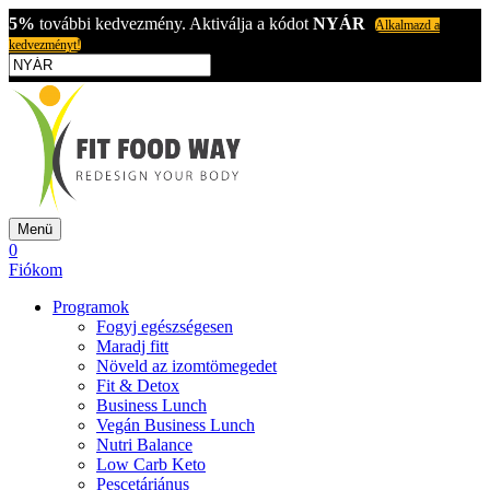
5%
további kedvezmény. Aktiválja a kódot
NYÁR
Alkalmazd a
kedvezményt!
Menü
0
Fiókom
Programok
Fogyj egészségesen
Maradj fitt
Növeld az izomtömegedet
Fit & Detox
Business Lunch
Vegán Business Lunch
Nutri Balance
Low Carb Keto
Pescetáriánus