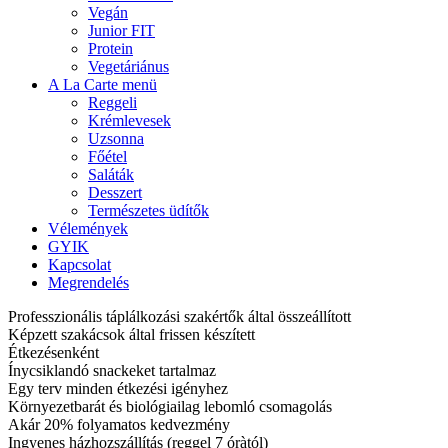
Vegán
Junior FIT
Protein
Vegetáriánus
A La Carte menü
Reggeli
Krémlevesek
Uzsonna
Főétel
Saláták
Desszert
Természetes üdítők
Vélemények
GYIK
Kapcsolat
Megrendelés
Professzionális táplálkozási szakértők által összeállított
Képzett szakácsok által frissen készített
Étkezésenként
Ínycsiklandó snackeket tartalmaz
Egy terv minden étkezési igényhez
Környezetbarát és biológiailag lebomló csomagolás
Akár 20% folyamatos kedvezmény
Ingyenes házhozszállítás (reggel 7 óràtól)