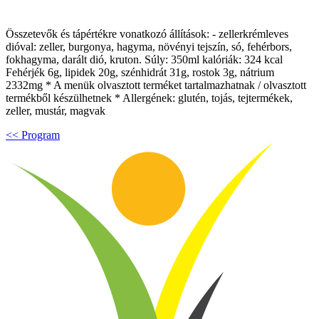
Összetevők és tápértékre vonatkozó állítások: - zellerkrémleves
dióval: zeller, burgonya, hagyma, növényi tejszín, só, fehérbors,
fokhagyma, darált dió, kruton. Súly: 350ml kalóriák: 324 kcal
Fehérjék 6g, lipidek 20g, szénhidrát 31g, rostok 3g, nátrium
2332mg * A menük olvasztott terméket tartalmazhatnak / olvasztott
termékből készülhetnek * Allergének: glutén, tojás, tejtermékek,
zeller, mustár, magvak
<< Program