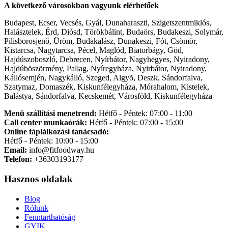
A következő városokban vagyunk elérhetőek
Budapest, Ecser, Vecsés, Gyál, Dunaharaszti, Szigetszentmiklós,
Halásztelek, Érd, Diósd, Törökbálint, Budaörs, Budakeszi, Solymár,
Pilisborosjenő, Üröm, Budakalász, Dunakeszi, Fót, Csömör,
Kistarcsa, Nagytarcsa, Pécel, Maglód, Biatorbágy, Göd,
Hajdúszoboszló, Debrecen, Nyírbátor, Nagyhegyes, Nyiradony,
Hajdúböszörmény, Pallag, Nyíregyháza, Nyirbátor, Nyiradony,
Kállósemjén, Nagykálló, Szeged, Algyõ, Deszk, Sándorfalva,
Szatymaz, Domaszék, Kiskunfélegyháza, Mórahalom, Kistelek,
Balástya, Sándorfalva, Kecskemét, Városföld, Kiskunfélegyháza
Menü szállítási menetrend:
Hétfő - Péntek: 07:00 - 11:00
Call center munkaórák:
Hétfő - Péntek: 07:00 - 15:00
Online tàplàlkozàsi tanàcsadò:
Hétfő - Péntek: 10:00 - 15:00
Email:
info@fitfoodway.hu
Telefon:
+36303193177
Hasznos oldalak
Blog
Rólunk
Fenntarthatóság
GYIK