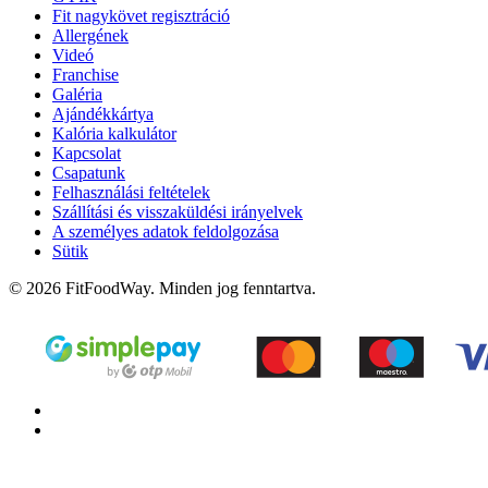
Fit nagykövet regisztráció
Allergének
Videó
Franchise
Galéria
Ajándékkártya
Kalória kalkulátor
Kapcsolat
Csapatunk
Felhasználási feltételek
Szállítási és visszaküldési irányelvek
A személyes adatok feldolgozása
Sütik
© 2026 FitFoodWay. Minden jog fenntartva.