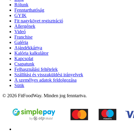
Rólunk
Fenntarthatóság
GYIK
Fit nagykövet regisztráció
Allergének
Videó
Franchise
Galéria
Ajándékkártya
Kalória kalkulátor
Kapcsolat
Csapatunk
Felhasználási feltételek
Szállítási és visszaküldési irányelvek
A személyes adatok feldolgozása
Sütik
© 2026 FitFoodWay. Minden jog fenntartva.