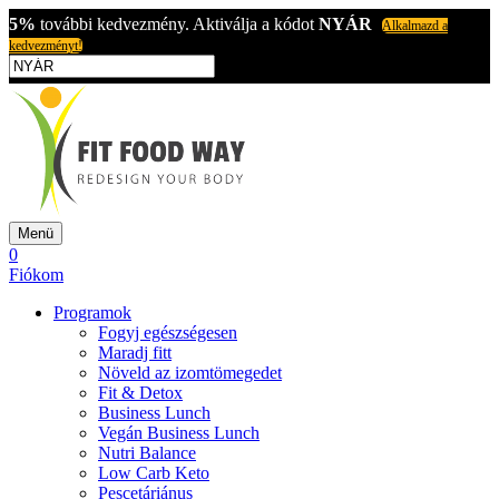
5%
további kedvezmény. Aktiválja a kódot
NYÁR
Alkalmazd a
kedvezményt!
Menü
0
Fiókom
Programok
Fogyj egészségesen
Maradj fitt
Növeld az izomtömegedet
Fit & Detox
Business Lunch
Vegán Business Lunch
Nutri Balance
Low Carb Keto
Pescetáriánus