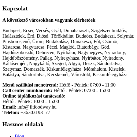
Kapcsolat
A következő városokban vagyunk elérhetőek
Budapest, Ecser, Vecsés, Gyál, Dunaharaszti, Szigetszentmiklós,
Halásztelek, Érd, Diósd, Törökbálint, Budaörs, Budakeszi, Solymár,
Pilisborosjenő, Üröm, Budakalász, Dunakeszi, Fót, Csömör,
Kistarcsa, Nagytarcsa, Pécel, Maglód, Biatorbágy, Göd,
Hajdúszoboszló, Debrecen, Nyírbátor, Nagyhegyes, Nyiradony,
Hajdúböszörmény, Pallag, Nyíregyháza, Nyirbátor, Nyiradony,
Kállósemjén, Nagykálló, Szeged, Algyõ, Deszk, Sándorfalva,
Szatymaz, Domaszék, Kiskunfélegyháza, Mórahalom, Kistelek,
Balástya, Sándorfalva, Kecskemét, Városföld, Kiskunfélegyháza
Menü szállítási menetrend:
Hétfő - Péntek: 07:00 - 11:00
Call center munkaórák:
Hétfő - Péntek: 07:00 - 15:00
Online tàplàlkozàsi tanàcsadò:
Hétfő - Péntek: 10:00 - 15:00
Email:
info@fitfoodway.hu
Telefon:
+36303193177
Hasznos oldalak
Blog