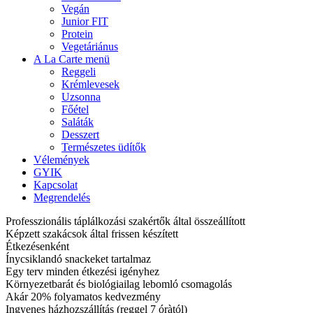
Vegán
Junior FIT
Protein
Vegetáriánus
A La Carte menü
Reggeli
Krémlevesek
Uzsonna
Főétel
Saláták
Desszert
Természetes üdítők
Vélemények
GYIK
Kapcsolat
Megrendelés
Professzionális táplálkozási szakértők által összeállított
Képzett szakácsok által frissen készített
Étkezésenként
Ínycsiklandó snackeket tartalmaz
Egy terv minden étkezési igényhez
Környezetbarát és biológiailag lebomló csomagolás
Akár 20% folyamatos kedvezmény
Ingyenes házhozszállítás (reggel 7 óràtól)