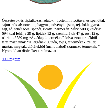
Összetevők és táplálkozási adatok: -Tortellini ricottával és spenóttal,
sajtmártással: tortellini, hagyma, növényi tejszín, tej, fokhagyma,
sajt, só, fehér bors, spenót, ricotta, parmezán. Súly: 500 g kalória:
694 kcal fehérje 29 g, lipidek 12 g, szénhidrátok 47 g, rost 12 g,
nátrium 3789 mg *Az étlapok terméket/felolvasztott termékből
tartalmazhatnak *Allergének: glutén, tojás, tejtermékek, zeller,
mustár, magvak, diófélékből (mandulából) származó termékek. *
Nyomokban dióféléket tartalmazhat
<< Program