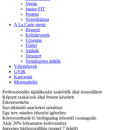
Vegán
Junior FIT
Protein
Vegetáriánus
A La Carte menü
Reggeli
Krémlevesek
Uzsonna
Főétel
Saláták
Desszert
Természetes üdítők
Vélemények
GYIK
Kapcsolat
Megrendelés
Professzionális táplálkozási szakértők által összeállított
Képzett szakácsok által frissen készített
Étkezésenként
Ínycsiklandó snackeket tartalmaz
Egy terv minden étkezési igényhez
Környezetbarát és biológiailag lebomló csomagolás
Akár 20% folyamatos kedvezmény
Ingyenes házhozszállítás (reggel 7 óràtól)