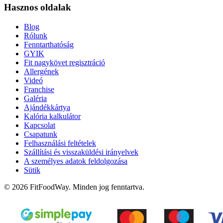
Hasznos oldalak
Blog
Rólunk
Fenntarthatóság
GYIK
Fit nagykövet regisztráció
Allergének
Videó
Franchise
Galéria
Ajándékkártya
Kalória kalkulátor
Kapcsolat
Csapatunk
Felhasználási feltételek
Szállítási és visszaküldési irányelvek
A személyes adatok feldolgozása
Sütik
© 2026 FitFoodWay. Minden jog fenntartva.