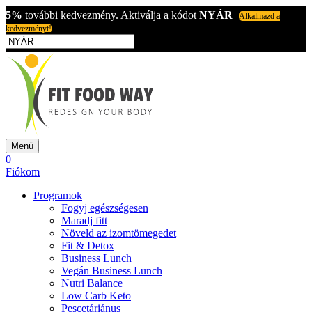
5%
további kedvezmény. Aktiválja a kódot
NYÁR
Alkalmazd a
kedvezményt!
Menü
0
Fiókom
Programok
Fogyj egészségesen
Maradj fitt
Növeld az izomtömegedet
Fit & Detox
Business Lunch
Vegán Business Lunch
Nutri Balance
Low Carb Keto
Pescetáriánus