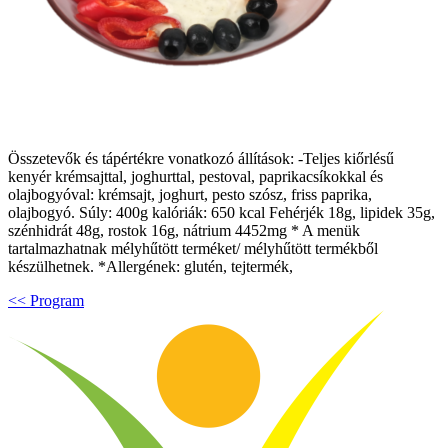
Összetevők és tápértékre vonatkozó állítások: -Teljes kiőrlésű
kenyér krémsajttal, joghurttal, pestoval, paprikacsíkokkal és
olajbogyóval: krémsajt, joghurt, pesto szósz, friss paprika,
olajbogyó. Súly: 400g kalóriák: 650 kcal Fehérjék 18g, lipidek 35g,
szénhidrát 48g, rostok 16g, nátrium 4452mg * A menük
tartalmazhatnak mélyhűtött terméket/ mélyhűtött termékből
készülhetnek. *Allergének: glutén, tejtermék,
<< Program