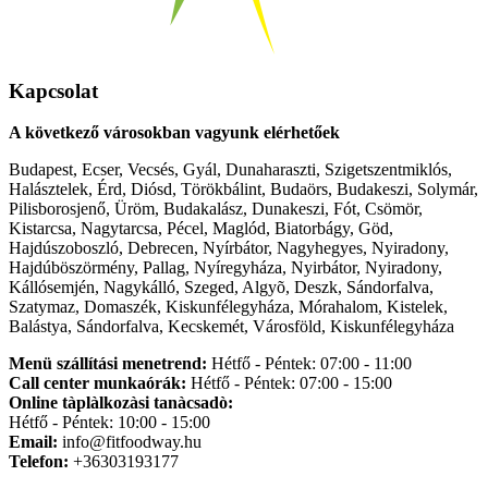
Kapcsolat
A következő városokban vagyunk elérhetőek
Budapest, Ecser, Vecsés, Gyál, Dunaharaszti, Szigetszentmiklós,
Halásztelek, Érd, Diósd, Törökbálint, Budaörs, Budakeszi, Solymár,
Pilisborosjenő, Üröm, Budakalász, Dunakeszi, Fót, Csömör,
Kistarcsa, Nagytarcsa, Pécel, Maglód, Biatorbágy, Göd,
Hajdúszoboszló, Debrecen, Nyírbátor, Nagyhegyes, Nyiradony,
Hajdúböszörmény, Pallag, Nyíregyháza, Nyirbátor, Nyiradony,
Kállósemjén, Nagykálló, Szeged, Algyõ, Deszk, Sándorfalva,
Szatymaz, Domaszék, Kiskunfélegyháza, Mórahalom, Kistelek,
Balástya, Sándorfalva, Kecskemét, Városföld, Kiskunfélegyháza
Menü szállítási menetrend:
Hétfő - Péntek: 07:00 - 11:00
Call center munkaórák:
Hétfő - Péntek: 07:00 - 15:00
Online tàplàlkozàsi tanàcsadò:
Hétfő - Péntek: 10:00 - 15:00
Email:
info@fitfoodway.hu
Telefon:
+36303193177