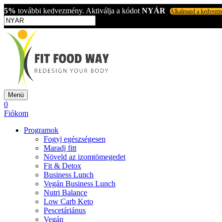
5%
további kedvezmény. Aktiválja a kódot
NYÁR
Alkalmazd a kedvezm
Menü
0
Fiókom
Programok
Fogyj egészségesen
Maradj fitt
Növeld az izomtömegedet
Fit & Detox
Business Lunch
Vegán Business Lunch
Nutri Balance
Low Carb Keto
Pescetáriánus
Vegán