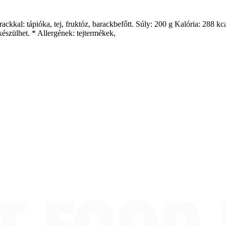
kkal: tápióka, tej, fruktóz, barackbefőtt. Súly: 200 g Kalória: 288 kcal 
észülhet. * Allergének: tejtermékek,