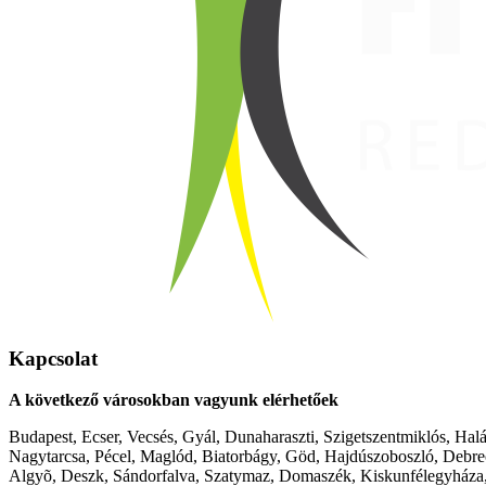
Kapcsolat
A következő városokban vagyunk elérhetőek
Budapest, Ecser, Vecsés, Gyál, Dunaharaszti, Szigetszentmiklós, Hal
Nagytarcsa, Pécel, Maglód, Biatorbágy, Göd, Hajdúszoboszló, Debre
Algyõ, Deszk, Sándorfalva, Szatymaz, Domaszék, Kiskunfélegyháza,