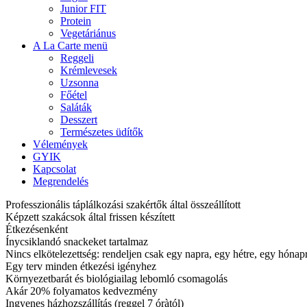
Junior FIT
Protein
Vegetáriánus
A La Carte menü
Reggeli
Krémlevesek
Uzsonna
Főétel
Saláták
Desszert
Természetes üdítők
Vélemények
GYIK
Kapcsolat
Megrendelés
Professzionális táplálkozási szakértők által összeállított
Képzett szakácsok által frissen készített
Étkezésenként
Ínycsiklandó snackeket tartalmaz
Nincs elkötelezettség: rendeljen csak egy napra, egy hétre, egy hóna
Egy terv minden étkezési igényhez
Környezetbarát és biológiailag lebomló csomagolás
Akár 20% folyamatos kedvezmény
Ingyenes házhozszállítás (reggel 7 óràtól)