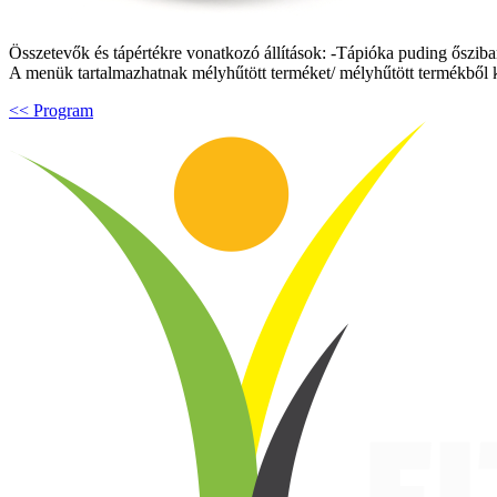
Összetevők és tápértékre vonatkozó állítások: -Tápióka puding őszibarac
A menük tartalmazhatnak mélyhűtött terméket/ mélyhűtött termékből k
<< Program