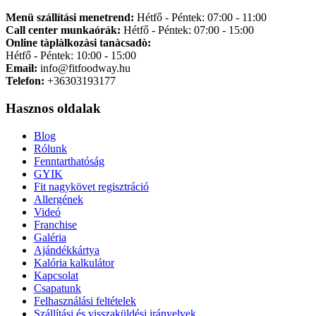
Menü szállítási menetrend:
Hétfő - Péntek: 07:00 - 11:00
Call center munkaórák:
Hétfő - Péntek: 07:00 - 15:00
Online tàplàlkozàsi tanàcsadò:
Hétfő - Péntek: 10:00 - 15:00
Email:
info@fitfoodway.hu
Telefon:
+36303193177
Hasznos oldalak
Blog
Rólunk
Fenntarthatóság
GYIK
Fit nagykövet regisztráció
Allergének
Videó
Franchise
Galéria
Ajándékkártya
Kalória kalkulátor
Kapcsolat
Csapatunk
Felhasználási feltételek
Szállítási és visszaküldési irányelvek