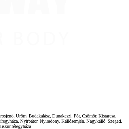
borosjenő, Üröm, Budakalász, Dunakeszi, Fót, Csömör, Kistarcsa,
íregyháza, Nyirbátor, Nyiradony, Kállósemjén, Nagykálló, Szeged,
Kiskunfélegyháza