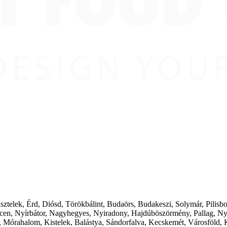
ásztelek, Érd, Diósd, Törökbálint, Budaörs, Budakeszi, Solymár, Pilis
cen, Nyírbátor, Nagyhegyes, Nyiradony, Hajdúböszörmény, Pallag, Ny
 Mórahalom, Kistelek, Balástya, Sándorfalva, Kecskemét, Városföld, 