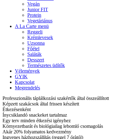
Vegán
Junior FIT
Protein
Vegetáriánus
A La Carte menü
Reggeli
Krémlevesek
Uzsonna
Főétel
Saláták
Desszert
Természetes üdítők
Vélemények
GYIK
Kapcsolat
Megrendelés
Professzionális táplálkozási szakértők által összeállított
Képzett szakácsok által frissen készített
Étkezésenként
Ínycsiklandó snackeket tartalmaz
Egy terv minden étkezési igényhez
Környezetbarát és biológiailag lebomló csomagolás
Akár 20% folyamatos kedvezmény
Ingyenes házhozszállítás (reggel 7 óràtól)