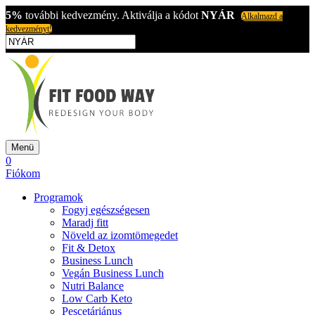
5%
további kedvezmény. Aktiválja a kódot
NYÁR
Alkalmazd a
kedvezményt!
Menü
0
Fiókom
Programok
Fogyj egészségesen
Maradj fitt
Növeld az izomtömegedet
Fit & Detox
Business Lunch
Vegán Business Lunch
Nutri Balance
Low Carb Keto
Pescetáriánus