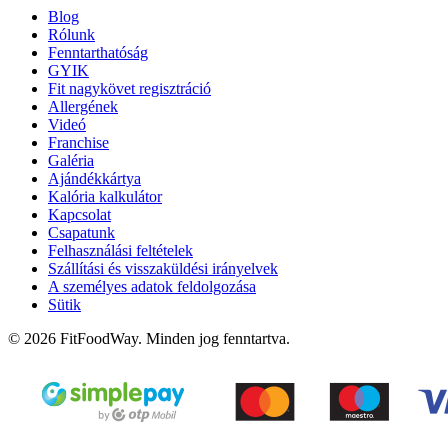
Blog
Rólunk
Fenntarthatóság
GYIK
Fit nagykövet regisztráció
Allergének
Videó
Franchise
Galéria
Ajándékkártya
Kalória kalkulátor
Kapcsolat
Csapatunk
Felhasználási feltételek
Szállítási és visszaküldési irányelvek
A személyes adatok feldolgozása
Sütik
© 2026 FitFoodWay. Minden jog fenntartva.