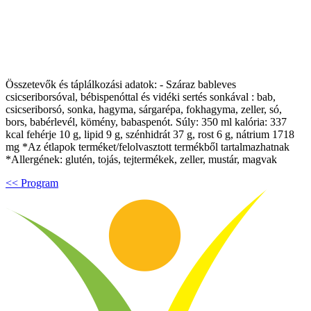
Összetevők és táplálkozási adatok: - Száraz bableves
csicseriborsóval, bébispenóttal és vidéki sertés sonkával : bab,
csicseriborsó, sonka, hagyma, sárgarépa, fokhagyma, zeller, só,
bors, babérlevél, kömény, babaspenót. Súly: 350 ml kalória: 337
kcal fehérje 10 g, lipid 9 g, szénhidrát 37 g, rost 6 g, nátrium 1718
mg *Az étlapok terméket/felolvasztott termékből tartalmazhatnak
*Allergének: glutén, tojás, tejtermékek, zeller, mustár, magvak
<< Program