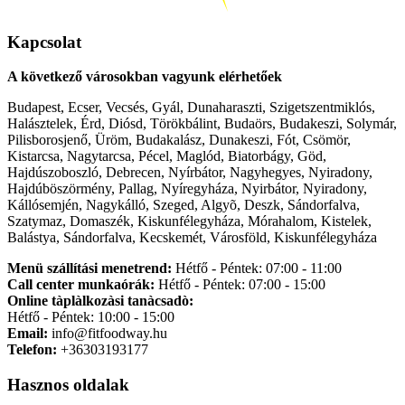
Kapcsolat
A következő városokban vagyunk elérhetőek
Budapest, Ecser, Vecsés, Gyál, Dunaharaszti, Szigetszentmiklós,
Halásztelek, Érd, Diósd, Törökbálint, Budaörs, Budakeszi, Solymár,
Pilisborosjenő, Üröm, Budakalász, Dunakeszi, Fót, Csömör,
Kistarcsa, Nagytarcsa, Pécel, Maglód, Biatorbágy, Göd,
Hajdúszoboszló, Debrecen, Nyírbátor, Nagyhegyes, Nyiradony,
Hajdúböszörmény, Pallag, Nyíregyháza, Nyirbátor, Nyiradony,
Kállósemjén, Nagykálló, Szeged, Algyõ, Deszk, Sándorfalva,
Szatymaz, Domaszék, Kiskunfélegyháza, Mórahalom, Kistelek,
Balástya, Sándorfalva, Kecskemét, Városföld, Kiskunfélegyháza
Menü szállítási menetrend:
Hétfő - Péntek: 07:00 - 11:00
Call center munkaórák:
Hétfő - Péntek: 07:00 - 15:00
Online tàplàlkozàsi tanàcsadò:
Hétfő - Péntek: 10:00 - 15:00
Email:
info@fitfoodway.hu
Telefon:
+36303193177
Hasznos oldalak