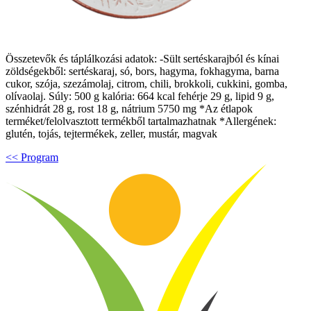
Összetevők és táplálkozási adatok: -Sült sertéskarajból és kínai
zöldségekből: sertéskaraj, só, bors, hagyma, fokhagyma, barna
cukor, szója, szezámolaj, citrom, chili, brokkoli, cukkini, gomba,
olívaolaj. Súly: 500 g kalória: 664 kcal fehérje 29 g, lipid 9 g,
szénhidrát 28 g, rost 18 g, nátrium 5750 mg *Az étlapok
terméket/felolvasztott termékből tartalmazhatnak *Allergének:
glutén, tojás, tejtermékek, zeller, mustár, magvak
<< Program