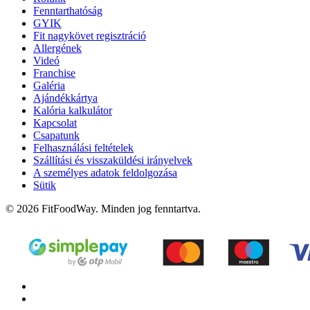
Fenntarthatóság
GYIK
Fit nagykövet regisztráció
Allergének
Videó
Franchise
Galéria
Ajándékkártya
Kalória kalkulátor
Kapcsolat
Csapatunk
Felhasználási feltételek
Szállítási és visszaküldési irányelvek
A személyes adatok feldolgozása
Sütik
© 2026 FitFoodWay. Minden jog fenntartva.