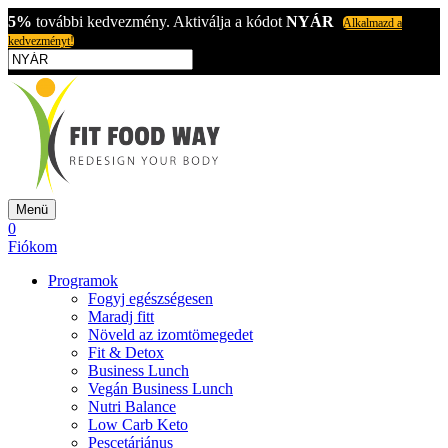
5%
további kedvezmény. Aktiválja a kódot
NYÁR
Alkalmazd a
kedvezményt!
Menü
0
Fiókom
Programok
Fogyj egészségesen
Maradj fitt
Növeld az izomtömegedet
Fit & Detox
Business Lunch
Vegán Business Lunch
Nutri Balance
Low Carb Keto
Pescetáriánus