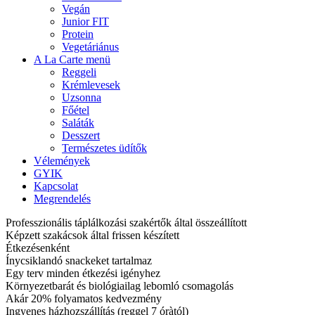
Vegán
Junior FIT
Protein
Vegetáriánus
A La Carte menü
Reggeli
Krémlevesek
Uzsonna
Főétel
Saláták
Desszert
Természetes üdítők
Vélemények
GYIK
Kapcsolat
Megrendelés
Professzionális táplálkozási szakértők által összeállított
Képzett szakácsok által frissen készített
Étkezésenként
Ínycsiklandó snackeket tartalmaz
Egy terv minden étkezési igényhez
Környezetbarát és biológiailag lebomló csomagolás
Akár 20% folyamatos kedvezmény
Ingyenes házhozszállítás (reggel 7 óràtól)