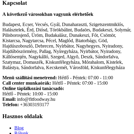
Kapcsolat
A következő városokban vagyunk elérhetőek
Budapest, Ecser, Vecsés, Gyál, Dunaharaszti, Szigetszentmiklós,
Halásztelek, Érd, Diósd, Törökbálint, Budaörs, Budakeszi, Solymár,
Pilisborosjenő, Üröm, Budakalász, Dunakeszi, Fót, Csömör,
Kistarcsa, Nagytarcsa, Pécel, Maglód, Biatorbágy, Göd,
Hajdúszoboszló, Debrecen, Nyírbátor, Nagyhegyes, Nyiradony,
Hajdúböszörmény, Pallag, Nyíregyháza, Nyirbátor, Nyiradony,
Kállósemjén, Nagykálló, Szeged, Algyõ, Deszk, Sándorfalva,
Szatymaz, Domaszék, Kiskunfélegyháza, Mórahalom, Kistelek,
Balástya, Sándorfalva, Kecskemét, Városföld, Kiskunfélegyháza
Menü szállítási menetrend:
Hétfő - Péntek: 07:00 - 11:00
Call center munkaórák:
Hétfő - Péntek: 07:00 - 15:00
Online tàplàlkozàsi tanàcsadò:
Hétfő - Péntek: 10:00 - 15:00
Email:
info@fitfoodway.hu
Telefon:
+36303193177
Hasznos oldalak
Blog
Rólunk