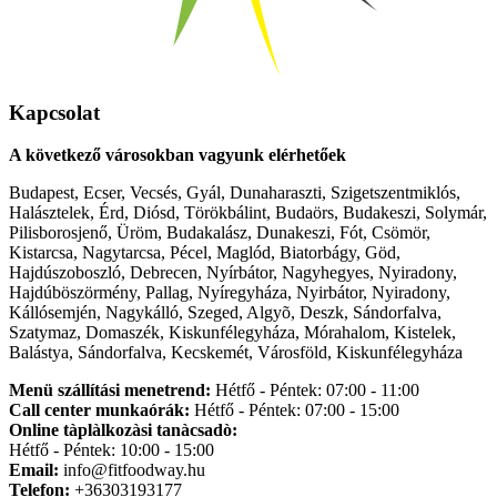
Kapcsolat
A következő városokban vagyunk elérhetőek
Budapest, Ecser, Vecsés, Gyál, Dunaharaszti, Szigetszentmiklós,
Halásztelek, Érd, Diósd, Törökbálint, Budaörs, Budakeszi, Solymár,
Pilisborosjenő, Üröm, Budakalász, Dunakeszi, Fót, Csömör,
Kistarcsa, Nagytarcsa, Pécel, Maglód, Biatorbágy, Göd,
Hajdúszoboszló, Debrecen, Nyírbátor, Nagyhegyes, Nyiradony,
Hajdúböszörmény, Pallag, Nyíregyháza, Nyirbátor, Nyiradony,
Kállósemjén, Nagykálló, Szeged, Algyõ, Deszk, Sándorfalva,
Szatymaz, Domaszék, Kiskunfélegyháza, Mórahalom, Kistelek,
Balástya, Sándorfalva, Kecskemét, Városföld, Kiskunfélegyháza
Menü szállítási menetrend:
Hétfő - Péntek: 07:00 - 11:00
Call center munkaórák:
Hétfő - Péntek: 07:00 - 15:00
Online tàplàlkozàsi tanàcsadò:
Hétfő - Péntek: 10:00 - 15:00
Email:
info@fitfoodway.hu
Telefon:
+36303193177