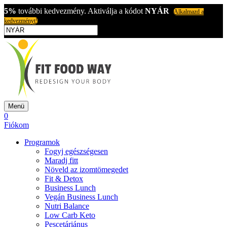
5%
további kedvezmény. Aktiválja a kódot
NYÁR
Alkalmazd a
kedvezményt!
Menü
0
Fiókom
Programok
Fogyj egészségesen
Maradj fitt
Növeld az izomtömegedet
Fit & Detox
Business Lunch
Vegán Business Lunch
Nutri Balance
Low Carb Keto
Pescetáriánus