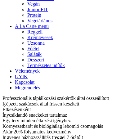
Vegán
Junior FIT
Protein
Vegetáriánus
A La Carte menü
Reggeli
Krémlevesek
Uzsonna
Főétel
Saláták
Desszert
Természetes üdítők
Vélemények
GYIK
Kapcsolat
Megrendelés
Professzionális táplálkozási szakértők által összeállított
Képzett szakácsok által frissen készített
Étkezésenként
Ínycsiklandó snackeket tartalmaz
Egy terv minden étkezési igényhez
Környezetbarát és biológiailag lebomló csomagolás
Akár 20% folyamatos kedvezmény
Ingyenes házhozszállítás (reggel 7 óràtól)