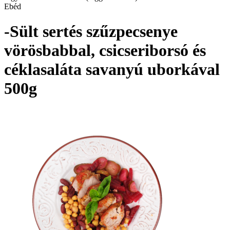
Ebéd
-Sült sertés szűzpecsenye
vörösbabbal, csicseriborsó és
céklasaláta savanyú uborkával
500g