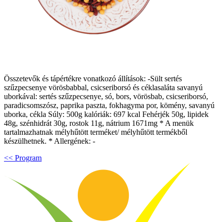
Összetevők és tápértékre vonatkozó állítások: -Sült sertés
szűzpecsenye vörösbabbal, csicseriborsó és céklasaláta savanyú
uborkával: sertés szűzpecsenye, só, bors, vörösbab, csicseriborsó,
paradicsomszósz, paprika paszta, fokhagyma por, kömény, savanyú
uborka, cékla Súly: 500g kalóriák: 697 kcal Fehérjék 50g, lipidek
48g, szénhidrát 30g, rostok 11g, nátrium 1671mg * A menük
tartalmazhatnak mélyhűtött terméket/ mélyhűtött termékből
készülhetnek. * Allergének: -
<< Program