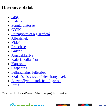
Hasznos oldalak
Blog
Rólunk
Fenntarthatóság
GYIK
Fit nagykövet regisztráció
Allergének
Videó
Franchise
Galéria
Ajándékkártya
Kalória kalkulátor
Kapcsolat
Csapatunk
Felhasználási feltételek
Szállítási és visszaküldési irányelvek
A személyes adatok feldolgozása
Sütik
© 2026 FitFoodWay. Minden jog fenntartva.