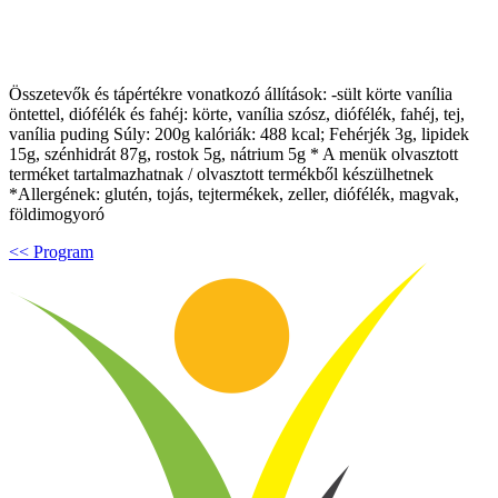
Összetevők és tápértékre vonatkozó állítások: -sült körte vanília
öntettel, diófélék és fahéj: körte, vanília szósz, diófélék, fahéj, tej,
vanília puding Súly: 200g kalóriák: 488 kcal; Fehérjék 3g, lipidek
15g, szénhidrát 87g, rostok 5g, nátrium 5g * A menük olvasztott
terméket tartalmazhatnak / olvasztott termékből készülhetnek
*Allergének: glutén, tojás, tejtermékek, zeller, diófélék, magvak,
földimogyoró
<< Program