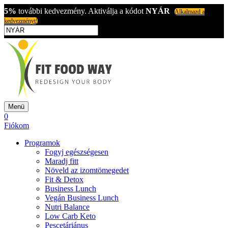
5%
további kedvezmény. Aktiválja a kódot
NYÁR
Alkalmazd a
kedvezményt!
Menü
0
Fiókom
Programok
Fogyj egészségesen
Maradj fitt
Növeld az izomtömegedet
Fit & Detox
Business Lunch
Vegán Business Lunch
Nutri Balance
Low Carb Keto
Pescetáriánus