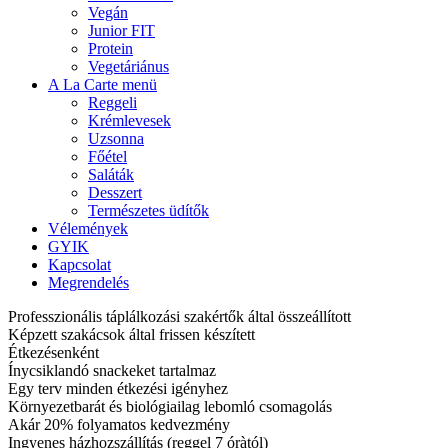
Vegán
Junior FIT
Protein
Vegetáriánus
A La Carte menü
Reggeli
Krémlevesek
Uzsonna
Főétel
Saláták
Desszert
Természetes üdítők
Vélemények
GYIK
Kapcsolat
Megrendelés
Professzionális táplálkozási szakértők által összeállított
Képzett szakácsok által frissen készített
Étkezésenként
Ínycsiklandó snackeket tartalmaz
Egy terv minden étkezési igényhez
Környezetbarát és biológiailag lebomló csomagolás
Akár 20% folyamatos kedvezmény
Ingyenes házhozszállítás (reggel 7 óràtól)