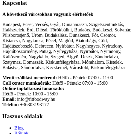
Kapcsolat
A következő városokban vagyunk elérhetőek
Budapest, Ecser, Vecsés, Gyál, Dunaharaszti, Szigetszentmiklós,
Halásztelek, Érd, Diósd, Törökbálint, Budaörs, Budakeszi, Solymár,
Pilisborosjenő, Üröm, Budakalász, Dunakeszi, Fót, Csömör,
Kistarcsa, Nagytarcsa, Pécel, Maglód, Biatorbágy, Göd,
Hajdúszoboszló, Debrecen, Nyírbátor, Nagyhegyes, Nyiradony,
Hajdúböszörmény, Pallag, Nyíregyháza, Nyirbátor, Nyiradony,
Kállósemjén, Nagykálló, Szeged, Algyõ, Deszk, Sándorfalva,
Szatymaz, Domaszék, Kiskunfélegyháza, Mórahalom, Kistelek,
Balástya, Sándorfalva, Kecskemét, Városföld, Kiskunfélegyháza
Menü szállítási menetrend:
Hétfő - Péntek: 07:00 - 11:00
Call center munkaórák:
Hétfő - Péntek: 07:00 - 15:00
Online tàplàlkozàsi tanàcsadò:
Hétfő - Péntek: 10:00 - 15:00
Email:
info@fitfoodway.hu
Telefon:
+36303193177
Hasznos oldalak
Blog
Rólunk