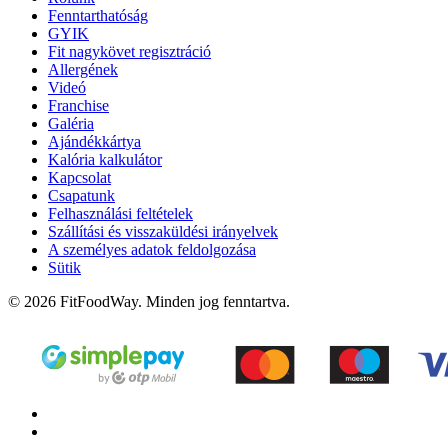
Fenntarthatóság
GYIK
Fit nagykövet regisztráció
Allergének
Videó
Franchise
Galéria
Ajándékkártya
Kalória kalkulátor
Kapcsolat
Csapatunk
Felhasználási feltételek
Szállítási és visszaküldési irányelvek
A személyes adatok feldolgozása
Sütik
© 2026 FitFoodWay. Minden jog fenntartva.