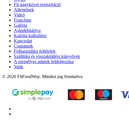
Fit nagykövet regisztráció
Allergének
Videó
Franchise
Galéria
Ajándékkártya
Kalória kalkulátor
Kapcsolat
Csapatunk
Felhasználási feltételek
Szállítási és visszaküldési irányelvek
A személyes adatok feldolgozása
Sütik
© 2026 FitFoodWay. Minden jog fenntartva.