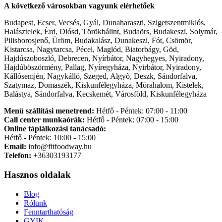
A következő városokban vagyunk elérhetőek
Budapest, Ecser, Vecsés, Gyál, Dunaharaszti, Szigetszentmiklós,
Halásztelek, Érd, Diósd, Törökbálint, Budaörs, Budakeszi, Solymár,
Pilisborosjenő, Üröm, Budakalász, Dunakeszi, Fót, Csömör,
Kistarcsa, Nagytarcsa, Pécel, Maglód, Biatorbágy, Göd,
Hajdúszoboszló, Debrecen, Nyírbátor, Nagyhegyes, Nyiradony,
Hajdúböszörmény, Pallag, Nyíregyháza, Nyirbátor, Nyiradony,
Kállósemjén, Nagykálló, Szeged, Algyõ, Deszk, Sándorfalva,
Szatymaz, Domaszék, Kiskunfélegyháza, Mórahalom, Kistelek,
Balástya, Sándorfalva, Kecskemét, Városföld, Kiskunfélegyháza
Menü szállítási menetrend:
Hétfő - Péntek: 07:00 - 11:00
Call center munkaórák:
Hétfő - Péntek: 07:00 - 15:00
Online tàplàlkozàsi tanàcsadò:
Hétfő - Péntek: 10:00 - 15:00
Email:
info@fitfoodway.hu
Telefon:
+36303193177
Hasznos oldalak
Blog
Rólunk
Fenntarthatóság
GYIK