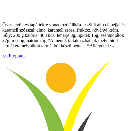
Összetevők és tápértékre vonatkozó állítások: -Sült alma fahéjjal és
karamell szósszal: alma, karamell szósz, fruktóz, növényi krém.
Súly: 200 g kalória: 408 kcal fehérje 3g, lipidek 15g, szénhidrátok
87g, rost 5g, nátrium 5g *A menük tartalmazhatnak mélyhűtött
terméket/ mélyhűtött termékből készülhetnek. *Allergének: -
<< Program