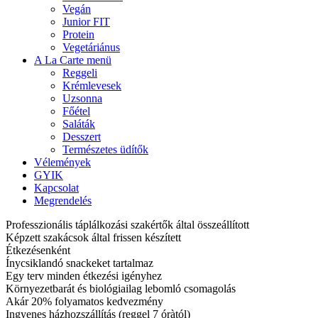
Vegán
Junior FIT
Protein
Vegetáriánus
A La Carte menü
Reggeli
Krémlevesek
Uzsonna
Főétel
Saláták
Desszert
Természetes üdítők
Vélemények
GYIK
Kapcsolat
Megrendelés
Professzionális táplálkozási szakértők által összeállított
Képzett szakácsok által frissen készített
Étkezésenként
Ínycsiklandó snackeket tartalmaz
Egy terv minden étkezési igényhez
Környezetbarát és biológiailag lebomló csomagolás
Akár 20% folyamatos kedvezmény
Ingyenes házhozszállítás (reggel 7 óràtól)