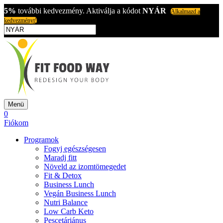
5%
további kedvezmény. Aktiválja a kódot
NYÁR
Alkalmazd a
kedvezményt!
Menü
0
Fiókom
Programok
Fogyj egészségesen
Maradj fitt
Növeld az izomtömegedet
Fit & Detox
Business Lunch
Vegán Business Lunch
Nutri Balance
Low Carb Keto
Pescetáriánus