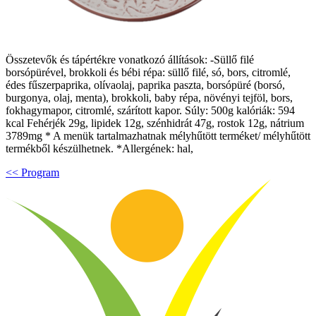
Összetevők és tápértékre vonatkozó állítások: -Süllő filé
borsópürével, brokkoli és bébi répa: süllő filé, só, bors, citromlé,
édes fűszerpaprika, olívaolaj, paprika paszta, borsópüré (borsó,
burgonya, olaj, menta), brokkoli, baby répa, növényi tejföl, bors,
fokhagymapor, citromlé, szárított kapor. Súly: 500g kalóriák: 594
kcal Fehérjék 29g, lipidek 12g, szénhidrát 47g, rostok 12g, nátrium
3789mg * A menük tartalmazhatnak mélyhűtött terméket/ mélyhűtött
termékből készülhetnek. *Allergének: hal,
<< Program