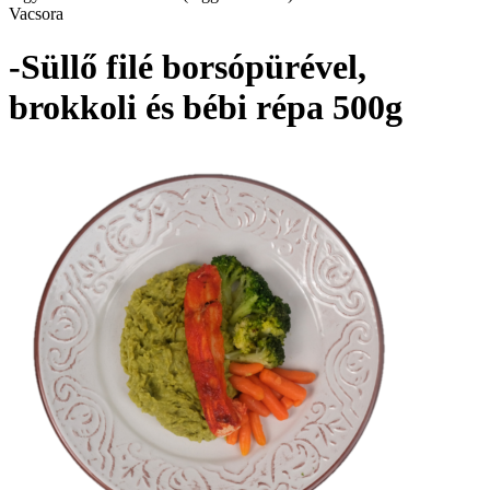
Vacsora
-Süllő filé borsópürével,
brokkoli és bébi répa 500g