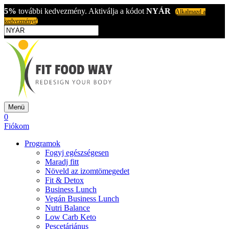
5%
további kedvezmény. Aktiválja a kódot
NYÁR
Alkalmazd a
kedvezményt!
Menü
0
Fiókom
Programok
Fogyj egészségesen
Maradj fitt
Növeld az izomtömegedet
Fit & Detox
Business Lunch
Vegán Business Lunch
Nutri Balance
Low Carb Keto
Pescetáriánus