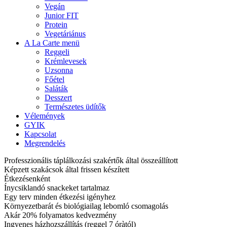
Vegán
Junior FIT
Protein
Vegetáriánus
A La Carte menü
Reggeli
Krémlevesek
Uzsonna
Főétel
Saláták
Desszert
Természetes üdítők
Vélemények
GYIK
Kapcsolat
Megrendelés
Professzionális táplálkozási szakértők által összeállított
Képzett szakácsok által frissen készített
Étkezésenként
Ínycsiklandó snackeket tartalmaz
Egy terv minden étkezési igényhez
Környezetbarát és biológiailag lebomló csomagolás
Akár 20% folyamatos kedvezmény
Ingyenes házhozszállítás (reggel 7 óràtól)