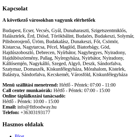
Kapcsolat
A következő városokban vagyunk elérhetőek
Budapest, Ecser, Vecsés, Gyál, Dunaharaszti, Szigetszentmiklós,
Halásztelek, Érd, Diósd, Törökbálint, Budaörs, Budakeszi, Solymár,
Pilisborosjenő, Üröm, Budakalász, Dunakeszi, Fót, Csömör,
Kistarcsa, Nagytarcsa, Pécel, Maglód, Biatorbágy, Göd,
Hajdúszoboszló, Debrecen, Nyírbátor, Nagyhegyes, Nyiradony,
Hajdúböszörmény, Pallag, Nyíregyháza, Nyirbátor, Nyiradony,
Kállósemjén, Nagykálló, Szeged, Algyõ, Deszk, Sándorfalva,
Szatymaz, Domaszék, Kiskunfélegyháza, Mórahalom, Kistelek,
Balástya, Sándorfalva, Kecskemét, Városföld, Kiskunfélegyháza
Menü szállítási menetrend:
Hétfő - Péntek: 07:00 - 11:00
Call center munkaórák:
Hétfő - Péntek: 07:00 - 15:00
Online tàplàlkozàsi tanàcsadò:
Hétfő - Péntek: 10:00 - 15:00
Email:
info@fitfoodway.hu
Telefon:
+36303193177
Hasznos oldalak
Blog