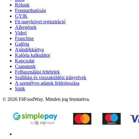
Rólunk
Fenntarthatóság
GYIK
Fit nagykövet regisztráció
Allergének
Videó
Franchise
Galéria
Ajándékkártya
Kalória kalkulátor
Kapcsolat
Csapatunk
Felhasználási feltételek
Szállítási és visszaküldési irányelvek
A személyes adatok feldolgozása
Sütik
© 2026 FitFoodWay. Minden jog fenntartva.