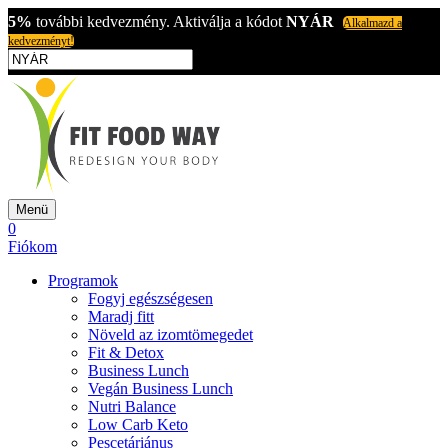
5%
további kedvezmény. Aktiválja a kódot
NYÁR
Alkalmazd a
kedvezményt!
Menü
0
Fiókom
Programok
Fogyj egészségesen
Maradj fitt
Növeld az izomtömegedet
Fit & Detox
Business Lunch
Vegán Business Lunch
Nutri Balance
Low Carb Keto
Pescetáriánus