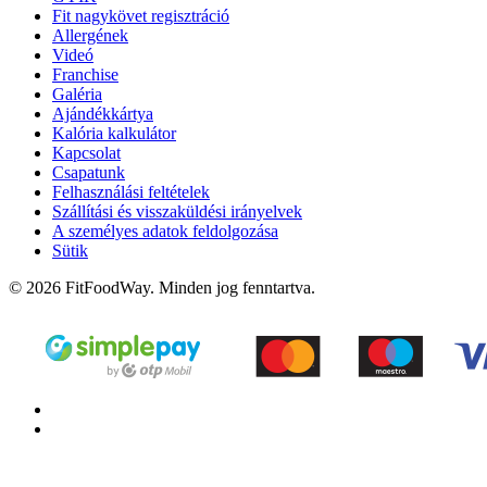
Fit nagykövet regisztráció
Allergének
Videó
Franchise
Galéria
Ajándékkártya
Kalória kalkulátor
Kapcsolat
Csapatunk
Felhasználási feltételek
Szállítási és visszaküldési irányelvek
A személyes adatok feldolgozása
Sütik
© 2026 FitFoodWay. Minden jog fenntartva.