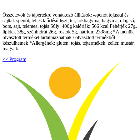
Összetevők és tápértékre vonatkozó állítások: -spenót tojással és
sajttal: spenót, teljes kiőrlésű liszt, tej, fokhagyma, hagyma, olaj, só,
bors, sajt, telemea, tojás Súly: 400g kalóriák: 566 kcal Fehérjék 27g,
lipidek 38g, szénhidrát 26g, rostok 5g, nátrium 2338mg *A menük
olvasztott terméket tartalmazhatnak / olvasztott termékből
készülhetnek *Allergének: glutén, tojás, tejtermékek, zeller, mustár,
magvak
<< Program