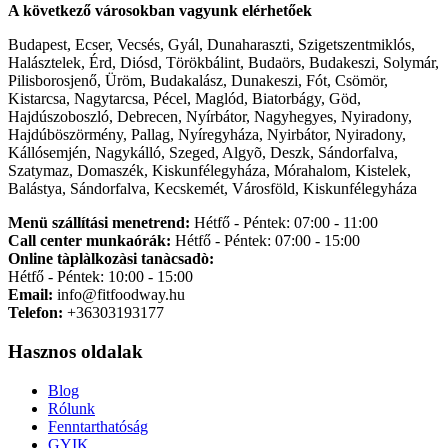
A következő városokban vagyunk elérhetőek
Budapest, Ecser, Vecsés, Gyál, Dunaharaszti, Szigetszentmiklós,
Halásztelek, Érd, Diósd, Törökbálint, Budaörs, Budakeszi, Solymár,
Pilisborosjenő, Üröm, Budakalász, Dunakeszi, Fót, Csömör,
Kistarcsa, Nagytarcsa, Pécel, Maglód, Biatorbágy, Göd,
Hajdúszoboszló, Debrecen, Nyírbátor, Nagyhegyes, Nyiradony,
Hajdúböszörmény, Pallag, Nyíregyháza, Nyirbátor, Nyiradony,
Kállósemjén, Nagykálló, Szeged, Algyõ, Deszk, Sándorfalva,
Szatymaz, Domaszék, Kiskunfélegyháza, Mórahalom, Kistelek,
Balástya, Sándorfalva, Kecskemét, Városföld, Kiskunfélegyháza
Menü szállítási menetrend:
Hétfő - Péntek: 07:00 - 11:00
Call center munkaórák:
Hétfő - Péntek: 07:00 - 15:00
Online tàplàlkozàsi tanàcsadò:
Hétfő - Péntek: 10:00 - 15:00
Email:
info@fitfoodway.hu
Telefon:
+36303193177
Hasznos oldalak
Blog
Rólunk
Fenntarthatóság
GYIK