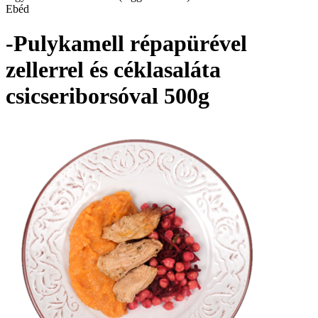
Ebéd
-Pulykamell répapürével
zellerrel és céklasaláta
csicseriborsóval 500g