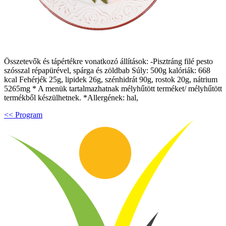
Összetevők és tápértékre vonatkozó állítások: -Pisztráng filé pesto
szósszal répapürével, spárga és zöldbab Súly: 500g kalóriák: 668
kcal Fehérjék 25g, lipidek 26g, szénhidrát 90g, rostok 20g, nátrium
5265mg * A menük tartalmazhatnak mélyhűtött terméket/ mélyhűtött
termékből készülhetnek. *Allergének: hal,
<< Program