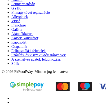
Fenntarthatóság
GYIK
Fit nagykövet regisztráció
Allergének
Videó
Franchise
Galéria
Ajándékkártya
Kalória kalkulátor
Kapcsolat
Csapatunk
Felhasználási feltételek
Szállítási és visszaküldési irányelvek
A személyes adatok feldolgozása
Sütik
© 2026 FitFoodWay. Minden jog fenntartva.