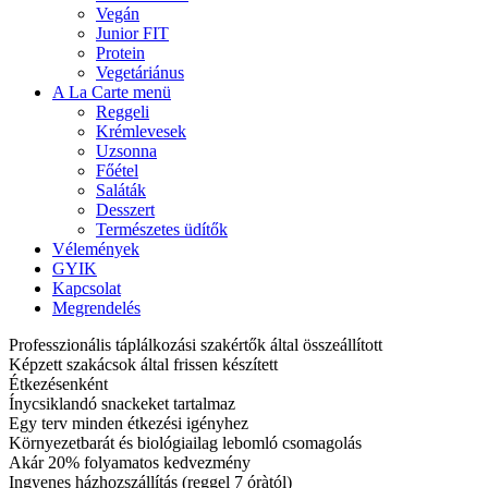
Vegán
Junior FIT
Protein
Vegetáriánus
A La Carte menü
Reggeli
Krémlevesek
Uzsonna
Főétel
Saláták
Desszert
Természetes üdítők
Vélemények
GYIK
Kapcsolat
Megrendelés
Professzionális táplálkozási szakértők által összeállított
Képzett szakácsok által frissen készített
Étkezésenként
Ínycsiklandó snackeket tartalmaz
Egy terv minden étkezési igényhez
Környezetbarát és biológiailag lebomló csomagolás
Akár 20% folyamatos kedvezmény
Ingyenes házhozszállítás (reggel 7 óràtól)