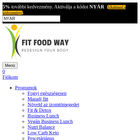
5%
további kedvezmény. Aktiválja a kódot
NYÁR
Alkalmazd a
kedvezményt!
Menü
0
Fiókom
Programok
Fogyj egészségesen
Maradj fitt
Növeld az izomtömegedet
Fit & Detox
Business Lunch
Vegán Business Lunch
Nutri Balance
Low Carb Keto
Pescetáriánus