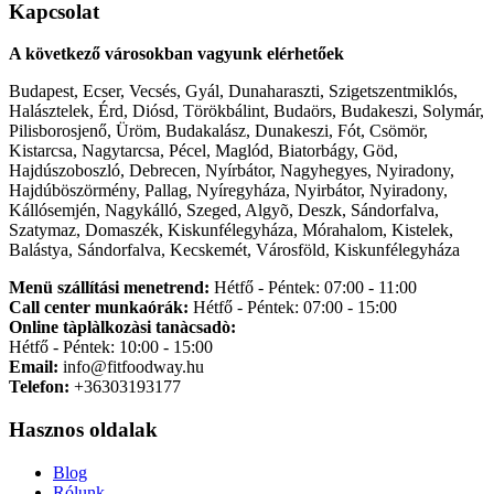
Kapcsolat
A következő városokban vagyunk elérhetőek
Budapest, Ecser, Vecsés, Gyál, Dunaharaszti, Szigetszentmiklós,
Halásztelek, Érd, Diósd, Törökbálint, Budaörs, Budakeszi, Solymár,
Pilisborosjenő, Üröm, Budakalász, Dunakeszi, Fót, Csömör,
Kistarcsa, Nagytarcsa, Pécel, Maglód, Biatorbágy, Göd,
Hajdúszoboszló, Debrecen, Nyírbátor, Nagyhegyes, Nyiradony,
Hajdúböszörmény, Pallag, Nyíregyháza, Nyirbátor, Nyiradony,
Kállósemjén, Nagykálló, Szeged, Algyõ, Deszk, Sándorfalva,
Szatymaz, Domaszék, Kiskunfélegyháza, Mórahalom, Kistelek,
Balástya, Sándorfalva, Kecskemét, Városföld, Kiskunfélegyháza
Menü szállítási menetrend:
Hétfő - Péntek: 07:00 - 11:00
Call center munkaórák:
Hétfő - Péntek: 07:00 - 15:00
Online tàplàlkozàsi tanàcsadò:
Hétfő - Péntek: 10:00 - 15:00
Email:
info@fitfoodway.hu
Telefon:
+36303193177
Hasznos oldalak
Blog
Rólunk