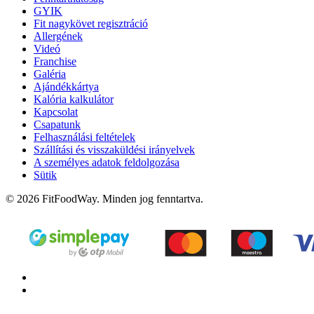
GYIK
Fit nagykövet regisztráció
Allergének
Videó
Franchise
Galéria
Ajándékkártya
Kalória kalkulátor
Kapcsolat
Csapatunk
Felhasználási feltételek
Szállítási és visszaküldési irányelvek
A személyes adatok feldolgozása
Sütik
© 2026 FitFoodWay. Minden jog fenntartva.