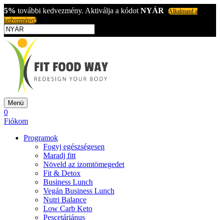
5%
további kedvezmény. Aktiválja a kódot
NYÁR
Alkalmazd a
kedvezményt!
Menü
0
Fiókom
Programok
Fogyj egészségesen
Maradj fitt
Növeld az izomtömegedet
Fit & Detox
Business Lunch
Vegán Business Lunch
Nutri Balance
Low Carb Keto
Pescetáriánus