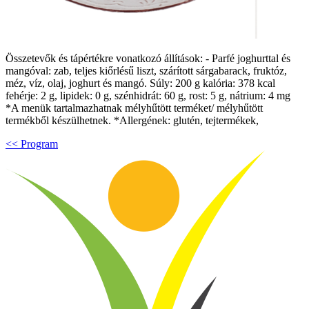
Összetevők és tápértékre vonatkozó állítások: - Parfé joghurttal és
mangóval: zab, teljes kiőrlésű liszt, szárított sárgabarack, fruktóz,
méz, víz, olaj, joghurt és mangó. Súly: 200 g kalória: 378 kcal
fehérje: 2 g, lipidek: 0 g, szénhidrát: 60 g, rost: 5 g, nátrium: 4 mg
*A menük tartalmazhatnak mélyhűtött terméket/ mélyhűtött
termékből készülhetnek. *Allergének: glutén, tejtermékek,
<< Program