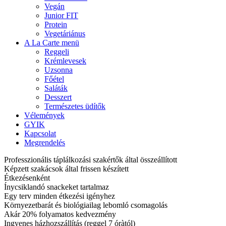
Vegán
Junior FIT
Protein
Vegetáriánus
A La Carte menü
Reggeli
Krémlevesek
Uzsonna
Főétel
Saláták
Desszert
Természetes üdítők
Vélemények
GYIK
Kapcsolat
Megrendelés
Professzionális táplálkozási szakértők által összeállított
Képzett szakácsok által frissen készített
Étkezésenként
Ínycsiklandó snackeket tartalmaz
Egy terv minden étkezési igényhez
Környezetbarát és biológiailag lebomló csomagolás
Akár 20% folyamatos kedvezmény
Ingyenes házhozszállítás (reggel 7 óràtól)