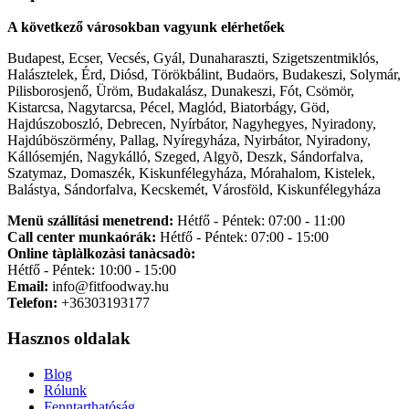
A következő városokban vagyunk elérhetőek
Budapest, Ecser, Vecsés, Gyál, Dunaharaszti, Szigetszentmiklós,
Halásztelek, Érd, Diósd, Törökbálint, Budaörs, Budakeszi, Solymár,
Pilisborosjenő, Üröm, Budakalász, Dunakeszi, Fót, Csömör,
Kistarcsa, Nagytarcsa, Pécel, Maglód, Biatorbágy, Göd,
Hajdúszoboszló, Debrecen, Nyírbátor, Nagyhegyes, Nyiradony,
Hajdúböszörmény, Pallag, Nyíregyháza, Nyirbátor, Nyiradony,
Kállósemjén, Nagykálló, Szeged, Algyõ, Deszk, Sándorfalva,
Szatymaz, Domaszék, Kiskunfélegyháza, Mórahalom, Kistelek,
Balástya, Sándorfalva, Kecskemét, Városföld, Kiskunfélegyháza
Menü szállítási menetrend:
Hétfő - Péntek: 07:00 - 11:00
Call center munkaórák:
Hétfő - Péntek: 07:00 - 15:00
Online tàplàlkozàsi tanàcsadò:
Hétfő - Péntek: 10:00 - 15:00
Email:
info@fitfoodway.hu
Telefon:
+36303193177
Hasznos oldalak
Blog
Rólunk
Fenntarthatóság