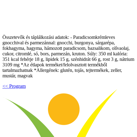
Összetevők és táplálkozási adatok: - Paradicsomkrémleves
gnocchival és parmezánnal: gnocchi, burgonya, sárgarépa,
fokhagyma, hagyma, hámozott paradicsom, bazsalikom, olívaolaj,
cukor, citromlé, só, bors, parmezán, kruton. Súly: 350 ml kalória:
351 kcal fehérje 18 g, lipidek 15 g, szénhidrát 66 g, rost 3 g, nátrium
3109 mg *Az étlapok terméket/felolvasztott termékből
tartalmazhatnak *Allergének: glutén, tojás, tejtermékek, zeller,
mustár, magvak
<< Program