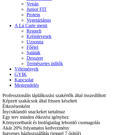
Vegán
Junior FIT
Protein
Vegetáriánus
A La Carte menü
Reggeli
Krémlevesek
Uzsonna
Főétel
Saláták
Desszert
Természetes üdítők
Vélemények
GYIK
Kapcsolat
Megrendelés
Professzionális táplálkozási szakértők által összeállított
Képzett szakácsok által frissen készített
Étkezésenként
Ínycsiklandó snackeket tartalmaz
Egy terv minden étkezési igényhez
Környezetbarát és biológiailag lebomló csomagolás
Akár 20% folyamatos kedvezmény
Ingyenes házhozszállítás (reggel 7 óràtól)