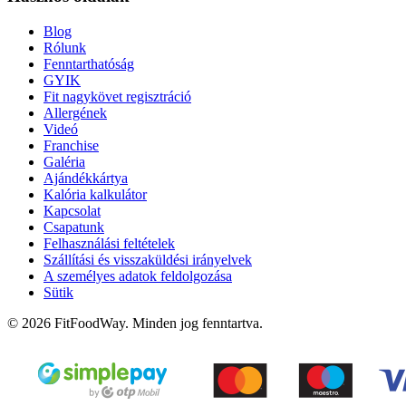
Blog
Rólunk
Fenntarthatóság
GYIK
Fit nagykövet regisztráció
Allergének
Videó
Franchise
Galéria
Ajándékkártya
Kalória kalkulátor
Kapcsolat
Csapatunk
Felhasználási feltételek
Szállítási és visszaküldési irányelvek
A személyes adatok feldolgozása
Sütik
© 2026 FitFoodWay. Minden jog fenntartva.