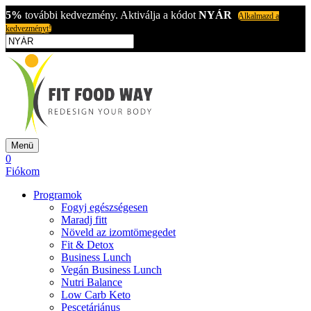
5%
további kedvezmény. Aktiválja a kódot
NYÁR
Alkalmazd a
kedvezményt!
Menü
0
Fiókom
Programok
Fogyj egészségesen
Maradj fitt
Növeld az izomtömegedet
Fit & Detox
Business Lunch
Vegán Business Lunch
Nutri Balance
Low Carb Keto
Pescetáriánus