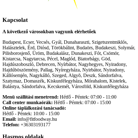
Kapcsolat
A következő városokban vagyunk elérhetőek
Budapest, Ecser, Vecsés, Gyál, Dunaharaszti, Szigetszentmiklós,
Halásztelek, Érd, Diósd, Törökbálint, Budaörs, Budakeszi, Solymár,
Pilisborosjenő, Üröm, Budakalász, Dunakeszi, Fót, Csömör,
Kistarcsa, Nagytarcsa, Pécel, Maglód, Biatorbágy, Göd,
Hajdúszoboszló, Debrecen, Nyírbátor, Nagyhegyes, Nyiradony,
Hajdúböszörmény, Pallag, Nyíregyháza, Nyirbátor, Nyiradony,
Kállósemjén, Nagykálló, Szeged, Algyõ, Deszk, Sándorfalva,
Szatymaz, Domaszék, Kiskunfélegyháza, Mórahalom, Kistelek,
Balástya, Sándorfalva, Kecskemét, Városföld, Kiskunfélegyháza
Menü szállítási menetrend:
Hétfő - Péntek: 07:00 - 11:00
Call center munkaórák:
Hétfő - Péntek: 07:00 - 15:00
Online tàplàlkozàsi tanàcsadò:
Hétfő - Péntek: 10:00 - 15:00
Email:
info@fitfoodway.hu
Telefon:
+36303193177
Hasznos oldalak